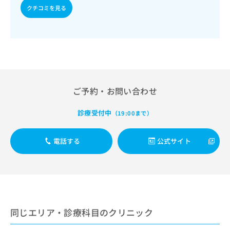
出
稿
クリ
資
クチコミを見る
稿
ニッ
の
料
クナ
の
お
の
ビサ
お
問
ご
イト
問
い
請
への
い
合
お問
求
合
合せ
わ
は
フォ
わ
せ
こ
ーム
せ
は
ち
ご予約・お問い合わせ
とな
は
こ
ら
りま
こ
ち
す。
診療受付中
（19:00まで）
ち
ら
クリ
無
ら
ニッ
料
クの
資
電話する
公式サイト
情
予
料
報
約・
の
症状
拡
のご
ご
充
相談
請
の
など
求
お
はで
は
申
きま
同じエリア・診療科目のクリニック
こ
せん
し
ので
ち
込