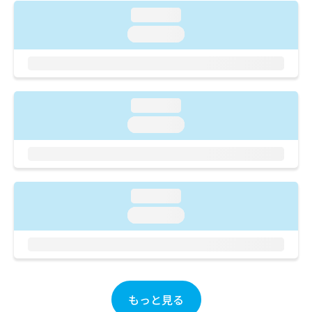
ご了
ら
み
承く
loading...
は
ださ
loading...
こ
無
い。
ち
料
ら
情
報
拡
掲
loading...
充
載
の
情
loading...
お
報
申
の
し
修
込
正
み
は
loading...
は
こ
loading...
こ
ち
ち
ら
ら
そ
の
他
もっと見る
の