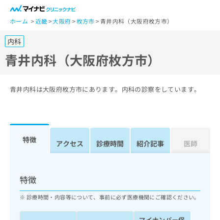
一
般
ホーム
近畿
大阪府
枚方市
青井内科（大阪府枚方市）
ユ
内科
ー
ザ
青井内科（大阪府枚方市）
ー
の
方
青井内科は大阪府枚方市にあります。内科の診察をしています。
は
こ
ち
ら
特徴
アクセス
診療時間
紹介記事
医師
医
マ
療
イ
関
ナ
特徴
係
ビ
者
ク
診療時間・内容等について、事前に必ず医療機関にご確認ください。
の
リ
方
ニ
マイナンバー保