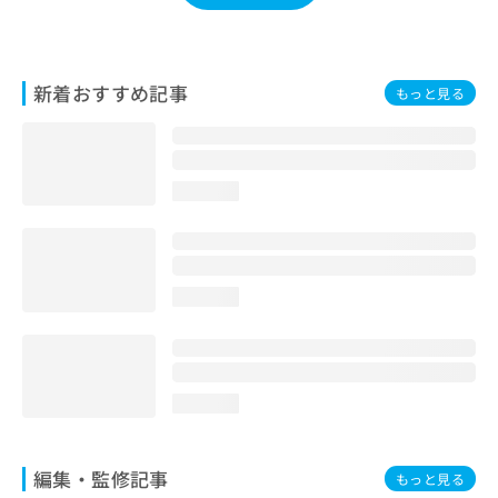
お
問
い
合
新着おすすめ記事
もっと見る
わ
せ
は
こ
ち
loading...
ら
loading...
loading...
編集・監修記事
もっと見る