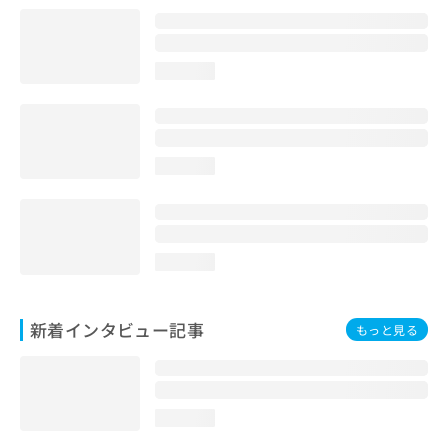
loading...
loading...
loading...
新着インタビュー記事
もっと見る
loading...