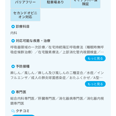
バリアフリー
駐車場あり
ッ
は
険証
ク
こ
セカンドオピニ
ナ
ち
オン対応
ビ
ら
に
診療科目
関
広
内科
す
広
告
る
告
対応可能な疾患・治療
代
お
出
呼吸器領域の一次診療／在宅持続陽圧呼吸療法（睡眠時無呼
理
問
稿
吸症候群治療）／在宅酸素療法／上部消化管内視鏡検査／
店
い
の
肝･胆道・膵臓領域の一次診療／循環器系領域の一次診療／
もっと見る
合
の
お
内分泌･代謝･栄養領域の一次診療／インスリン療法／糖尿病
わ
方
問
予防接種
患者教育（食事療法、運動療法、自己血糖測定）／糖尿病に
せ
い
は
よる合併症に対する継続的な管理及び指導／漢方薬の処方
麻しん／風しん／麻しん及び風しんの二種混合／水痘／イン
は
合
こ
フルエンザ／成人の肺炎球菌感染症／おたふくかぜ／A型肝
こ
わ
炎／B型肝炎
ち
もっと見る
ち
せ
ら
ら
は
専門医
こ
総合内科専門医／肝臓専門医／消化器病専門医／消化器内視
こち
ち
広
鏡専門医
らは
広
ら
告
マイ
クチコミ
告
出
ナビ