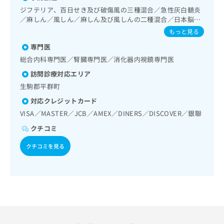
出
稿
クリ
資
鼻咽喉領域の一次診療／呼吸器領域の一次診療／在宅持続陽
ジフテリア、百日せき及び破傷風の三種混合／急性灰白髄炎
稿
ニッ
の
料
圧呼吸療法（睡眠時無呼吸症候群治療）／在宅酸素療法／消
／麻しん／風しん／麻しん及び風しんの二種混合／日本脳炎
クナ
の
お
の
化器系領域の一次診療／上部消化管内視鏡検査／上部消化管
／破傷風／結核／Hib感染症／小児の肺炎球菌感染症／ヒト
ビサ
もっと見る
お
問
ご
内視鏡的切除術／下部消化管内視鏡検査／下部消化管内視鏡
イト
パピローマウイルス感染症／水痘／インフルエンザ／成人の
問
い
請
的切除術／食道悪性腫瘍化学療法／胃悪性腫瘍化学療法／大
への
専門医
肺炎球菌感染症／おたふくかぜ／A型肝炎／B型肝炎／ロタウ
い
合
お問
腸悪性腫瘍化学療法／肝･胆道・膵臓領域の一次診療／肝悪
求
イルス感染症／髄膜炎菌感染症
総合内科専門医／腎臓専門医／消化器内視鏡専門医
合
合せ
わ
性腫瘍化学療法／胆道悪性腫瘍化学療法／循環器系領域の一
は
フォ
わ
訪問診療対応エリア
せ
次診療／腎･泌尿器系領域の一次診療／腹膜透析（CAPD）／
こ
ーム
せ
更年期障害治療／内分泌･代謝･栄養領域の一次診療／内分泌
は
ち
生駒郡平群町
とな
は
機能検査／インスリン療法／糖尿病患者教育（食事療法、運
こ
ら
りま
対応クレジットカード
こ
動療法、自己血糖測定）／糖尿病による合併症に対する継続
ち
す。
的な管理及び指導／血液・免疫系領域の一次診療／血液凝固
ち
VISA／MASTER／JCB／AMEX／DINERS／DISCOVER／銀聯
ら
クリ
無
異常の診断及び治療／筋・骨格系及び外傷領域の一次診療／
ら
ニッ
クチコミ
料
小児領域の一次診療／小児循環器疾患／小児呼吸器疾患／小
クの
資
情
予
児腎疾患／小児神経疾患／小児アレルギー疾患／夜尿症の治
クチコミを見る
料
報
約・
療／小児食物アレルギー負荷検査／医療用麻薬によるがん疼
の
症状
拡
痛治療／がんに伴う精神症状のケア／漢方薬の処方／外来に
のご
ご
充
おける化学療法／在宅における看取り
相談
請
の
など
求
お
はで
は
申
きま
こ
せん
し
ので
ち
込