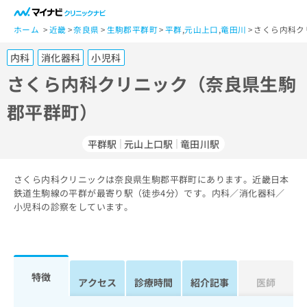
一
般
ホーム
近畿
奈良県
生駒郡平群町
平群
,
元山上口
,
竜田川
さくら内科ク
ユ
内科
消化器科
小児科
ー
ザ
さくら内科クリニック（奈良県生駒
ー
郡平群町）
の
方
は
平群駅
元山上口駅
竜田川駅
こ
ち
さくら内科クリニックは奈良県生駒郡平群町にあります。近畿日本
ら
鉄道生駒線の平群が最寄り駅（徒歩4分）です。内科／消化器科／
小児科の診察をしています。
医
マ
療
イ
関
ナ
係
ビ
者
ク
特徴
アクセス
診療時間
紹介記事
医師
の
リ
方
ニ