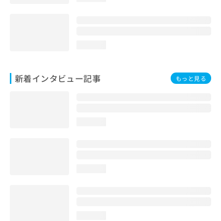
loading...
新着インタビュー記事
もっと見る
loading...
loading...
loading...