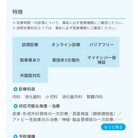
ッ
は
ク
こ
特徴
ナ
ち
ビ
診療時間・内容等について、事前に必ず医療機関にご確認ください。
ら
に
訪問診療対応エリアは、事前に必ず医療機関にご確認ください。
関
広
す
広
告
訪問診療
オンライン診療
バリアフリー
る
告
代
お
出
マイナンバー保
理
問
稿
駐車場あり
駅徒歩5分圏内
険証
店
い
の
合
の
お
外国語対応
わ
方
問
せ
い
は
診療科目
は
合
こ
こ
わ
内科 消化器科 小児科 消化器内科 腎臓内科
ち
ち
せ
ら
対応可能な疾患・治療
ら
は
皮膚･形成外科領域の一次診療／真菌検査（顕微鏡検査）／
こ
アトピー性皮膚炎の治療／神経･脳血管領域の一次診療／抗
こち
ち
広
らは
血栓療法／精神科・神経科領域の一次診療／終夜睡眠ポリグ
もっと見る
広
ら
告
マイ
ラフィー／禁煙指導（ニコチン依存症管理）／思春期のうつ
告
出
ナビ
予防接種
病又は躁うつ病／睡眠障害／アルコール依存症／認知症／耳