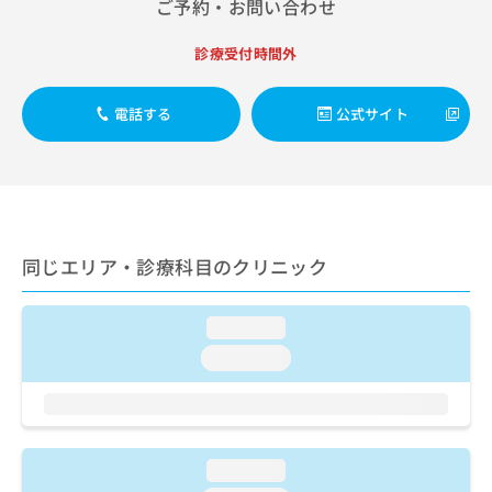
ご了
ご予約・お問い合わせ
ら
み
承く
は
ださ
診療受付時間外
こ
無
い。
ち
料
ら
情
電話する
公式サイト
報
拡
掲
充
載
の
情
お
報
申
の
し
修
同じエリア・診療科目のクリニック
込
正
み
は
は
こ
loading...
こ
ち
loading...
ち
ら
ら
そ
の
他
loading...
の