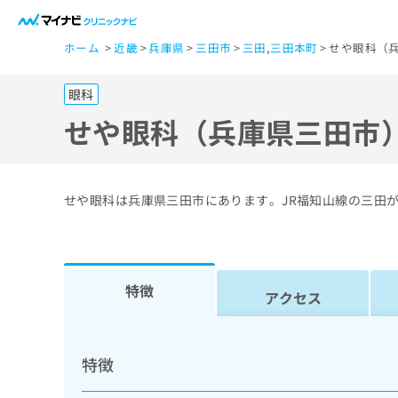
一
ホーム
近畿
兵庫県
三田市
三田
,
三田本町
せや眼科（兵
般
ユ
眼科
ー
ザ
せや眼科（兵庫県三田市
ー
の
方
せや眼科は兵庫県三田市にあります。JR福知山線の三田
は
こ
ち
ら
特徴
アクセス
医
マ
療
イ
特徴
ナ
関
ビ