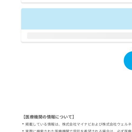
拡
資
きま
充
料
せん
の
ので
の
ご了
お
ご
承く
申
請
ださ
し
求
い。
込
は
み
こ
は
ち
こ
ら
ち
ら
無
料
掲
情
載
報
情
拡
報
充
の
の
修
お
【医療機関の情報について】
正
申
掲載している情報は、株式会社マイナビおよび株式会社ウェルネ
は
し
こ
実際に検索された医療機関で受診を希望される場合は、必ず医療
込