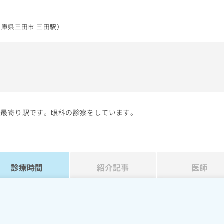
庫県三田市 三田駅）
）
が最寄り駅です。眼科の診察をしています。
診療時間
紹介記事
医師