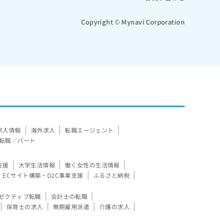
Copyright © Mynavi Corporation
求人情報
海外求人
転職エージェント
転職／パート
支援
大学生活情報
働く女性の生活情報
ECサイト構築・D2C事業支援
ふるさと納税
ゼクティブ転職
会計士の転職
保育士の求人
無期雇用派遣
介護の求人