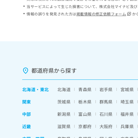
ち
み
当サービスによって生じた損害について、株式会社マイナビ及び
ら
は
情報の誤りを発見された方は
掲載情報の修正依頼フォーム
か
こ
ち
そ
ら
の
他
の
お
問
い
都道府県から探す
合
わ
せ
北海道
・
東北
北海道
青森県
岩手県
宮城県
は
こ
関東
茨城県
栃木県
群馬県
埼玉県
ち
ら
中部
新潟県
富山県
石川県
福井県
近畿
滋賀県
京都府
大阪府
兵庫県