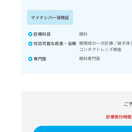
係
ク
者
リ
の
ニ
マイナンバー保険証
ッ
方
ク
は
ナ
診療科目
眼科
こ
ビ
眼領域の一次診療／硝子体
対応可能な疾患・治療
ち
に
コンタクトレンズ検査
関
ら
す
眼科専門医
専門医
る
お
広
広
問
告
告
い
出
代
合
稿
わ
理
の
せ
店
ご
お
は
の
問
こ
い
方
ち
診療受付時間
合
ら
は
わ
こ