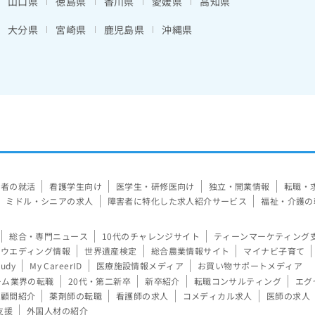
山口県
徳島県
香川県
愛媛県
高知県
大分県
宮崎県
鹿児島県
沖縄県
験者の就活
看護学生向け
医学生・研修医向け
独立・開業情報
転職・
ミドル・シニアの求人
障害者に特化した求人紹介サービス
福祉・介護の
総合・専門ニュース
10代のチャレンジサイト
ティーンマーケティング
ウエディング情報
世界遺産検定
総合農業情報サイト
マイナビ子育て
tudy
My CareerID
医療施設情報メディア
お買い物サポートメディア
ーム業界の転職
20代・第二新卒
新卒紹介
転職コンサルティング
エグ
顧問紹介
薬剤師の転職
看護師の求人
コメディカル求人
医師の求人
支援
外国人材の紹介