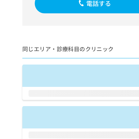
せ
こち
電話する
ち
らは
は
マイ
こ
ら
ナビ
ち
クリ
ら
ニッ
クナ
広
ビサ
広
資
イト
告
告
同じエリア・診療科目のクリニック
への
料
出
出
お問
の
稿
合せ
稿
ご
の
フォ
の
請
お
ーム
お
求
問
とな
問
りま
は
い
い
す。
こ
合
合
クリ
ち
わ
ニッ
わ
ら
せ
クの
せ
は
予
は
約・
こ
こ
無
症状
ち
ち
のご
料
ら
相談
ら
情
など
報
はで