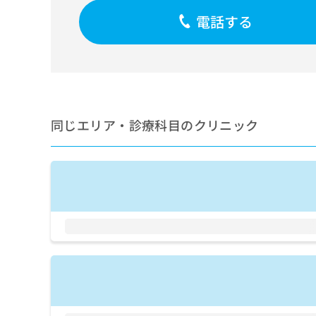
せ
こち
ち
らは
は
電話する
マイ
こ
ら
ナビ
ち
クリ
ら
ニッ
クナ
広
ビサ
広
資
イト
告
告
への
料
出
出
同じエリア・診療科目のクリニック
お問
の
稿
合せ
稿
ご
の
フォ
の
請
お
ーム
お
求
問
とな
問
りま
は
い
い
す。
こ
合
合
クリ
ち
わ
ニッ
わ
ら
せ
クの
せ
は
予
は
約・
こ
こ
無
症状
ち
ち
のご
料
ら
相談
ら
情
など
報
はで