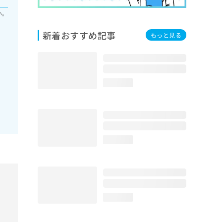
い。
新着おすすめ記事
もっと見る
loading...
loading...
loading...