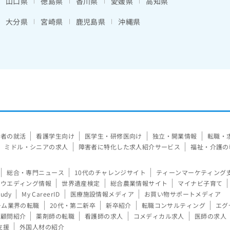
山口県
徳島県
香川県
愛媛県
高知県
大分県
宮崎県
鹿児島県
沖縄県
験者の就活
看護学生向け
医学生・研修医向け
独立・開業情報
転職・
ミドル・シニアの求人
障害者に特化した求人紹介サービス
福祉・介護の
総合・専門ニュース
10代のチャレンジサイト
ティーンマーケティング
ウエディング情報
世界遺産検定
総合農業情報サイト
マイナビ子育て
tudy
My CareerID
医療施設情報メディア
お買い物サポートメディア
ーム業界の転職
20代・第二新卒
新卒紹介
転職コンサルティング
エグ
顧問紹介
薬剤師の転職
看護師の求人
コメディカル求人
医師の求人
支援
外国人材の紹介