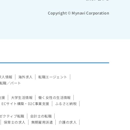
Copyright © Mynavi Corporation
求人情報
海外求人
転職エージェント
転職／パート
支援
大学生活情報
働く女性の生活情報
ECサイト構築・D2C事業支援
ふるさと納税
ゼクティブ転職
会計士の転職
保育士の求人
無期雇用派遣
介護の求人