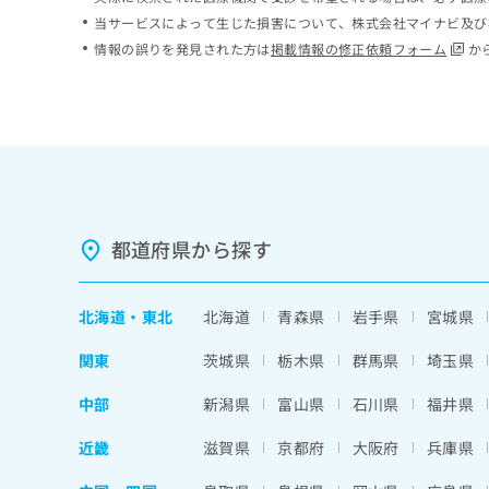
ち
み
当サービスによって生じた損害について、株式会社マイナビ及び
ら
は
情報の誤りを発見された方は
掲載情報の修正依頼フォーム
か
こ
ち
そ
ら
の
他
の
お
問
い
都道府県から探す
合
わ
せ
北海道
・
東北
北海道
青森県
岩手県
宮城県
は
こ
関東
茨城県
栃木県
群馬県
埼玉県
ち
ら
中部
新潟県
富山県
石川県
福井県
近畿
滋賀県
京都府
大阪府
兵庫県