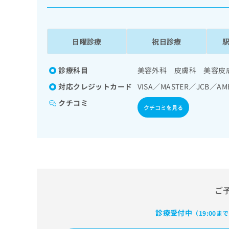
係
ク
者
リ
の
ニ
ッ
方
日曜診療
祝日診療
ク
は
ナ
こ
ビ
診療科目
美容外科 皮膚科 美容皮
ち
に
対応クレジットカード
VISA／MASTER／JCB／AM
関
ら
す
クチコミ
クチコミを見る
る
お
広
広
問
告
告
い
出
代
合
稿
わ
理
の
せ
店
お
は
の
ご
問
こ
い
方
ち
合
ら
診療受付中
（19:00ま
は
わ
こ