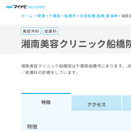
一
ホーム
関東
千葉県
船橋市
京成船橋
,
船橋
,
東海神
湘南
般
ユ
美容外科
皮膚科
ー
ザ
湘南美容クリニック船橋
ー
の
方
湘南美容クリニック船橋院は千葉県船橋市にあります。JR
は
／皮膚科の診察をしています。
こ
ち
ら
特徴
アクセス
医
マ
療
イ
ナ
関
特徴
ビ