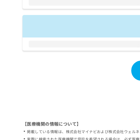
拡
資
きま
充
料
せん
の
ので
の
ご了
お
ご
承く
申
請
ださ
し
求
い。
込
は
み
こ
は
ち
こ
ら
ち
ら
無
料
掲
情
載
報
情
拡
報
充
の
の
修
お
【医療機関の情報について】
正
申
掲載している情報は、株式会社マイナビおよび株式会社ウェルネ
は
し
こ
実際に検索された医療機関で受診を希望される場合は、必ず医療
込