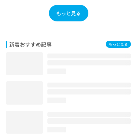
お
問
もっと見る
い
合
わ
せ
は
新着おすすめ記事
もっと見る
こ
ち
ら
loading...
loading...
loading...