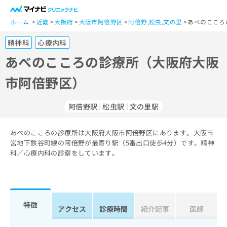
一
般
ホーム
近畿
大阪府
大阪市阿倍野区
阿倍野
,
松虫
,
文の里
あべのこころ
ユ
精神科
心療内科
ー
ザ
あべのこころの診療所（大阪府大阪
ー
市阿倍野区）
の
方
は
阿倍野駅
松虫駅
文の里駅
こ
ち
あべのこころの診療所は大阪府大阪市阿倍野区にあります。大阪市
ら
営地下鉄谷町線の阿倍野が最寄り駅（5番出口徒歩4分）です。精神
科／心療内科の診察をしています。
医
マ
療
イ
関
ナ
係
ビ
者
ク
特徴
アクセス
診療時間
紹介記事
医師
の
リ
方
ニ