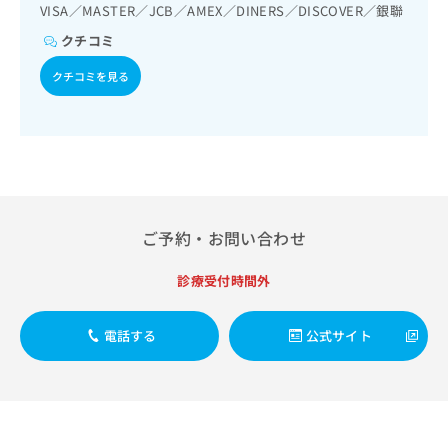
出
稿
クリ
VISA／MASTER／JCB／AMEX／DINERS／DISCOVER／銀聯
資
稿
ニッ
の
料
クチコミ
クナ
の
お
の
ビサ
お
問
ご
イト
クチコミを見る
問
い
請
への
い
合
お問
求
合
合せ
わ
は
フォ
わ
せ
こ
ーム
せ
は
ち
とな
は
こ
ら
りま
こ
ち
す。
ち
ら
クリ
ご予約・お問い合わせ
無
ら
ニッ
料
クの
資
情
予
診療受付時間外
料
報
約・
の
症状
拡
のご
ご
電話する
公式サイト
充
相談
請
の
など
求
お
はで
は
申
きま
こ
せん
し
ので
ち
込