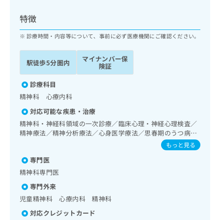
ッ
は
ク
こ
特徴
ナ
ち
ビ
診療時間・内容等について、事前に必ず医療機関にご確認ください。
ら
に
関
マイナンバー保
広
駅徒歩5分圏内
す
広
険証
告
る
告
代
お
診療科目
出
理
問
稿
精神科 心療内科
店
い
の
対応可能な疾患・治療
合
の
お
わ
精神科・神経科領域の一次診療／臨床心理・神経心理検査／
方
問
せ
精神療法／精神分析療法／心身医学療法／思春期のうつ病又
い
は
は躁うつ病／睡眠障害／摂食障害（拒食症･過食症）／神経
は
合
もっと見る
こ
症性障害（強迫性障害、不安障害、パニック障害等）／認知
こ
わ
ち
専門医
症／心的外傷後ストレス障害（PTSD）／発達障害（自閉
ち
せ
ら
症、学習障害等）／漢方薬の処方
ら
精神科専門医
は
こ
専門外来
こち
ち
広
児童精神科 心療内科 精神科
らは
広
ら
告
マイ
告
対応クレジットカード
出
ナビ