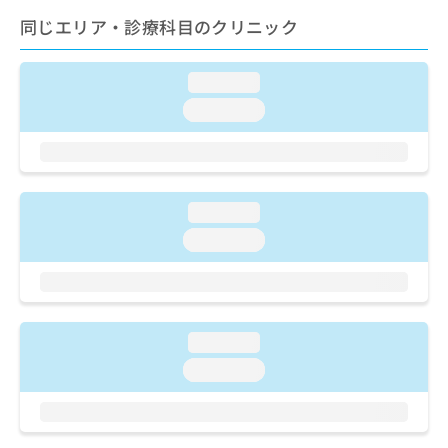
ご了
ら
み
承く
同じエリア・診療科目のクリニック
は
ださ
こ
無
い。
ち
料
loading...
ら
情
loading...
報
拡
掲
充
載
の
情
お
報
loading...
申
の
し
修
loading...
込
正
み
は
は
こ
こ
ち
ち
ら
loading...
ら
loading...
そ
の
他
の