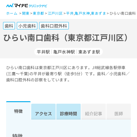
一
般
ホーム
関東
東京都
江戸川区
平井
,
亀戸水神
,
東あずま
ひらい南口歯科
ユ
歯科
小児歯科
歯科口腔外科
ー
ザ
ひらい南口歯科（東京都江戸川区）
ー
の
平井駅
亀戸水神駅
東あずま駅
方
は
こ
ひらい南口歯科は東京都江戸川区にあります。JR総武線各駅停車
(三鷹～千葉)の平井が最寄り駅（徒歩5分）です。歯科／小児歯科／
ち
歯科口腔外科の診察をしています。
ら
医
マ
療
イ
関
ナ
特徴
アクセス
診療時間
紹介記事
医師
係
ビ
者
ク
の
リ
方
ニ
特徴