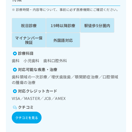
ッ
は
ク
診療時間・内容等について、事前に必ず医療機関にご確認ください。
こ
ナ
ち
ビ
ら
祝日診療
19時以降診療
駅徒歩5分圏内
に
関
広
マイナンバー保
す
広
外国語対応
告
険証
る
告
代
お
出
診療科目
理
問
稿
歯科 小児歯科 歯科口腔外科
店
い
の
合
の
お
対応可能な疾患・治療
わ
方
問
歯科領域の一次診療／埋伏歯抜歯／顎関節症治療／口腔領域
せ
い
は
の腫瘍の治療
は
合
こ
対応クレジットカード
こ
わ
ち
ち
せ
VISA／MASTER／JCB／AMEX
ら
ら
は
クチコミ
こ
こち
ち
広
クチコミを見る
らは
広
ら
告
マイ
告
出
ナビ