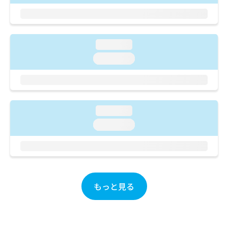
ご了
ら
み
承く
は
ださ
こ
無
い。
ち
料
loading...
ら
情
報
loading...
拡
掲
充
載
の
情
お
報
申
の
loading...
し
修
loading...
込
正
み
は
は
こ
こ
ち
ち
ら
ら
もっと見る
そ
の
他
の