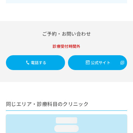
出
稿
クリ
資
稿
ニッ
の
料
クナ
の
お
の
ビサ
お
問
ご
イト
問
い
請
への
い
合
お問
ご予約・お問い合わせ
求
合
合せ
わ
は
フォ
わ
せ
こ
診療受付時間外
ーム
せ
は
ち
とな
は
こ
ら
りま
こ
ち
電話する
公式サイト
す。
ち
ら
クリ
無
ら
ニッ
料
クの
資
情
予
料
報
約・
の
症状
拡
のご
ご
充
同じエリア・診療科目のクリニック
相談
請
の
など
求
お
はで
は
申
きま
loading...
こ
せん
し
loading...
ので
ち
込