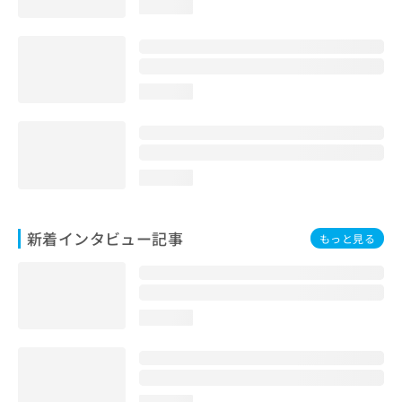
loading...
loading...
loading...
新着インタビュー記事
もっと見る
loading...