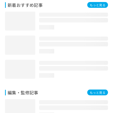
お
新着おすすめ記事
もっと見る
問
い
合
わ
loading...
せ
は
こ
ち
ら
loading...
loading...
編集・監修記事
もっと見る