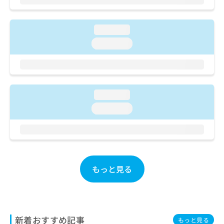
ご了
ら
み
承く
は
ださ
こ
無
い。
loading...
ち
料
loading...
ら
情
報
拡
掲
充
載
の
情
loading...
お
報
申
の
loading...
し
修
込
正
み
は
は
こ
こ
ち
ち
もっと見る
ら
ら
そ
の
他
新着おすすめ記事
もっと見る
の