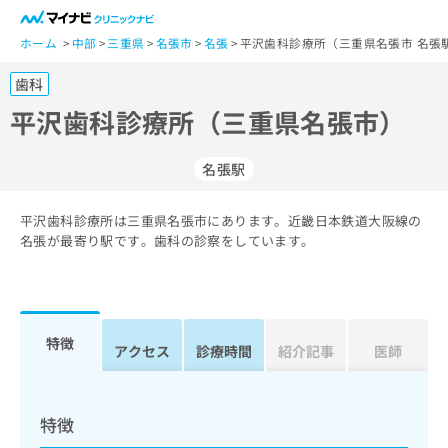
一
般
ホーム
中部
三重県
名張市
名張
平沢歯科診療所（三重県名張市 名張
ユ
歯科
ー
ザ
平沢歯科診療所（三重県名張市）
ー
の
名張駅
方
は
こ
平沢歯科診療所は三重県名張市にあります。近畿日本鉄道大阪線の
名張が最寄り駅です。歯科の診察をしています。
ち
ら
医
マ
療
イ
特徴
アクセス
診療時間
紹介記事
医師
関
ナ
係
ビ
者
ク
の
リ
特徴
方
ニ