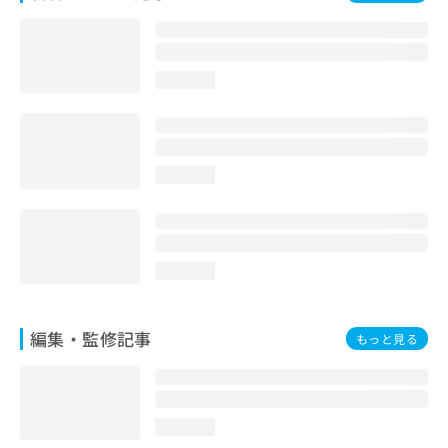
お
問
い
合
loading...
わ
せ
は
こ
ち
loading...
ら
loading...
編集・監修記事
もっと見る
loading...