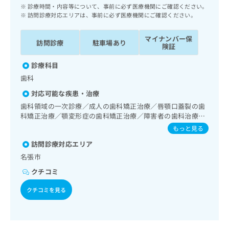
ッ
は
診療時間・内容等について、事前に必ず医療機関にご確認ください。
ク
訪問診療対応エリアは、事前に必ず医療機関にご確認ください。
こ
ナ
ち
ビ
マイナンバー保
ら
訪問診療
駐車場あり
に
険証
関
広
診療科目
す
広
告
る
歯科
告
代
お
出
対応可能な疾患・治療
理
問
稿
歯科領域の一次診療／成人の歯科矯正治療／唇顎口蓋裂の歯
店
い
の
科矯正治療／顎変形症の歯科矯正治療／障害者の歯科治療／
合
の
お
摂食機能障害の治療／埋伏歯抜歯／顎関節症治療／顎変形症
わ
もっと見る
方
問
治療／顎骨骨折治療／口唇、舌若しくは口腔粘膜の炎症、外
せ
い
は
訪問診療対応エリア
傷又は腫瘍の治療／唇顎口蓋裂治療／口腔領域の腫瘍の治療
は
合
こ
名張市
こ
わ
ち
ち
せ
クチコミ
ら
ら
は
クチコミを見る
こ
こち
ち
広
らは
広
ら
告
マイ
告
出
ナビ