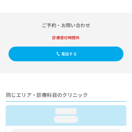
出
稿
クリ
資
稿
ニッ
の
料
クナ
の
お
の
ビサ
お
問
ご
イト
ご予約・お問い合わせ
問
い
請
への
い
合
お問
求
合
合せ
診療受付時間外
わ
は
フォ
わ
せ
こ
ーム
せ
は
ち
とな
電話する
は
こ
ら
りま
こ
ち
す。
ち
ら
クリ
無
ら
ニッ
料
クの
資
情
予
料
報
約・
の
症状
拡
同じエリア・診療科目のクリニック
のご
ご
充
相談
請
の
など
求
loading...
お
はで
は
申
きま
loading...
こ
せん
し
ので
ち
込