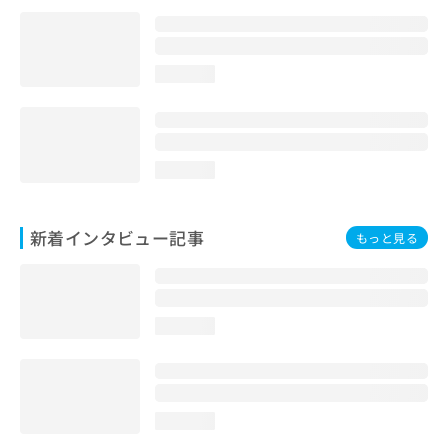
loading...
loading...
新着インタビュー記事
もっと見る
loading...
loading...