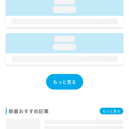
ご了
loading...
ら
み
承く
は
loading...
ださ
こ
無
い。
ち
料
ら
情
報
拡
loading...
掲
充
載
loading...
の
情
お
報
申
の
し
修
込
正
み
は
もっと見る
は
こ
こ
ち
ち
ら
ら
そ
新着おすすめ記事
もっと見る
の
他
の