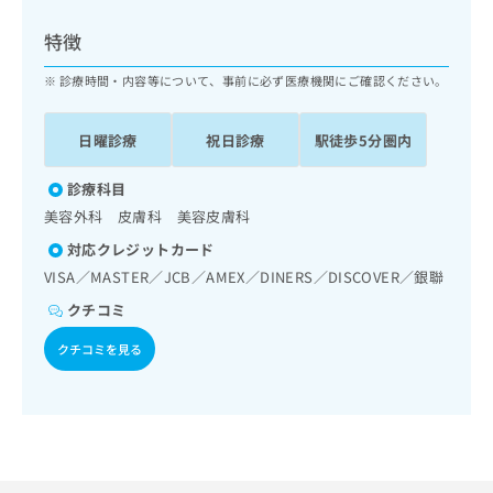
ッ
は
ク
こ
特徴
ナ
ち
ビ
診療時間・内容等について、事前に必ず医療機関にご確認ください。
ら
に
関
広
日曜診療
祝日診療
駅徒歩5分圏内
す
広
告
る
告
代
お
診療科目
出
理
問
稿
美容外科 皮膚科 美容皮膚科
店
い
の
対応クレジットカード
合
の
お
わ
VISA／MASTER／JCB／AMEX／DINERS／DISCOVER／銀聯
方
問
せ
い
は
クチコミ
は
合
こ
こ
わ
クチコミを見る
ち
ち
せ
ら
ら
は
こ
こち
ち
広
らは
広
ら
告
マイ
告
出
ナビ