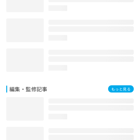
お
loading...
問
い
合
わ
せ
loading...
は
こ
ち
ら
loading...
編集・監修記事
もっと見る
loading...