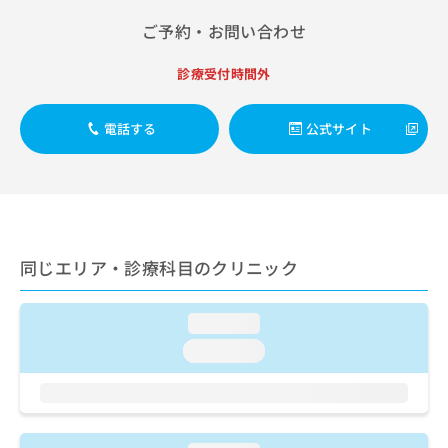
出
稿
クリ
資
稿
ニッ
の
ご予約・お問い合わせ
料
クナ
の
お
の
ビサ
お
問
ご
診療受付時間外
イト
問
い
請
への
い
合
お問
求
合
合せ
わ
電話する
公式サイト
は
フォ
わ
せ
こ
ーム
せ
は
ち
とな
は
こ
ら
りま
こ
ち
す。
ち
ら
クリ
無
ら
ニッ
料
クの
同じエリア・診療科目のクリニック
資
情
予
料
報
約・
の
症状
拡
loading...
のご
ご
充
相談
loading...
請
の
など
求
お
はで
は
申
きま
こ
せん
し
ので
ち
込