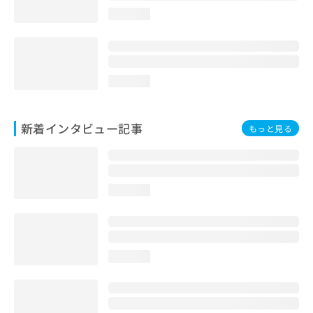
loading...
loading...
新着インタビュー記事
もっと見る
loading...
loading...