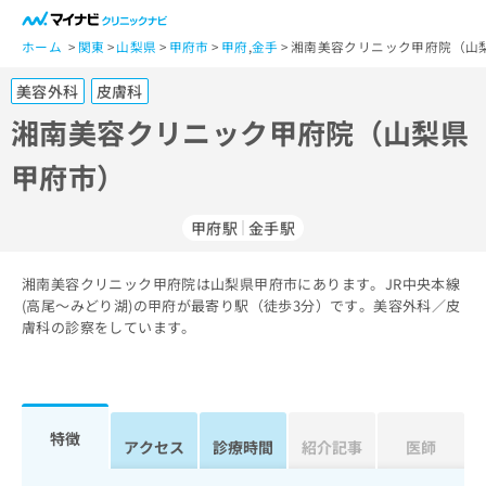
一
般
ホーム
関東
山梨県
甲府市
甲府
,
金手
湘南美容クリニック甲府院（山
ユ
美容外科
皮膚科
ー
ザ
湘南美容クリニック甲府院（山梨県
ー
甲府市）
の
方
は
甲府駅
金手駅
こ
ち
湘南美容クリニック甲府院は山梨県甲府市にあります。JR中央本線
ら
(高尾～みどり湖)の甲府が最寄り駅（徒歩3分）です。美容外科／皮
膚科の診察をしています。
医
マ
療
イ
関
ナ
係
ビ
者
ク
特徴
アクセス
診療時間
紹介記事
医師
の
リ
方
ニ