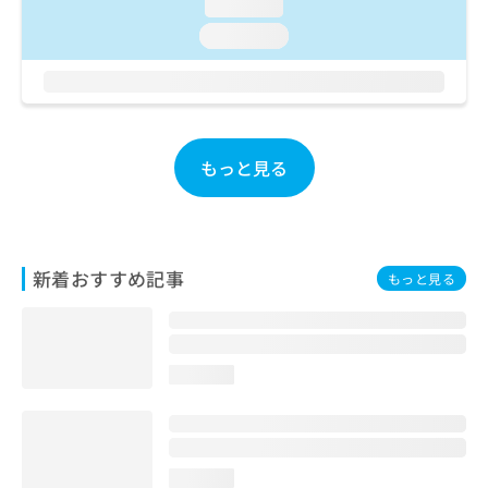
ご了
loading...
ら
み
承く
は
loading...
ださ
こ
無
い。
ち
料
ら
情
報
拡
掲
もっと見る
充
載
の
情
お
報
申
の
し
修
込
新着おすすめ記事
正
もっと見る
み
は
は
こ
こ
ち
ち
ら
loading...
ら
そ
の
他
loading...
の