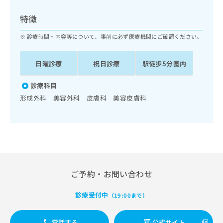
ッ
は
ク
こ
特徴
ナ
ち
ビ
診療時間・内容等について、事前に必ず医療機関にご確認ください。
ら
に
関
広
日曜診療
祝日診療
駅徒歩5分圏内
す
広
告
る
告
代
お
診療科目
出
理
問
稿
形成外科 美容外科 皮膚科 美容皮膚科
店
い
の
合
の
お
わ
方
問
せ
い
は
は
合
こ
こ
わ
ち
ち
せ
ら
ご予約・お問い合わせ
ら
は
こ
こち
診療受付中
ち
（19:00まで）
広
らは
広
ら
告
マイ
告
出
ナビ
電話する
公式サイト