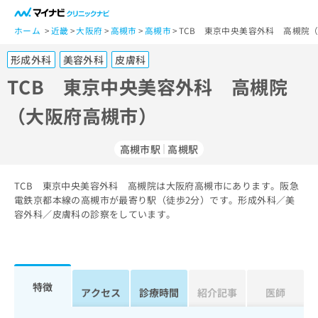
一
般
ホーム
近畿
大阪府
高槻市
高槻市
TCB 東京中央美容外科 高槻院
ユ
形成外科
美容外科
皮膚科
ー
ザ
TCB 東京中央美容外科 高槻院
ー
（大阪府高槻市）
の
方
は
高槻市駅
高槻駅
こ
ち
TCB 東京中央美容外科 高槻院は大阪府高槻市にあります。阪急
ら
電鉄京都本線の高槻市が最寄り駅（徒歩2分）です。形成外科／美
容外科／皮膚科の診察をしています。
医
マ
療
イ
関
ナ
係
ビ
者
ク
特徴
アクセス
診療時間
紹介記事
医師
の
リ
方
ニ