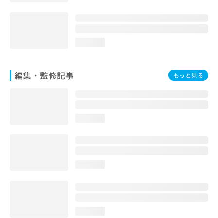
お
問
い
合
loading...
わ
せ
は
編集・監修記事
こ
もっと見る
ち
ら
loading...
loading...
loading...