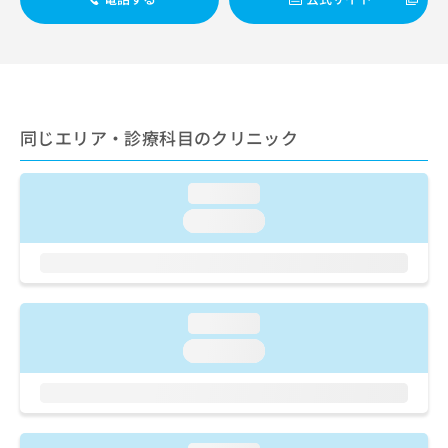
出
稿
クリ
資
稿
ニッ
の
料
クナ
の
お
の
ビサ
お
問
ご
イト
問
い
請
への
い
合
お問
求
合
合せ
わ
は
同じエリア・診療科目のクリニック
フォ
わ
せ
こ
ーム
せ
は
ち
とな
は
こ
ら
loading...
りま
こ
ち
す。
loading...
ち
ら
クリ
無
ら
ニッ
料
クの
資
情
予
料
報
約・
の
症状
拡
loading...
のご
ご
充
相談
loading...
請
の
など
求
お
はで
は
申
きま
こ
せん
し
ので
ち
込