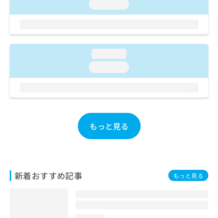
ご了
ら
loading...
み
承く
は
ださ
こ
無
い。
ち
料
ら
情
loading...
報
拡
掲
loading...
充
載
の
情
お
報
申
の
し
修
込
正
もっと見る
み
は
は
こ
こ
ち
ち
ら
ら
新着おすすめ記事
もっと見る
そ
の
他
の