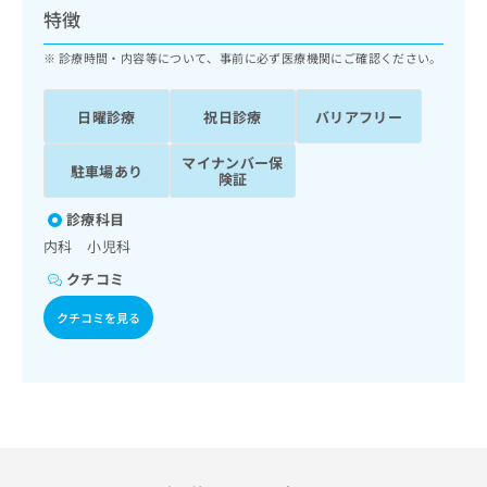
ッ
は
特徴
ク
こ
ナ
診療時間・内容等について、事前に必ず医療機関にご確認ください。
ち
ビ
ら
に
日曜診療
祝日診療
バリアフリー
関
広
す
広
告
マイナンバー保
る
告
駐車場あり
険証
代
お
出
理
問
稿
診療科目
店
い
の
内科 小児科
合
の
お
わ
方
問
クチコミ
せ
い
は
は
クチコミを見る
合
こ
こ
わ
ち
ち
せ
ら
ら
は
こ
こち
ち
広
らは
広
ら
告
マイ
告
出
ナビ