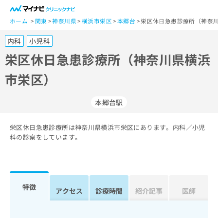
一
般
ホーム
関東
神奈川県
横浜市栄区
本郷台
栄区休日急患診療所（神奈
ユ
内科
小児科
ー
ザ
栄区休日急患診療所（神奈川県横浜
ー
市栄区）
の
方
は
本郷台駅
こ
ち
栄区休日急患診療所は神奈川県横浜市栄区にあります。内科／小児
ら
科の診察をしています。
医
マ
療
イ
関
ナ
係
ビ
特徴
アクセス
診療時間
紹介記事
医師
者
ク
の
リ
方
ニ