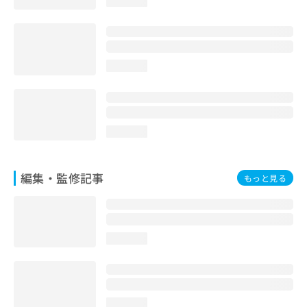
loading...
お
問
い
合
わ
loading...
せ
は
こ
ち
loading...
ら
編集・監修記事
もっと見る
loading...
loading...