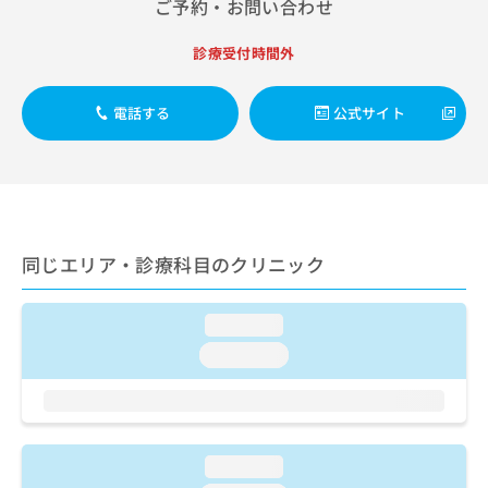
ご予約・お問い合わせ
出
稿
クリ
資
稿
ニッ
の
料
クナ
の
お
診療受付時間外
の
ビサ
お
問
ご
イト
問
い
請
への
電話する
公式サイト
い
合
お問
求
合
合せ
わ
は
フォ
わ
せ
こ
ーム
せ
は
ち
とな
は
こ
ら
りま
こ
ち
す。
ち
ら
クリ
無
同じエリア・診療科目のクリニック
ら
ニッ
料
クの
資
情
予
料
報
約・
loading...
の
症状
拡
loading...
のご
ご
充
相談
請
の
など
求
お
はで
は
申
きま
こ
せん
し
loading...
ので
ち
込