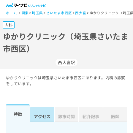
一
般
ホーム
関東
埼玉県
さいたま市西区
西大宮
ゆかりクリニック（埼玉
ユ
内科
ー
ザ
ゆかりクリニック（埼玉県さいたま
ー
市西区）
の
方
は
西大宮駅
こ
ち
ゆかりクリニックは埼玉県さいたま市西区にあります。内科の診察
ら
をしています。
医
マ
療
イ
関
ナ
係
ビ
特徴
アクセス
診療時間
紹介記事
医師
者
ク
の
リ
方
ニ