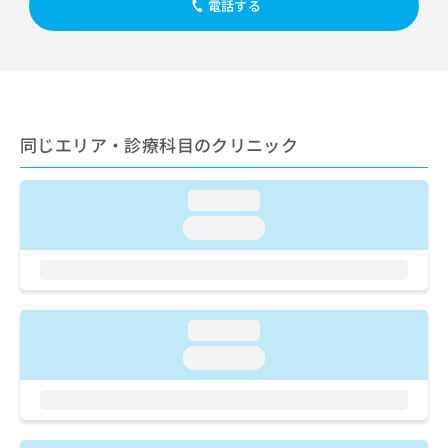
出
電話する
稿
クリ
資
稿
ニッ
の
料
クナ
の
お
の
ビサ
お
問
ご
イト
問
い
請
への
い
合
お問
求
合
合せ
わ
は
同じエリア・診療科目のクリニック
フォ
わ
せ
こ
ーム
せ
は
ち
とな
は
こ
ら
りま
loading...
こ
ち
す。
ち
loading...
ら
クリ
無
ら
ニッ
料
クの
資
情
予
料
報
約・
の
症状
拡
loading...
のご
ご
充
相談
請
の
loading...
など
求
お
はで
は
申
きま
こ
せん
し
ので
ち
込