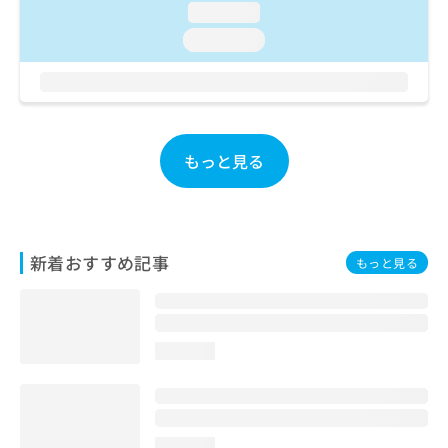
ご了
ら
み
loading...
承く
は
ださ
loading...
こ
無
い。
ち
料
ら
情
報
拡
掲
充
載
もっと見る
の
情
お
報
申
の
し
修
込
正
新着おすすめ記事
もっと見る
み
は
は
こ
こ
ち
ち
ら
ら
loading...
そ
の
他
の
loading...