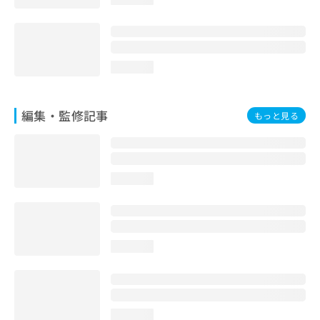
お
問
い
合
わ
loading...
せ
は
こ
編集・監修記事
もっと見る
ち
ら
loading...
loading...
loading...