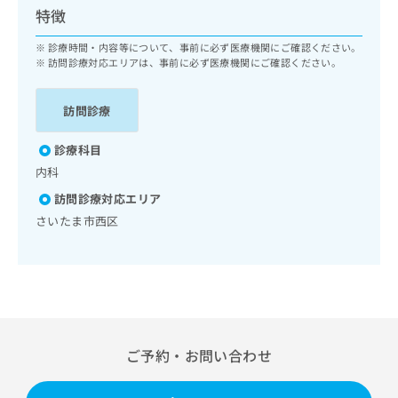
ッ
は
特徴
ク
こ
ナ
診療時間・内容等について、事前に必ず医療機関にご確認ください。
ち
ビ
訪問診療対応エリアは、事前に必ず医療機関にご確認ください。
ら
に
関
広
訪問診療
す
広
告
る
告
代
診療科目
お
出
理
問
稿
内科
店
い
の
訪問診療対応エリア
合
の
お
さいたま市西区
わ
方
問
せ
い
は
は
合
こ
こ
わ
ち
ち
せ
ら
ら
は
こ
こち
ち
広
ご予約・お問い合わせ
らは
広
ら
告
マイ
告
出
ナビ