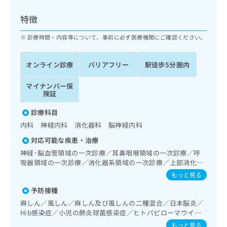
ッ
は
ク
こ
特徴
ナ
ち
ビ
診療時間・内容等について、事前に必ず医療機関にご確認ください。
ら
に
関
広
オンライン診療
バリアフリー
駅徒歩5分圏内
す
広
告
る
告
代
マイナンバー保
お
出
険証
理
問
稿
店
い
の
診療科目
合
の
お
内科 神経内科 消化器科 脳神経内科
わ
方
問
せ
い
は
対応可能な疾患・治療
は
合
こ
神経･脳血管領域の一次診療／耳鼻咽喉領域の一次診療／呼
こ
わ
ち
吸器領域の一次診療／消化器系領域の一次診療／上部消化管
ち
せ
内視鏡検査／下部消化管内視鏡検査／下部消化管内視鏡的切
ら
もっと見る
ら
は
除術／肝･胆道・膵臓領域の一次診療／循環器系領域の一次
こ
予防接種
診療／腎･泌尿器系領域の一次診療／内分泌･代謝･栄養領域
こち
ち
広
の一次診療／血液・免疫系領域の一次診療
麻しん／風しん／麻しん及び風しんの二種混合／日本脳炎／
らは
広
ら
告
Hib感染症／小児の肺炎球菌感染症／ヒトパピローマウイル
マイ
告
出
ス感染症／水痘／インフルエンザ／成人の肺炎球菌感染症／
ナビ
もっと見る