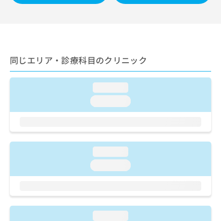
ご了
ら
み
承く
は
ださ
こ
無
い。
ち
料
ら
情
報
同じエリア・診療科目のクリニック
拡
掲
充
載
の
情
loading...
お
報
loading...
申
の
し
修
込
正
み
は
は
こ
loading...
こ
ち
ち
loading...
ら
ら
そ
の
他
loading...
の