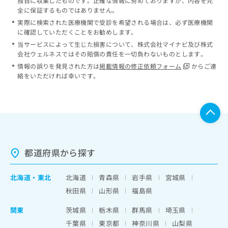
独自に収集したものです。正確な情報に努めておりますが、内容を完
全に保証するものではありません。
実際に検索された医療機関で受診を希望される場合は、必ず医療機関
に確認していただくことをお勧めします。
当サービスによって生じた損害について、株式会社マイナビ及び株式
会社ウェルネスではその賠償の責任を一切負わないものとします。
情報の誤りを発見された方は
掲載情報の修正依頼フォーム
からご連
絡をいただければ幸いです。
都道府県から探す
北海道
・
東北
北海道
青森県
岩手県
宮城県
秋田県
山形県
福島県
関東
茨城県
栃木県
群馬県
埼玉県
千葉県
東京都
神奈川県
山梨県