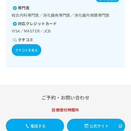
出
稿
クリ
おたふくかぜ／A型肝炎／B型肝炎／ロタウイルス感染症
資
稿
ニッ
専門医
の
料
クナ
の
お
の
総合内科専門医／消化器病専門医／消化器内視鏡専門医
ビサ
お
問
ご
イト
対応クレジットカード
問
い
請
への
い
VISA／MASTER／JCB
合
お問
求
合
合せ
わ
は
クチコミ
フォ
わ
せ
こ
ーム
せ
は
ち
クチコミを見る
とな
は
こ
ら
りま
こ
ち
す。
ち
ら
クリ
無
ら
ニッ
料
クの
資
情
予
料
報
約・
の
症状
拡
ご予約・お問い合わせ
のご
ご
充
相談
請
の
など
求
診療受付時間外
お
はで
は
申
きま
こ
せん
し
電話する
公式サイト
ので
ち
込