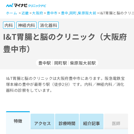
一
般
ホーム
近畿
大阪府
豊中市
豊中
,
岡町
,
柴原阪大前
I&T胃腸と脳のクリ
ユ
内科
神経内科
消化器科
ー
ザ
I&T胃腸と脳のクリニック（大阪府
ー
豊中市）
の
方
は
豊中駅
岡町駅
柴原阪大前駅
こ
ち
I&T胃腸と脳のクリニックは大阪府豊中市にあります。阪急電鉄宝
ら
塚本線の豊中が最寄り駅（徒歩2分）です。内科／神経内科／消化
器科の診察をしています。
医
マ
療
イ
関
ナ
係
ビ
者
ク
特徴
アクセス
診療時間
紹介記事
医師
の
リ
方
ニ