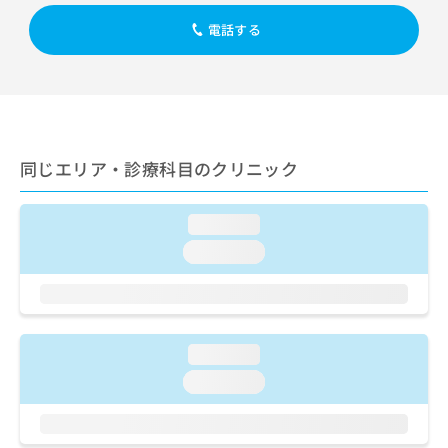
出
稿
クリ
資
稿
ニッ
の
電話する
料
クナ
の
お
の
ビサ
お
問
ご
イト
問
い
請
への
い
合
お問
求
合
合せ
わ
は
フォ
わ
せ
こ
ーム
せ
同じエリア・診療科目のクリニック
は
ち
とな
は
こ
ら
りま
こ
ち
す。
loading...
ち
ら
クリ
無
ら
ニッ
loading...
料
クの
資
情
予
料
報
約・
の
症状
拡
のご
ご
充
相談
loading...
請
の
など
求
お
loading...
はで
は
申
きま
こ
せん
し
ので
ち
込