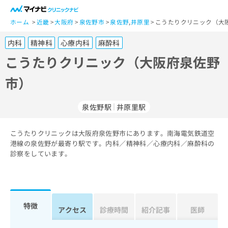
一
般
ホーム
近畿
大阪府
泉佐野市
泉佐野
,
井原里
こうたりクリニック（大
ユ
内科
精神科
心療内科
麻酔科
ー
ザ
こうたりクリニック（大阪府泉佐野
ー
市）
の
方
は
泉佐野駅
井原里駅
こ
ち
こうたりクリニックは大阪府泉佐野市にあります。南海電気鉄道空
ら
港線の泉佐野が最寄り駅です。内科／精神科／心療内科／麻酔科の
診察をしています。
医
マ
療
イ
関
ナ
係
ビ
者
ク
特徴
アクセス
診療時間
紹介記事
医師
の
リ
方
ニ