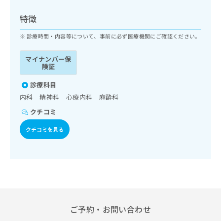
ッ
は
ク
こ
特徴
ナ
ち
ビ
診療時間・内容等について、事前に必ず医療機関にご確認ください。
ら
に
関
マイナンバー保
広
す
広
険証
告
る
告
代
お
診療科目
出
理
問
稿
内科 精神科 心療内科 麻酔科
店
い
の
クチコミ
合
の
お
わ
方
問
クチコミを見る
せ
い
は
は
合
こ
こ
わ
ち
ち
せ
ら
ら
は
こ
こち
ち
広
らは
広
ら
告
ご予約・お問い合わせ
マイ
告
出
ナビ