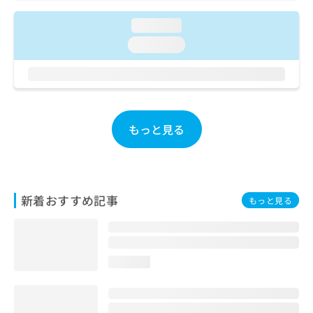
ご了
ら
み
承く
は
loading...
ださ
こ
無
い。
loading...
ち
料
ら
情
報
拡
掲
充
載
の
情
もっと見る
お
報
申
の
し
修
込
正
み
は
新着おすすめ記事
もっと見る
は
こ
こ
ち
ち
ら
ら
loading...
そ
の
他
の