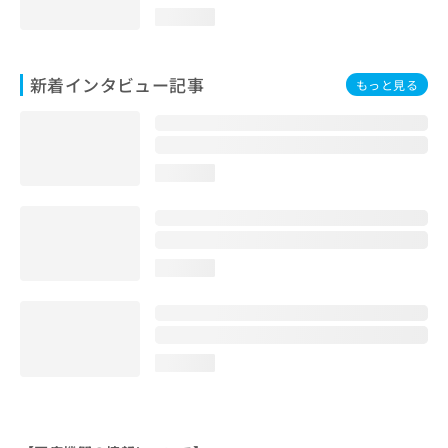
loading...
新着インタビュー記事
もっと見る
loading...
loading...
loading...