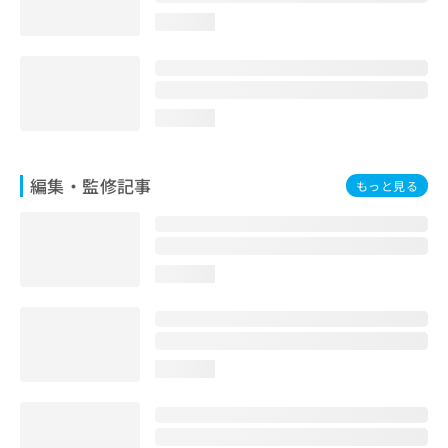
お
loading...
問
い
合
わ
せ
loading...
は
こ
ち
編集・監修記事
もっと見る
ら
loading...
loading...