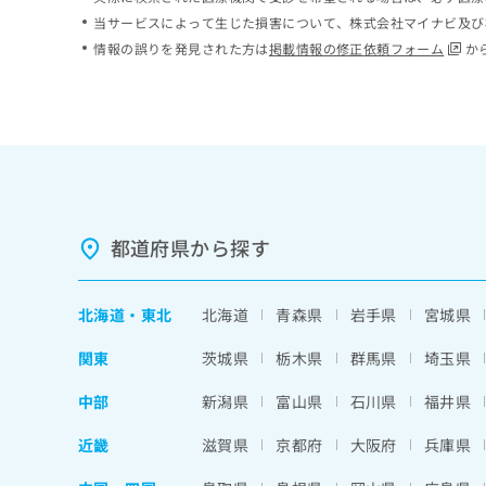
ち
み
当サービスによって生じた損害について、株式会社マイナビ及び
ら
は
情報の誤りを発見された方は
掲載情報の修正依頼フォーム
か
こ
ち
そ
ら
の
他
の
お
問
い
都道府県から探す
合
わ
せ
北海道
・
東北
北海道
青森県
岩手県
宮城県
は
こ
関東
茨城県
栃木県
群馬県
埼玉県
ち
ら
中部
新潟県
富山県
石川県
福井県
近畿
滋賀県
京都府
大阪府
兵庫県