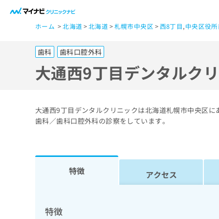
一
ホーム
北海道
北海道
札幌市中央区
西8丁目
,
中央区役所
般
ユ
歯科
歯科口腔外科
ー
ザ
大通西9丁目デンタルク
ー
の
方
大通西9丁目デンタルクリニックは北海道札幌市中央区に
は
歯科／歯科口腔外科の診察をしています。
こ
ち
ら
特徴
アクセス
医
マ
療
イ
ナ
関
特徴
ビ