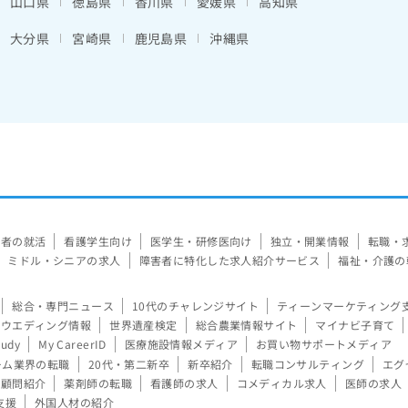
山口県
徳島県
香川県
愛媛県
高知県
大分県
宮崎県
鹿児島県
沖縄県
験者の就活
看護学生向け
医学生・研修医向け
独立・開業情報
転職・
ミドル・シニアの求人
障害者に特化した求人紹介サービス
福祉・介護の
総合・専門ニュース
10代のチャレンジサイト
ティーンマーケティング
ウエディング情報
世界遺産検定
総合農業情報サイト
マイナビ子育て
tudy
My CareerID
医療施設情報メディア
お買い物サポートメディア
ーム業界の転職
20代・第二新卒
新卒紹介
転職コンサルティング
エグ
顧問紹介
薬剤師の転職
看護師の求人
コメディカル求人
医師の求人
支援
外国人材の紹介