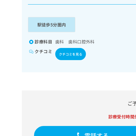
係
ク
者
リ
の
ニ
ッ
方
駅徒歩5分圏内
ク
は
ナ
こ
ビ
診療科目
歯科 歯科口腔外科
ち
に
クチコミ
関
ら
クチコミを見る
す
る
お
広
広
問
告
告
い
出
代
合
稿
わ
理
の
せ
ご
店
お
は
の
問
こ
診療受付時間
い
方
ち
合
ら
は
わ
電話する
こ