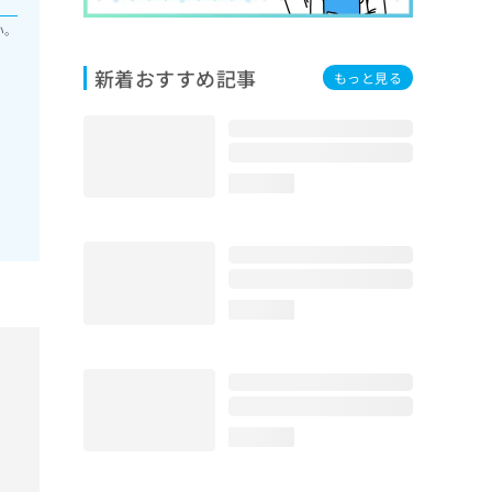
い。
新着おすすめ記事
もっと見る
loading...
loading...
loading...