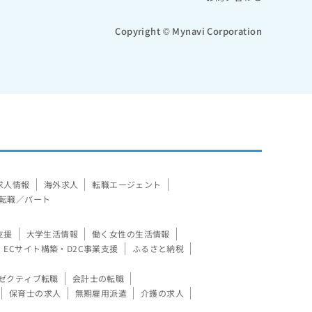
Copyright © Mynavi Corporation
求人情報
海外求人
転職エージェント
転職／パート
支援
大学生活情報
働く女性の生活情報
ECサイト構築・D2C事業支援
ふるさと納税
ゼクティブ転職
会計士の転職
保育士の求人
無期雇用派遣
介護の求人