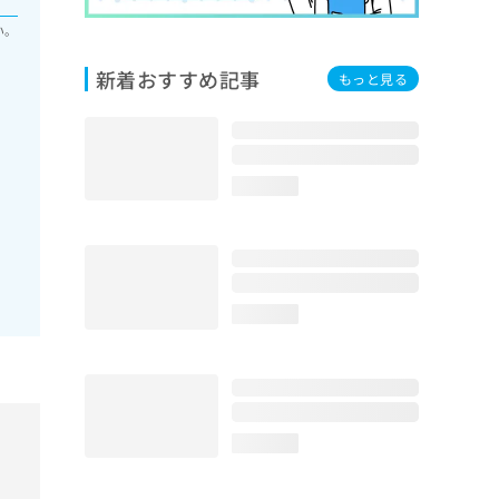
い。
新着おすすめ記事
もっと見る
loading...
loading...
loading...