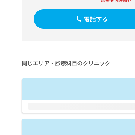
診療受付時間外
せ
こち
ち
らは
は
マイ
こ
ら
ナビ
電話する
ち
クリ
ら
ニッ
クナ
広
ビサ
広
資
イト
告
告
への
料
出
出
お問
の
稿
合せ
稿
ご
の
同じエリア・診療科目のクリニック
フォ
の
請
お
ーム
お
求
問
とな
問
りま
は
い
い
す。
こ
合
合
クリ
ち
わ
ニッ
わ
ら
せ
クの
せ
は
予
は
約・
こ
こ
無
症状
ち
ち
のご
料
ら
相談
ら
情
など
報
はで