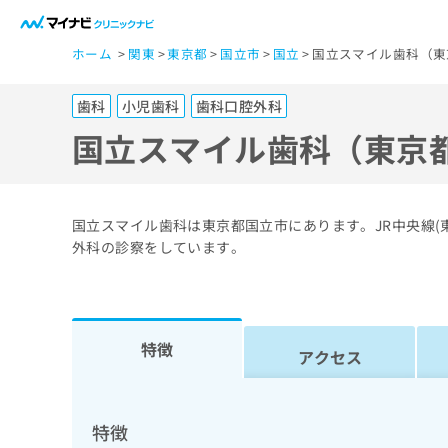
一
ホーム
関東
東京都
国立市
国立
国立スマイル歯科（東
般
ユ
歯科
小児歯科
歯科口腔外科
ー
ザ
国立スマイル歯科（東京
ー
の
方
国立スマイル歯科は東京都国立市にあります。JR中央線(
は
外科の診察をしています。
こ
ち
ら
特徴
アクセス
医
マ
療
イ
ナ
関
特徴
ビ