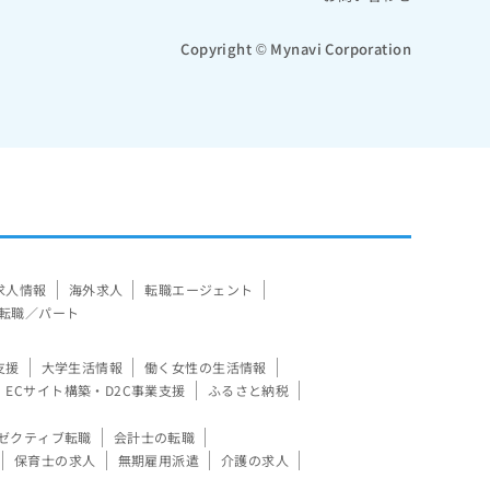
Copyright © Mynavi Corporation
求人情報
海外求人
転職エージェント
転職／パート
支援
大学生活情報
働く女性の生活情報
ECサイト構築・D2C事業支援
ふるさと納税
ゼクティブ転職
会計士の転職
保育士の求人
無期雇用派遣
介護の求人