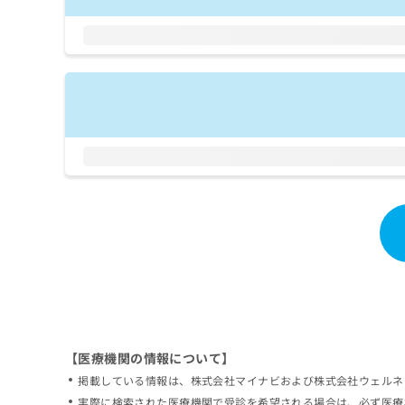
拡
資
きま
充
料
せん
の
ので
の
ご了
お
ご
承く
申
請
ださ
し
求
い。
込
は
み
こ
は
ち
こ
ら
ち
ら
無
料
掲
情
載
報
情
拡
報
充
の
の
修
お
【医療機関の情報について】
正
申
掲載している情報は、株式会社マイナビおよび株式会社ウェルネ
は
し
こ
実際に検索された医療機関で受診を希望される場合は、必ず医療
込