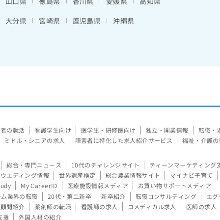
山口県
徳島県
香川県
愛媛県
高知県
大分県
宮崎県
鹿児島県
沖縄県
験者の就活
看護学生向け
医学生・研修医向け
独立・開業情報
転職・
ミドル・シニアの求人
障害者に特化した求人紹介サービス
福祉・介護の
総合・専門ニュース
10代のチャレンジサイト
ティーンマーケティング
ウエディング情報
世界遺産検定
総合農業情報サイト
マイナビ子育て
tudy
My CareerID
医療施設情報メディア
お買い物サポートメディア
ーム業界の転職
20代・第二新卒
新卒紹介
転職コンサルティング
エグ
顧問紹介
薬剤師の転職
看護師の求人
コメディカル求人
医師の求人
支援
外国人材の紹介