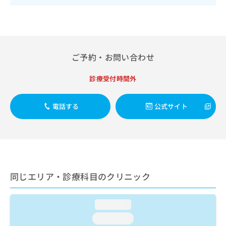
出
稿
クリ
資
稿
ニッ
の
料
クナ
の
お
の
ビサ
お
問
ご
イト
問
い
請
への
い
合
お問
ご予約・お問い合わせ
求
合
合せ
わ
は
フォ
わ
せ
こ
診療受付時間外
ーム
せ
は
ち
とな
は
こ
ら
りま
こ
ち
電話する
公式サイト
す。
ち
ら
クリ
無
ら
ニッ
料
クの
資
情
予
料
報
約・
の
症状
拡
のご
ご
充
同じエリア・診療科目のクリニック
相談
請
の
など
求
お
はで
は
申
きま
loading...
こ
せん
し
loading...
ので
ち
込