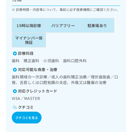
ッ
は
ク
診療時間・内容等について、事前に必ず医療機関にご確認ください。
こ
ナ
ち
ビ
ら
19時以降診療
バリアフリー
駐車場あり
に
関
広
マイナンバー保
す
広
告
険証
る
告
代
お
出
診療科目
理
問
稿
歯科 矯正歯科 小児歯科 歯科口腔外科
店
い
の
合
の
お
対応可能な疾患・治療
わ
方
問
歯科領域の一次診療／成人の歯科矯正治療／埋伏歯抜歯／口
せ
い
は
唇、舌若しくは口腔粘膜の炎症、外傷又は腫瘍の治療
は
合
こ
対応クレジットカード
こ
わ
ち
ち
せ
VISA／MASTER
ら
ら
は
クチコミ
こ
こち
ち
広
クチコミを見る
らは
広
ら
告
マイ
告
出
ナビ