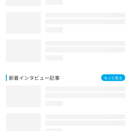
loading...
loading...
loading...
新着インタビュー記事
もっと見る
loading...