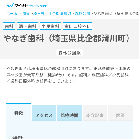
一
般
ホーム
関東
埼玉県
比企郡滑川町
森林公園
やなぎ歯科（埼玉県比企郡
ユ
歯科
矯正歯科
小児歯科
歯科口腔外科
ー
ザ
やなぎ歯科（埼玉県比企郡滑川町）
ー
の
森林公園駅
方
は
こ
やなぎ歯科は埼玉県比企郡滑川町にあります。東武鉄道東上本線の
森林公園が最寄り駅（徒歩6分）です。歯科／矯正歯科／小児歯科
ち
／歯科口腔外科の診察をしています。
ら
医
マ
療
イ
関
ナ
特徴
アクセス
診療時間
紹介記事
医師
係
ビ
者
ク
の
リ
方
ニ
特徴