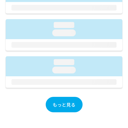
ご了
ら
み
承く
は
ださ
こ
無
い。
ち
料
loading...
ら
情
報
loading...
拡
掲
充
載
の
情
お
報
申
の
loading...
し
修
loading...
込
正
み
は
は
こ
こ
ち
ち
ら
ら
もっと見る
そ
の
他
の