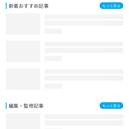
お
新着おすすめ記事
もっと見る
問
い
合
わ
loading...
せ
は
こ
ち
ら
loading...
loading...
編集・監修記事
もっと見る