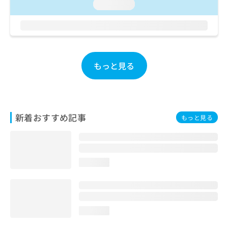
ご了
ら
loading...
み
承く
は
ださ
こ
無
い。
ち
料
ら
情
報
もっと見る
拡
掲
充
載
の
情
お
報
申
の
新着おすすめ記事
もっと見る
し
修
込
正
み
は
は
こ
こ
ち
loading...
ち
ら
ら
そ
の
loading...
他
の