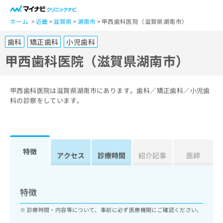
一
般
ホーム
近畿
滋賀県
湖南市
甲西歯科医院（滋賀県湖南市）
ユ
歯科
矯正歯科
小児歯科
ー
ザ
甲西歯科医院（滋賀県湖南市）
ー
の
方
甲西歯科医院は滋賀県湖南市にあります。歯科／矯正歯科／小児歯
は
科の診察をしています。
こ
ち
ら
特徴
医
アクセス
診療時間
紹介記事
医師
マ
療
イ
関
ナ
係
ビ
特徴
者
ク
の
リ
診療時間・内容等について、事前に必ず医療機関にご確認ください。
方
ニ