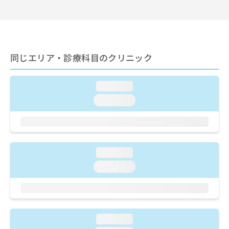
出
稿
クリ
資
稿
ニッ
の
料
クナ
の
お
の
ビサ
お
問
ご
イト
問
い
請
への
い
合
同じエリア・診療科目のクリニック
お問
求
合
合せ
わ
は
フォ
わ
せ
こ
ーム
せ
loading...
は
ち
とな
は
こ
ら
りま
loading...
こ
ち
す。
ち
ら
クリ
無
ら
ニッ
料
クの
資
情
予
料
報
約・
loading...
の
症状
拡
loading...
のご
ご
充
相談
請
の
など
求
お
はで
は
申
きま
こ
せん
し
loading...
ので
ち
込