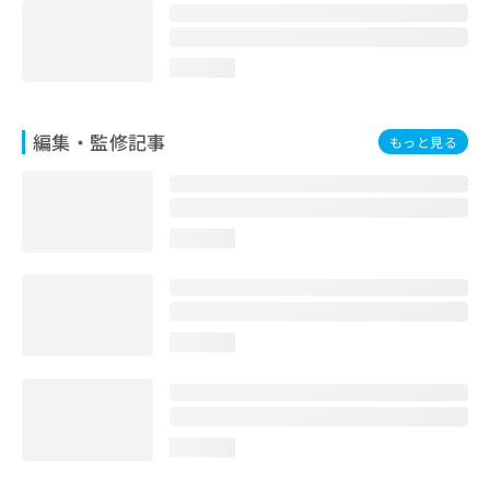
お
問
い
loading...
合
わ
せ
編集・監修記事
もっと見る
は
こ
ち
ら
loading...
loading...
loading...