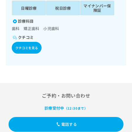
ッ
は
マイナンバー保
日曜診療
祝日診療
ク
こ
険証
ナ
ち
ビ
診療科目
ら
に
歯科 矯正歯科 小児歯科
関
広
クチコミ
す
広
告
る
告
クチコミを見る
代
お
出
理
問
稿
店
い
の
合
の
お
わ
方
問
せ
い
は
は
合
こ
こ
わ
ち
ご予約・お問い合わせ
ち
せ
ら
ら
は
診療受付中
（12:30まで）
こ
こち
ち
広
らは
広
ら
告
電話する
マイ
告
出
ナビ