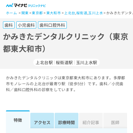
一
般
ホーム
関東
東京都
東大和市
上北台
,
桜街道
,
玉川上水
かみきたデンタ
ユ
歯科
小児歯科
歯科口腔外科
ー
ザ
かみきたデンタルクリニック（東京
ー
都東大和市）
の
方
は
上北台駅
桜街道駅
玉川上水駅
こ
ち
かみきたデンタルクリニックは東京都東大和市にあります。多摩都
ら
市モノレールの上北台が最寄り駅（徒歩5分）です。歯科／小児歯
科／歯科口腔外科の診察をしています。
医
マ
療
イ
関
ナ
係
ビ
者
ク
特徴
アクセス
診療時間
紹介記事
医師
の
リ
方
ニ