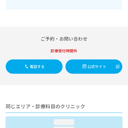
出
稿
クリ
資
稿
ニッ
の
料
クナ
の
お
の
ビサ
お
問
ご
イト
問
い
請
への
い
合
お問
求
合
合せ
わ
は
ご予約・お問い合わせ
フォ
わ
せ
こ
ーム
せ
は
ち
診療受付時間外
とな
は
こ
ら
りま
こ
ち
す。
ち
ら
クリ
電話する
公式サイト
無
ら
ニッ
料
クの
資
情
予
料
報
約・
の
症状
拡
のご
ご
充
相談
請
の
など
同じエリア・診療科目のクリニック
求
お
はで
は
申
きま
こ
せん
し
loading...
ので
ち
込