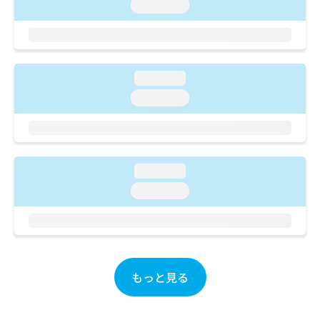
ご了
ら
loading...
み
承く
は
ださ
こ
無
い。
ち
料
ら
情
loading...
報
拡
掲
loading...
充
載
の
情
お
報
申
の
し
修
loading...
込
正
loading...
み
は
は
こ
こ
ち
ち
ら
ら
そ
もっと見る
の
他
の