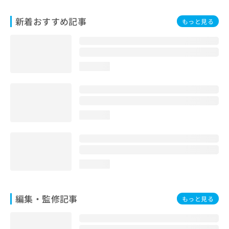
お
問
新着おすすめ記事
もっと見る
い
合
わ
せ
loading...
は
こ
ち
ら
loading...
loading...
編集・監修記事
もっと見る