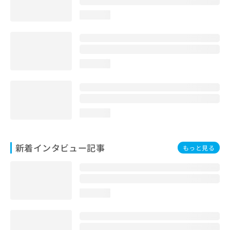
loading...
loading...
loading...
新着インタビュー記事
もっと見る
loading...