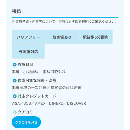
ッ
は
ク
こ
特徴
ナ
ち
ビ
診療時間・内容等について、事前に必ず医療機関にご確認ください。
ら
に
関
広
バリアフリー
駐車場あり
駅徒歩5分圏内
す
広
告
る
告
代
お
出
外国語対応
理
問
稿
店
い
の
診療科目
合
の
お
歯科 小児歯科 歯科口腔外科
わ
方
問
せ
い
は
対応可能な疾患・治療
は
合
こ
歯科領域の一次診療／障害者の歯科治療
こ
わ
ち
ち
対応クレジットカード
せ
ら
ら
は
VISA／JCB／AMEX／DINERS／DISCOVER
こ
クチコミ
こち
ち
広
らは
広
ら
告
クチコミを見る
マイ
告
出
ナビ