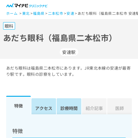
一
般
ホーム
東北
福島県
二本松市
安達
あだち眼科（福島県二本松市 安達
ユ
眼科
ー
ザ
あだち眼科（福島県二本松市）
ー
の
安達駅
方
は
こ
あだち眼科は福島県二本松市にあります。JR東北本線の安達が最寄
り駅です。眼科の診察をしています。
ち
ら
医
マ
療
イ
特徴
アクセス
診療時間
紹介記事
医師
関
ナ
係
ビ
者
ク
の
リ
特徴
方
ニ