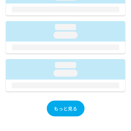
ご了
ら
み
承く
は
ださ
こ
無
い。
ち
料
ら
loading...
情
報
loading...
拡
掲
充
載
の
情
お
報
申
の
loading...
し
修
loading...
込
正
み
は
は
こ
こ
ち
ち
ら
ら
もっと見る
そ
の
他
の