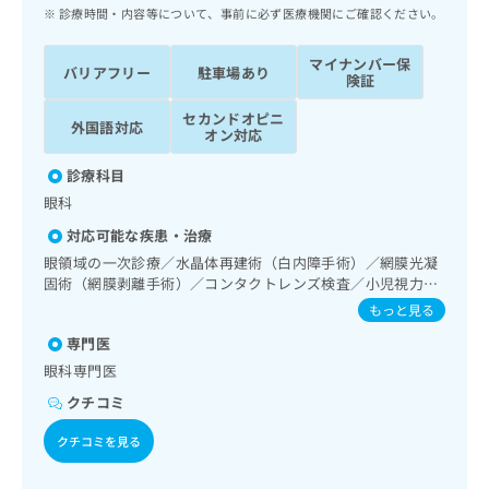
ッ
は
診療時間・内容等について、事前に必ず医療機関にご確認ください。
ク
こ
ナ
ち
マイナンバー保
バリアフリー
駐車場あり
ビ
険証
ら
に
セカンドオピニ
関
外国語対応
広
オン対応
す
広
告
る
告
診療科目
代
お
出
眼科
理
問
稿
店
い
の
対応可能な疾患・治療
合
の
お
眼領域の一次診療／水晶体再建術（白内障手術）／網膜光凝
わ
方
問
固術（網膜剥離手術）／コンタクトレンズ検査／小児視力障
せ
い
は
害診療
もっと見る
は
合
こ
こ
わ
専門医
ち
ち
せ
眼科専門医
ら
ら
は
クチコミ
こ
こち
ち
広
クチコミを見る
らは
広
ら
告
マイ
告
出
ナビ