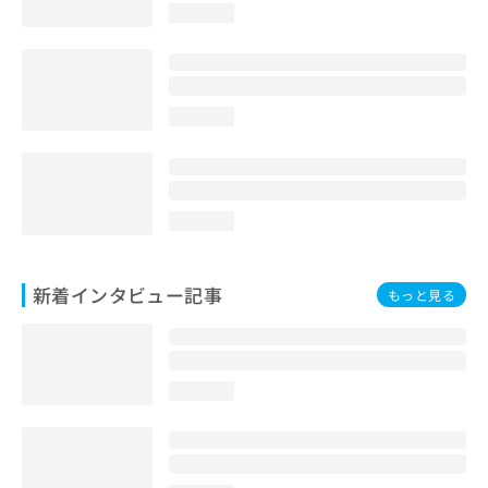
loading...
loading...
loading...
新着インタビュー記事
もっと見る
loading...