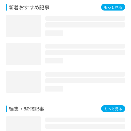
お
新着おすすめ記事
もっと見る
問
い
合
わ
せ
loading...
は
こ
ち
ら
loading...
loading...
編集・監修記事
もっと見る