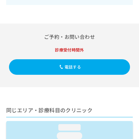
出
稿
クリ
資
稿
ニッ
の
料
クナ
の
お
の
ビサ
お
問
ご
イト
問
い
請
への
い
合
お問
求
ご予約・お問い合わせ
合
合せ
わ
は
フォ
わ
せ
こ
診療受付時間外
ーム
せ
は
ち
とな
は
こ
ら
りま
こ
ち
す。
電話する
ち
ら
クリ
無
ら
ニッ
料
クの
資
情
予
料
報
約・
の
症状
拡
のご
ご
充
相談
同じエリア・診療科目のクリニック
請
の
など
求
お
はで
は
申
きま
loading...
こ
せん
し
ので
ち
込
loading...