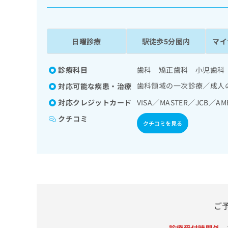
係
ク
者
リ
の
ニ
ッ
方
日曜診療
駅徒歩5分圏内
マイ
ク
は
ナ
こ
ビ
診療科目
歯科 矯正歯科 小児歯科
ち
に
歯科領域の一次診療／成人
対応可能な疾患・治療
関
ら
す
対応クレジットカード
VISA／MASTER／JCB／AM
る
クチコミ
お
クチコミを見る
広
広
問
告
告
い
出
代
合
稿
わ
理
の
せ
店
お
は
の
問
こ
い
方
ち
ご
合
ら
は
わ
こ