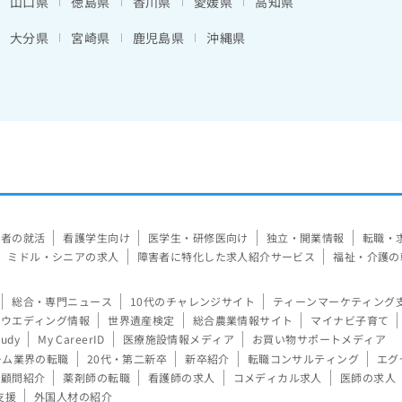
山口県
徳島県
香川県
愛媛県
高知県
大分県
宮崎県
鹿児島県
沖縄県
験者の就活
看護学生向け
医学生・研修医向け
独立・開業情報
転職・
ミドル・シニアの求人
障害者に特化した求人紹介サービス
福祉・介護の
総合・専門ニュース
10代のチャレンジサイト
ティーンマーケティング
ウエディング情報
世界遺産検定
総合農業情報サイト
マイナビ子育て
tudy
My CareerID
医療施設情報メディア
お買い物サポートメディア
ーム業界の転職
20代・第二新卒
新卒紹介
転職コンサルティング
エグ
顧問紹介
薬剤師の転職
看護師の求人
コメディカル求人
医師の求人
支援
外国人材の紹介