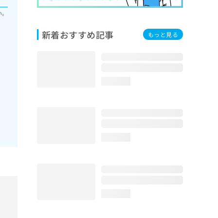
い。
新着おすすめ記事
もっと見る
loading...
loading...
loading...