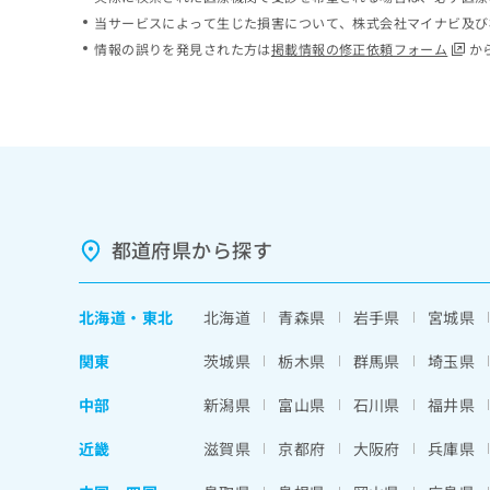
ち
み
当サービスによって生じた損害について、株式会社マイナビ及び
ら
は
情報の誤りを発見された方は
掲載情報の修正依頼フォーム
か
こ
ち
そ
ら
の
他
の
お
問
い
都道府県から探す
合
わ
せ
北海道
・
東北
北海道
青森県
岩手県
宮城県
は
こ
関東
茨城県
栃木県
群馬県
埼玉県
ち
ら
中部
新潟県
富山県
石川県
福井県
近畿
滋賀県
京都府
大阪府
兵庫県