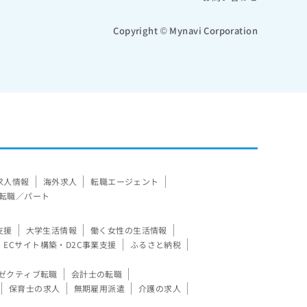
Copyright © Mynavi Corporation
求人情報
海外求人
転職エージェント
転職／パート
支援
大学生活情報
働く女性の生活情報
ECサイト構築・D2C事業支援
ふるさと納税
ゼクティブ転職
会計士の転職
保育士の求人
無期雇用派遣
介護の求人