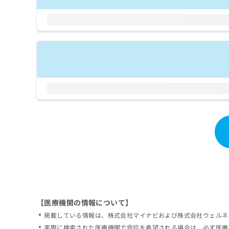
拡
資
きま
充
料
せん
の
ので
の
ご了
お
ご
承く
申
請
ださ
し
求
い。
込
は
み
こ
は
ち
こ
ら
ち
ら
無
料
掲
情
載
報
情
拡
報
充
の
の
修
お
【医療機関の情報について】
正
申
掲載している情報は、株式会社マイナビおよび株式会社ウェルネ
は
し
こ
実際に検索された医療機関で受診を希望される場合は、必ず医療
込