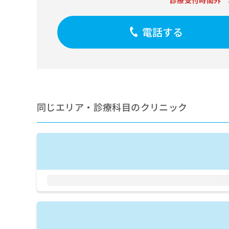
診療受付時間外
せ
こち
ち
らは
は
マイ
こ
ら
ナビ
電話する
ち
クリ
ら
ニッ
クナ
広
ビサ
広
資
イト
告
告
への
料
出
出
お問
の
稿
合せ
稿
ご
の
同じエリア・診療科目のクリニック
フォ
の
請
お
ーム
お
求
問
とな
問
りま
は
い
い
す。
こ
合
合
クリ
ち
わ
ニッ
わ
ら
せ
クの
せ
は
予
は
約・
こ
こ
無
症状
ち
ち
のご
料
ら
相談
ら
情
など
報
はで