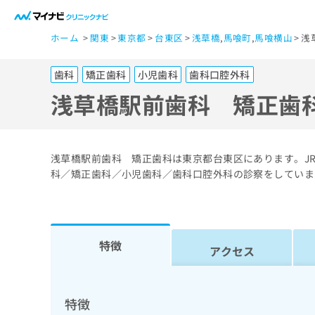
一
ホーム
関東
東京都
台東区
浅草橋
,
馬喰町
,
馬喰横山
浅
般
ユ
歯科
矯正歯科
小児歯科
歯科口腔外科
ー
ザ
浅草橋駅前歯科 矯正歯
ー
の
方
浅草橋駅前歯科 矯正歯科は東京都台東区にあります。JR
は
科／矯正歯科／小児歯科／歯科口腔外科の診察をしていま
こ
ち
ら
特徴
アクセス
医
マ
療
イ
ナ
関
特徴
ビ