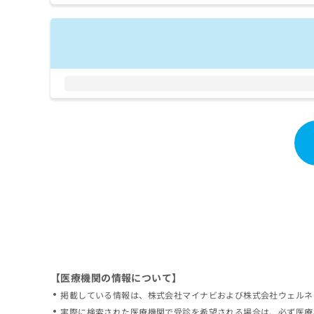
拡
資
きま
充
料
せん
の
ので
の
ご了
お
ご
承く
申
請
ださ
し
求
い。
込
は
み
こ
は
ち
こ
ら
ち
ら
無
料
掲
情
載
報
情
拡
報
充
の
の
修
お
【医療機関の情報について】
正
申
掲載している情報は、株式会社マイナビおよび株式会社ウェルネ
は
し
こ
実際に検索された医療機関で受診を希望される場合は、必ず医療
込