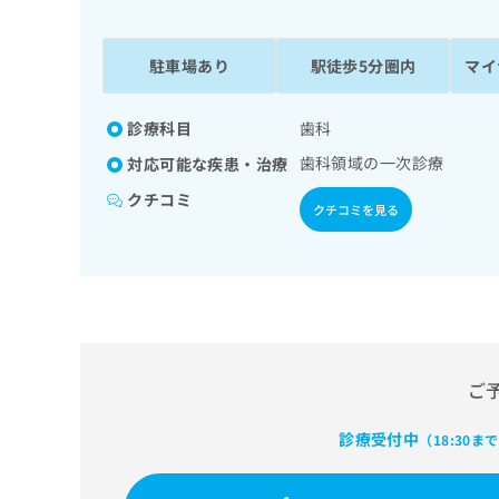
係
ク
者
リ
の
ニ
駐車場あり
駅徒歩5分圏内
マイ
ッ
方
ク
は
ナ
診療科目
歯科
こ
ビ
歯科領域の一次診療
対応可能な疾患・治療
ち
に
関
ら
クチコミ
クチコミを見る
す
る
お
広
広
問
告
告
い
出
代
合
稿
わ
理
の
せ
店
ご
お
は
の
問
こ
い
診療受付中
方
ち
（18:30ま
合
ら
は
わ
こ