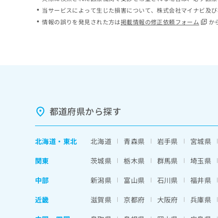
ち
み
当サービスによって生じた損害について、株式会社マイナビ及び
ら
は
情報の誤りを発見された方は
掲載情報の修正依頼フォーム
か
こ
ち
そ
ら
の
他
の
お
問
い
都道府県から探す
合
わ
せ
北海道
・
東北
北海道
青森県
岩手県
宮城県
は
こ
関東
茨城県
栃木県
群馬県
埼玉県
ち
ら
中部
新潟県
富山県
石川県
福井県
近畿
滋賀県
京都府
大阪府
兵庫県