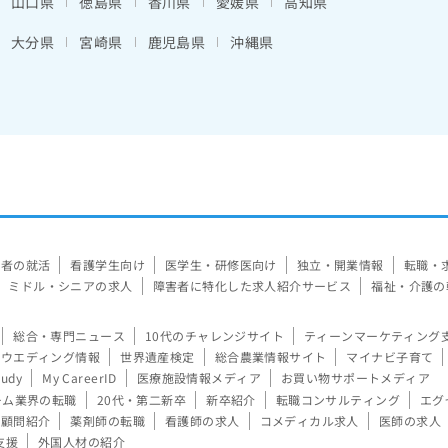
山口県
徳島県
香川県
愛媛県
高知県
大分県
宮崎県
鹿児島県
沖縄県
験者の就活
看護学生向け
医学生・研修医向け
独立・開業情報
転職・
ミドル・シニアの求人
障害者に特化した求人紹介サービス
福祉・介護の
総合・専門ニュース
10代のチャレンジサイト
ティーンマーケティング
ウエディング情報
世界遺産検定
総合農業情報サイト
マイナビ子育て
tudy
My CareerID
医療施設情報メディア
お買い物サポートメディア
ーム業界の転職
20代・第二新卒
新卒紹介
転職コンサルティング
エグ
顧問紹介
薬剤師の転職
看護師の求人
コメディカル求人
医師の求人
支援
外国人材の紹介