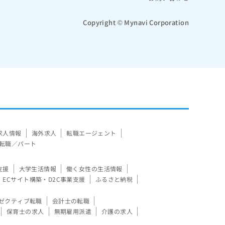
Copyright © Mynavi Corporation
求人情報
海外求人
転職エージェント
転職／パート
支援
大学生活情報
働く女性の生活情報
ECサイト構築・D2C事業支援
ふるさと納税
ゼクティブ転職
会計士の転職
保育士の求人
無期雇用派遣
介護の求人