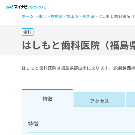
一
ホーム
東北
福島県
郡山市
喜久田
はしもと歯科医院（
般
ユ
歯科
ー
ザ
はしもと歯科医院（福島
ー
の
方
はしもと歯科医院は福島県郡山市にあります。JR磐越西
は
こ
ち
ら
特徴
アクセス
医
マ
療
イ
特徴
ナ
関
ビ