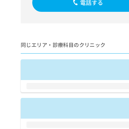
電話する
せ
こち
ち
らは
は
マイ
こ
ら
ナビ
ち
クリ
ら
ニッ
クナ
広
ビサ
広
資
イト
告
同じエリア・診療科目のクリニック
告
への
料
出
出
お問
の
稿
合せ
稿
ご
の
フォ
の
請
お
ーム
お
求
問
とな
問
りま
は
い
い
す。
こ
合
合
クリ
ち
わ
ニッ
わ
ら
せ
クの
せ
は
予
は
約・
こ
こ
無
症状
ち
ち
のご
料
ら
相談
ら
情
など
報
はで