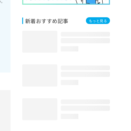
い。
新着おすすめ記事
もっと見る
loading...
loading...
loading...