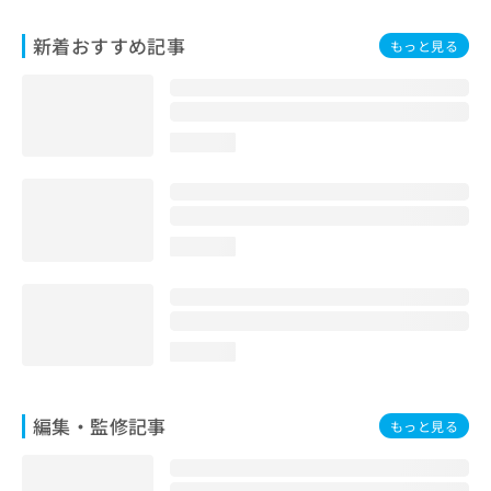
お
問
新着おすすめ記事
もっと見る
い
合
わ
せ
loading...
は
こ
ち
ら
loading...
loading...
編集・監修記事
もっと見る