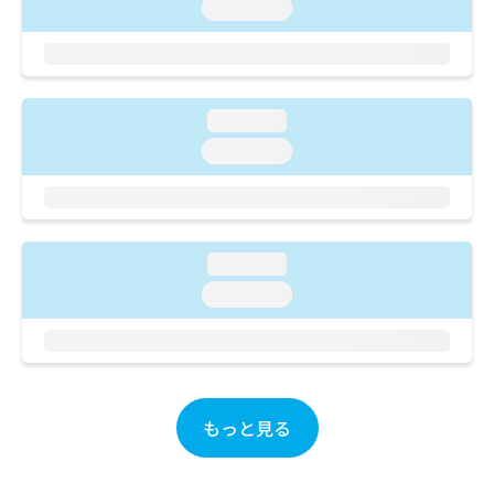
ご了
ら
loading...
み
承く
は
ださ
こ
無
い。
ち
料
ら
情
loading...
報
拡
掲
loading...
充
載
の
情
お
報
申
の
し
修
loading...
込
正
loading...
み
は
は
こ
こ
ち
ち
ら
ら
そ
もっと見る
の
他
の