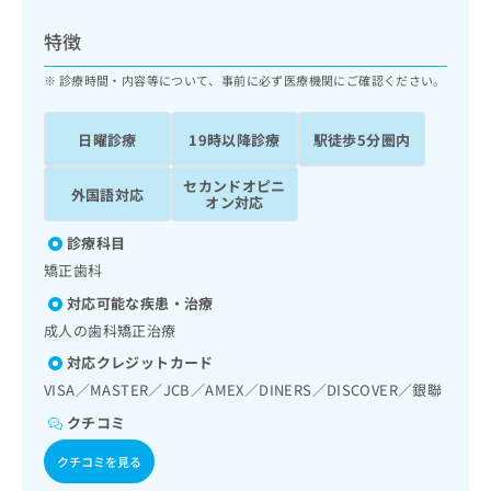
ッ
は
ク
こ
特徴
ナ
ち
ビ
診療時間・内容等について、事前に必ず医療機関にご確認ください。
ら
に
関
広
日曜診療
19時以降診療
駅徒歩5分圏内
す
広
告
る
告
代
セカンドオピニ
お
出
外国語対応
オン対応
理
問
稿
店
い
の
診療科目
合
の
お
矯正歯科
わ
方
問
せ
い
は
対応可能な疾患・治療
は
合
こ
成人の歯科矯正治療
こ
わ
ち
ち
対応クレジットカード
せ
ら
ら
は
VISA／MASTER／JCB／AMEX／DINERS／DISCOVER／銀聯
こ
クチコミ
こち
ち
広
らは
広
ら
告
クチコミを見る
マイ
告
出
ナビ