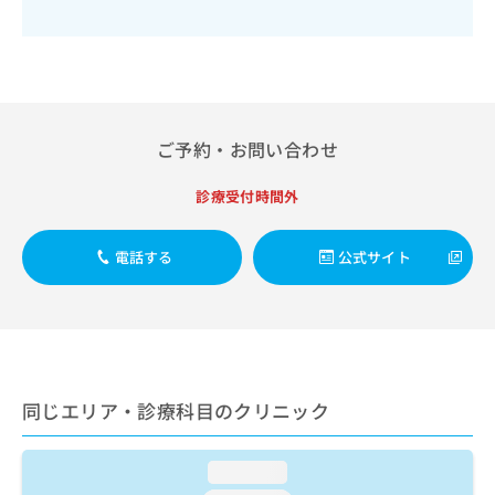
出
稿
クリ
資
稿
ニッ
の
料
クナ
の
お
の
ビサ
お
問
ご
イト
問
い
請
への
い
合
お問
求
合
合せ
わ
は
ご予約・お問い合わせ
フォ
わ
せ
こ
ーム
せ
は
ち
診療受付時間外
とな
は
こ
ら
りま
こ
ち
す。
ち
ら
クリ
電話する
公式サイト
無
ら
ニッ
料
クの
資
情
予
料
報
約・
の
症状
拡
のご
ご
充
相談
請
の
など
同じエリア・診療科目のクリニック
求
お
はで
は
申
きま
こ
せん
し
loading...
ので
ち
込