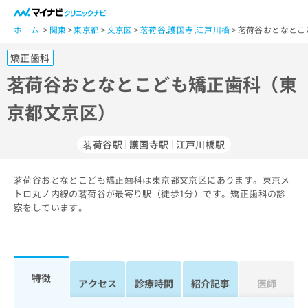
一
般
ホーム
関東
東京都
文京区
茗荷谷
,
護国寺
,
江戸川橋
茗荷谷おとなとこ
ユ
矯正歯科
ー
ザ
茗荷谷おとなとこども矯正歯科（東
ー
京都文京区）
の
方
は
茗荷谷駅
護国寺駅
江戸川橋駅
こ
ち
茗荷谷おとなとこども矯正歯科は東京都文京区にあります。東京メ
ら
トロ丸ノ内線の茗荷谷が最寄り駅（徒歩1分）です。矯正歯科の診
察をしています。
医
マ
療
イ
関
ナ
係
ビ
者
ク
特徴
アクセス
診療時間
紹介記事
医師
の
リ
方
ニ