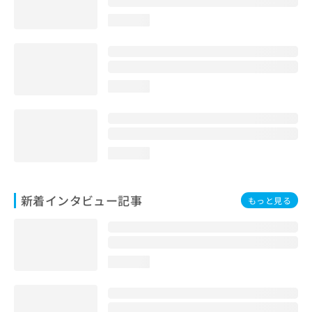
loading...
loading...
loading...
新着インタビュー記事
もっと見る
loading...