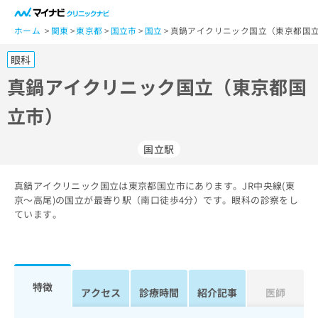
一
般
ホーム
関東
東京都
国立市
国立
真鍋アイクリニック国立（東京都国立
ユ
眼科
ー
ザ
真鍋アイクリニック国立（東京都国
ー
立市）
の
方
は
国立駅
こ
ち
真鍋アイクリニック国立は東京都国立市にあります。JR中央線(東
ら
京～高尾)の国立が最寄り駅（南口徒歩4分）です。眼科の診察をし
ています。
医
マ
療
イ
関
ナ
係
ビ
者
ク
特徴
アクセス
診療時間
紹介記事
医師
の
リ
方
ニ