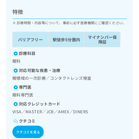
ッ
は
ク
こ
特徴
ナ
ち
ビ
診療時間・内容等について、事前に必ず医療機関にご確認ください。
ら
に
関
マイナンバー保
広
バリアフリー
駅徒歩5分圏内
す
広
険証
告
る
告
代
お
診療科目
出
理
問
稿
眼科
店
い
の
対応可能な疾患・治療
合
の
お
わ
眼領域の一次診療／コンタクトレンズ検査
方
問
せ
い
は
専門医
は
合
こ
眼科専門医
こ
わ
ち
ち
せ
対応クレジットカード
ら
ら
は
VISA／MASTER／JCB／AMEX／DINERS
こ
こち
クチコミ
ち
広
らは
広
ら
告
マイ
クチコミを見る
告
出
ナビ