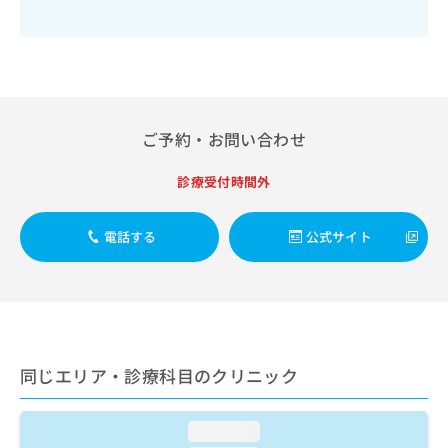
出
稿
クリ
資
稿
ニッ
の
料
クナ
の
お
の
ビサ
お
問
ご
イト
問
い
請
への
い
合
お問
求
合
合せ
わ
は
ご予約・お問い合わせ
フォ
わ
せ
こ
ーム
せ
は
ち
とな
診療受付時間外
は
こ
ら
りま
こ
ち
す。
ち
ら
クリ
電話する
公式サイト
無
ら
ニッ
料
クの
資
情
予
料
報
約・
の
症状
拡
のご
ご
充
相談
請
の
など
同じエリア・診療科目のクリニック
求
お
はで
は
申
きま
こ
せん
し
loading...
ので
ち
込