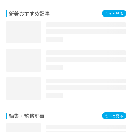
お
問
新着おすすめ記事
もっと見る
い
合
わ
せ
は
loading...
こ
ち
ら
loading...
loading...
編集・監修記事
もっと見る