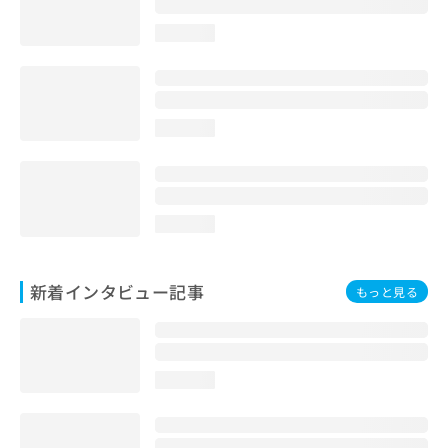
loading...
loading...
loading...
新着インタビュー記事
もっと見る
loading...