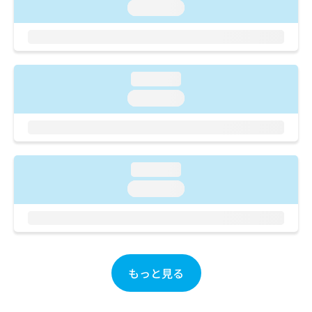
ご了
ら
み
loading...
承く
は
ださ
こ
無
い。
ち
料
ら
情
報
loading...
拡
掲
loading...
充
載
の
情
お
報
申
の
し
修
loading...
込
正
loading...
み
は
は
こ
こ
ち
ち
ら
ら
そ
もっと見る
の
他
の