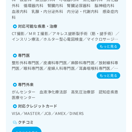
出
稿
クリ
資
外科 循環器内科 腎臓内科 腎臓泌尿器科 脳神経内科
稿
ニッ
の
料
血液内科 乳腺・内分泌外科 内分泌・代謝内科 感染症内
クナ
の
お
の
科
ビサ
お
問
ご
イト
問
い
対応可能な疾患・治療
請
への
い
合
お問
求
CT撮影／ＭＲＩ撮影／アキレス腱断裂手術（筋・腱手術）／
合
合せ
わ
は
インスリン療法／ホルター型心電図検査／マイクロサージェ
フォ
わ
せ
こ
リーによる遊離組織移植／マンモグラフィー検査（乳房撮
もっと見る
ーム
せ
は
影）／リンパ節生検／リンパ組織悪性腫瘍化学療法／上部消
ち
とな
は
専門医
こ
化管内視鏡検査／骨悪性腫瘍手術／骨折観血的手術／骨髄生
ら
りま
こ
ち
検／ペースメーカー管理／心的外傷後ストレス障害（PTS
す。
整形外科専門医／皮膚科専門医／麻酔科専門医／放射線科専
ち
D）／思春期のうつ病又は躁うつ病／睡眠障害／神経症性障
ら
クリ
門医／眼科専門医／産婦人科専門医／耳鼻咽喉科専門医／泌
無
ら
ニッ
害（強迫性障害、不安障害、パニック障害等）／精神療法／
尿器科専門医／形成外科専門医／病理専門医／総合内科専門
もっと見る
料
クの
精神科・神経科領域の一次診療／上部消化管内視鏡的切除術
医／外科専門医／糖尿病専門医／肝臓専門医／感染症専門医
資
情
予
／臨床心理・神経心理検査／乳幼児の育児相談／呼吸器リハ
専門外来
／救急科専門医／血液専門医／循環器専門医／呼吸器専門医
料
報
約・
ビリテーション／喉頭ファイバースコピー／小児アレルギー
／消化器病専門医／腎臓専門医／小児科専門医／内分泌代謝
がんセンター 血液浄化療法部 高気圧治療部 認知症疾患
の
症状
拡
疾患／小児自己免疫疾患／下肢静脈瘤手術／水晶体再建術
科専門医／消化器外科専門医／細胞診専門医／透析専門医／
医療センター
のご
ご
充
（白内障手術）／眼領域の一次診療／網膜光凝固術（網膜剥
脳神経外科専門医／リハビリテーション科専門医／心臓血管
相談
請
の
対応クレジットカード
離手術）／耳鼻咽喉領域の一次診療／補聴器適合検査／認知
外科専門医／呼吸器外科専門医／消化器内視鏡専門医／神経
など
求
お
症／麻酔科標榜医による麻酔（麻酔管理）／在宅持続陽圧呼
はで
内科専門医／リウマチ専門医／気管支鏡専門医／口腔外科専
VISA／MASTER／JCB／AMEX／DINERS
は
申
吸療法（睡眠時無呼吸症候群治療）／血液透析／口唇、舌若
きま
門医
こ
クチコミ
せん
し
しくは口腔粘膜の炎症、外傷又は腫瘍の治療／下部消化管内
ので
ち
視鏡検査／埋伏歯抜歯／歯科領域の一次診療／顎関節症治療
込