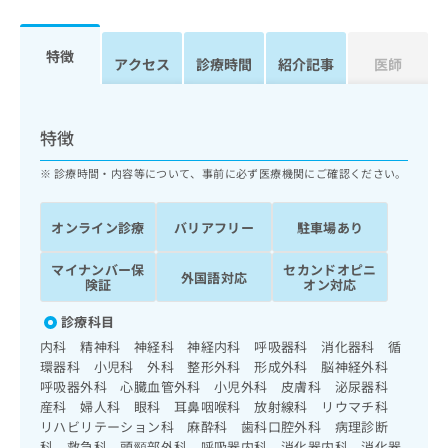
ッ
は
ク
こ
ナ
特徴
ち
アクセス
診療時間
紹介記事
医師
ビ
ら
に
関
広
す
広
特徴
告
る
告
代
お
出
診療時間・内容等について、事前に必ず医療機関にご確認ください。
理
問
稿
店
い
の
オンライン診療
バリアフリー
駐車場あり
合
の
お
わ
方
問
マイナンバー保
セカンドオピニ
せ
い
は
外国語対応
険証
オン対応
は
合
こ
こ
わ
ち
診療科目
ち
せ
ら
内科 精神科 神経科 神経内科 呼吸器科 消化器科 循
ら
は
環器科 小児科 外科 整形外科 形成外科 脳神経外科
こ
呼吸器外科 心臓血管外科 小児外科 皮膚科 泌尿器科
こち
ち
広
らは
産科 婦人科 眼科 耳鼻咽喉科 放射線科 リウマチ科
広
ら
告
マイ
リハビリテーション科 麻酔科 歯科口腔外科 病理診断
告
出
ナビ
科 救急科 頭頸部外科 呼吸器内科 消化器内科 消化器