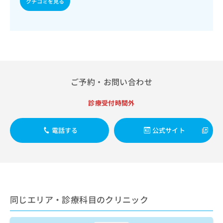
ご了
クチコミを見る
ら
／アトピー性皮膚炎の治療／がんに伴う精神症状のケア／中
み
承く
等症の熱傷の入院治療／凍結療法／唇顎口蓋裂治療／摂食機
は
ださ
能障害の治療／下部消化管内視鏡的切除術／皮膚悪性腫瘍手
こ
無
い。
術／小児視力障害診療／硝子体手術／緑内障手術／ペースメ
ち
料
ーカー移植術／冠動脈バイパス術／乳腺悪性腫瘍化学療法／
ら
情
大動脈瘤手術／子宮悪性腫瘍手術／子宮筋腫摘出術／弁膜症
報
手術／心臓カテーテル法による諸検査（終日対応することが
拡
掲
できるものに限る）／心臓カテーテル法による諸検査（終日
充
載
対応以外）／椎間板ヘルニアに対する内視鏡下椎間板摘出術
ご予約・お問い合わせ
の
情
／病理迅速検査／乳腺悪性腫瘍手術／終夜睡眠ポリグラフィ
お
報
ー／経皮的冠動脈ステント留置術／経皮的冠動脈形成術（Ｐ
診療受付時間外
申
の
ＴＣＡ）／経皮的冠動脈血栓吸引術／脳動脈瘤根治術（被包
し
修
術、クリッピング）（終日対応することができるものに限
込
る）／膀胱悪性腫瘍化学療法／遠隔画像診断／乳腺領域の一
正
電話する
公式サイト
み
次診療／開心術／頭蓋内血腫除去術（終日対応することがで
は
は
きるものに限る）／顔面外傷の治療／食道悪性腫瘍放射線療
こ
法／前立腺悪性腫瘍手術／腎悪性腫瘍化学療法／腎悪性腫瘍
こ
ち
手術／腎生検／人工肛門の管理／膀胱悪性腫瘍手術／光線療
ち
ら
法（紫外線・赤外線・ＰＵＶＡ）／アルコール依存症／摂食
ら
障害（拒食症･過食症）／発達障害（自閉症、学習障害等）
そ
／薬物依存症／小児神経疾患／人工股関節置換術（関節手
同じエリア・診療科目のクリニック
の
術）／小児聴力障害診療／婦人科領域の一次診療／経皮的選
他
択的脳血栓・塞栓溶解術（終日対応以外）／顎変形症治療／
の
顎骨骨折治療／脊髄腫瘍摘出術／更年期障害治療／人工膝関