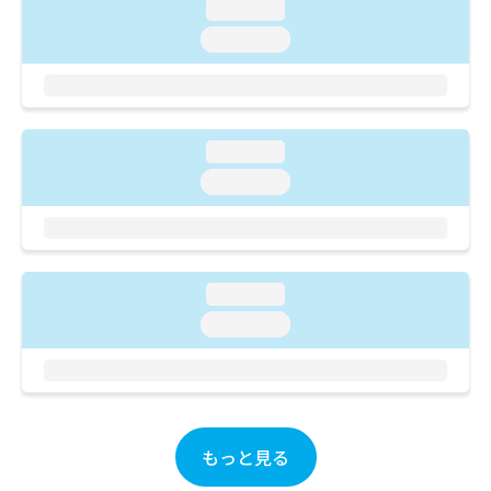
loading...
お
節置換術（関節手術）／正常分娩／産科領域の一次診療／緊
問
急帝王切開術／選択帝王切開術／乳腺悪性腫瘍放射線療法／
loading...
い
体外照射／卵巣悪性腫瘍化学療法／卵巣悪性腫瘍手術／卵巣
悪性腫瘍放射線療法／全身麻酔／子宮悪性腫瘍化学療法／子
合
宮悪性腫瘍放射線療法／緩和的放射線療法／腹腔鏡下子宮筋
わ
腫摘出術／膵悪性腫瘍放射線療法／卵管形成手術／エイズ診
せ
療／小児内分泌疾患／内分泌･代謝･栄養領域の一次診療／小
は
loading...
児呼吸器疾患／小児糖尿病／小児腎疾患／心身医学療法／腹
こ
loading...
膜透析（CAPD）／ハイリスク妊産婦共同管理／ハイリスク
ち
妊産婦連携指導／乳腺炎重症化予防ケア・指導／小児外科手
ら
術／内分泌機能検査／小児食物アレルギー負荷検査／精神分
析療法／副鼻腔炎手術／小児の脳炎又は髄膜炎／小児の腸重
積／体外衝撃波腎・尿路結石破砕術／喉頭悪性腫瘍手術／小
児先天性代謝疾患／小児脳外科手術／内視鏡下副鼻腔炎手術
loading...
／小児血液疾患／悪性脳腫瘍化学療法／悪性脳腫瘍放射線療
loading...
法／皮膚悪性腫瘍化学療法／舌悪性腫瘍手術／鼓室形成手術
／内視鏡的胆道ドレナージ／唇顎口蓋裂の歯科矯正治療／顎
変形症の歯科矯正治療／てんかん手術を含む機能的脳神経手
術／リンパ組織悪性腫瘍放射線療法／前立腺悪性腫瘍放射線
療法／前立腺悪性腫瘍化学療法／咽頭悪性腫瘍化学療法／咽
頭悪性腫瘍手術／咽頭悪性腫瘍放射線療法／唇顎口蓋裂手術
もっと見る
／喉頭悪性腫瘍化学療法／喉頭悪性腫瘍放射線療法／小児悪
性腫瘍／白血病放射線療法／医療用麻薬によるがん疼痛治療