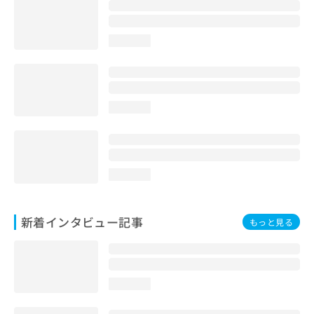
尿器系領域の一次診療／腹腔鏡下大腸悪性腫瘍手術／腹腔鏡
下胃悪性腫瘍手術／腹腔鏡下胆石症手術／膀胱鏡検査／膵悪
性腫瘍化学療法／膵悪性腫瘍手術／良性腫瘍又は母斑その他
loading...
の切除・縫合手術／虫垂切除術（ただし、乳幼児に係るもの
を除く）／血液・免疫系領域の一次診療／血液凝固異常の診
断及び治療／血管細胞核酸増幅同定検査／軟部悪性腫瘍手術
／運動器リハビリテーション／開腹による胆石症手術／関節
鏡検査／食道悪性腫瘍化学療法／食道悪性腫瘍手術
loading...
loading...
新着インタビュー記事
もっと見る
loading...