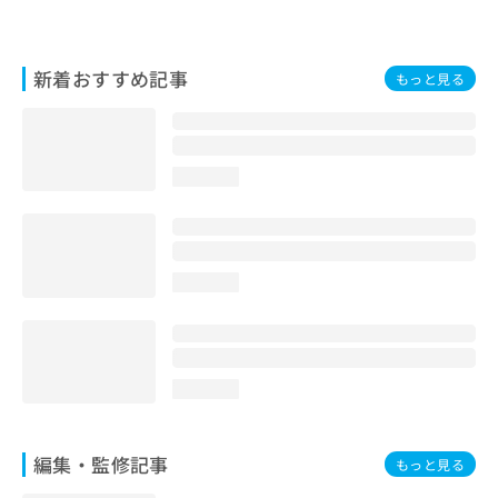
／舌悪性腫瘍化学療法／舌悪性腫瘍放射線療法／生体腎移植
／電気味覚検査／呼吸器領域の一次診療／密封小線源照射／
臍帯血移植／骨髄移植／軟部悪性腫瘍化学療法／骨悪性腫瘍
化学療法／術中照射／在宅酸素療法／障害者の歯科治療／外
新着おすすめ記事
もっと見る
来における化学療法／大腸悪性腫瘍化学療法／大腸悪性腫瘍
手術／小児整形外科手術／小児領域の一次診療／尿失禁の治
療／循環器系領域の一次診療／手の外科手術／抗血栓療法／
椎間板摘出術／気管支ファイバースコピー／消化器系領域の
一次診療／画像診断管理（専ら画像診断を担当する医師によ
loading...
る読影）／病理診断（専ら病理診断を担当する医師による診
断）／白血病化学療法／皮膚･形成外科領域の一次診療／皮
膚生検／真菌検査（顕微鏡検査）／硬膜外ブロックにおける
麻酔剤の持続注入／硬膜外麻酔／神経･脳血管領域の一次診
療／神経ブロック／筋・骨格系及び外傷領域の一次診療／糖
loading...
尿病による合併症に対する継続的な管理及び指導／糖尿病患
者教育（食事療法、運動療法、自己血糖測定）／純音聴力検
査／経皮経肝的胆道ドレナージ／義肢装具の作成及び評価／
肝･胆道・膵臓領域の一次診療／肝悪性腫瘍化学療法／肝悪
性腫瘍手術／肺悪性腫瘍化学療法／肺悪性腫瘍摘出術／胃悪
loading...
性腫瘍化学療法／胃悪性腫瘍手術／胆道悪性腫瘍化学療法／
胆道悪性腫瘍手術／胸腔鏡下肺悪性腫瘍摘出術／脊椎手術／
脊椎麻酔／脳動脈瘤根治術（被包術、クリッピング）（終日
編集・監修記事
もっと見る
対応以外）／脳動静脈奇形摘出術／脳波検査／脳腫瘍摘出術
／脳血管内手術／脳血管疾患等リハビリテーション／腎･泌