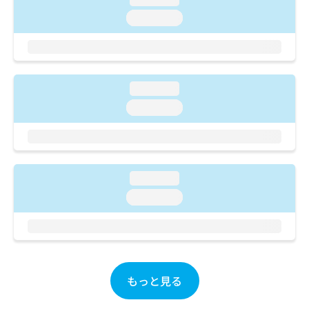
ご了
ら
み
承く
loading...
は
ださ
こ
無
い。
ち
料
ら
情
報
loading...
拡
掲
充
載
loading...
の
情
お
報
申
の
し
修
込
正
loading...
み
は
loading...
は
こ
こ
ち
ち
ら
ら
そ
の
もっと見る
他
の