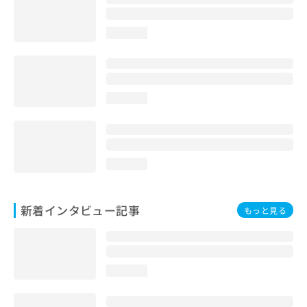
loading...
loading...
loading...
新着インタビュー記事
もっと見る
loading...