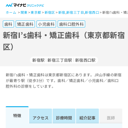
一
般
ホーム
関東
東京都
新宿区
新宿
,
新宿三丁目
,
新宿西口
新宿I’s歯科・
ユ
歯科
矯正歯科
小児歯科
歯科口腔外科
ー
ザ
新宿I’s歯科・矯正歯科（東京都新宿
ー
区）
の
方
は
新宿駅
新宿三丁目駅
新宿西口駅
こ
ち
新宿I’s歯科・矯正歯科は東京都新宿区にあります。JR山手線の新宿
ら
が最寄り駅（徒歩3分）です。歯科／矯正歯科／小児歯科／歯科口
腔外科の診察をしています。
医
マ
療
イ
関
ナ
係
ビ
者
ク
特徴
アクセス
診療時間
紹介記事
医師
の
リ
方
ニ