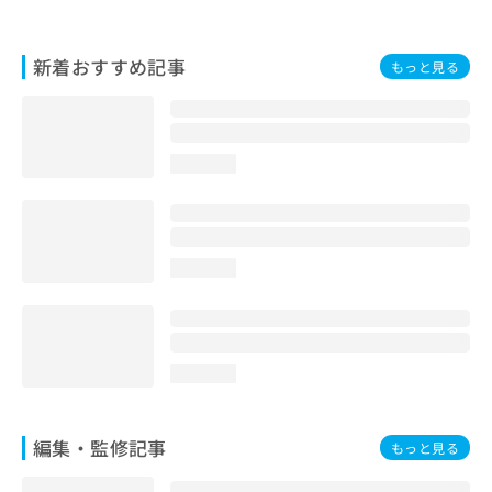
お
問
い
新着おすすめ記事
もっと見る
合
わ
せ
は
loading...
こ
ち
ら
loading...
loading...
編集・監修記事
もっと見る