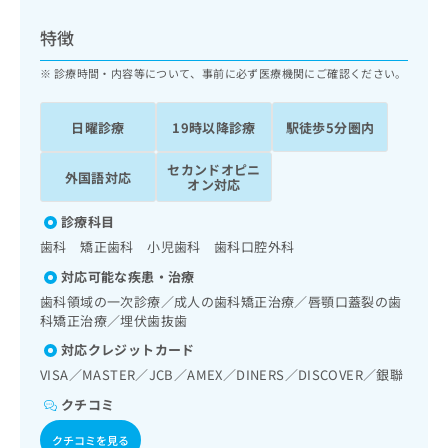
ッ
は
ク
こ
特徴
ナ
ち
ビ
診療時間・内容等について、事前に必ず医療機関にご確認ください。
ら
に
関
広
日曜診療
19時以降診療
駅徒歩5分圏内
す
広
告
る
告
代
セカンドオピニ
お
出
外国語対応
オン対応
理
問
稿
店
い
の
診療科目
合
の
お
歯科 矯正歯科 小児歯科 歯科口腔外科
わ
方
問
せ
い
は
対応可能な疾患・治療
は
合
こ
歯科領域の一次診療／成人の歯科矯正治療／唇顎口蓋裂の歯
こ
わ
ち
科矯正治療／埋伏歯抜歯
ち
せ
ら
対応クレジットカード
ら
は
こ
VISA／MASTER／JCB／AMEX／DINERS／DISCOVER／銀聯
こち
ち
広
クチコミ
らは
広
ら
告
マイ
告
出
ナビ
クチコミを見る