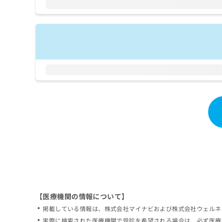
拡
資
きま
充
料
せん
の
ので
の
ご了
お
ご
承く
申
請
ださ
し
求
い。
込
は
み
こ
は
ち
こ
ら
ち
ら
無
料
掲
情
載
報
情
拡
報
充
の
の
修
お
【医療機関の情報について】
正
申
掲載している情報は、株式会社マイナビおよび株式会社ウェルネ
は
し
こ
実際に検索された医療機関で受診を希望される場合は、必ず医療
込