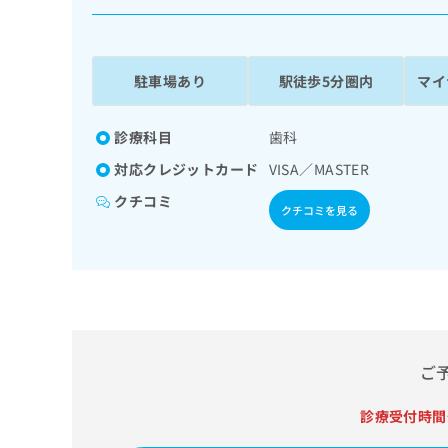
係
ク
者
リ
の
ニ
ッ
方
駐車場あり
駅徒歩5分圏内
マイ
ク
は
ナ
こ
ビ
診療科目
歯科
ち
に
対応クレジットカード
VISA／MASTER
関
ら
す
クチコミ
クチコミを見る
る
お
広
広
問
告
告
い
出
代
合
稿
わ
理
の
せ
店
お
は
の
ご
問
こ
い
方
ち
合
ら
診療受付時間
は
わ
こ