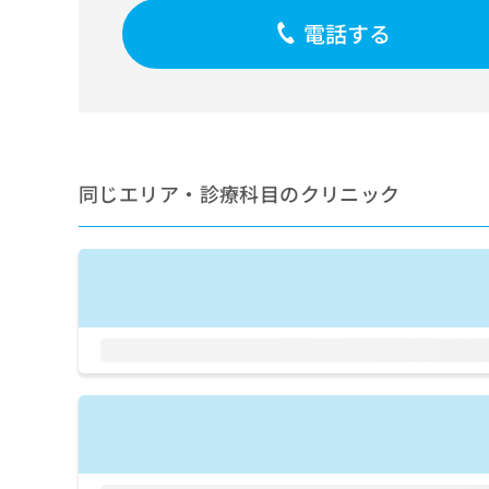
せ
こち
ち
らは
は
電話する
マイ
こ
ら
ナビ
ち
クリ
ら
ニッ
クナ
広
ビサ
広
資
イト
告
告
への
料
出
出
同じエリア・診療科目のクリニック
お問
の
稿
合せ
稿
ご
の
フォ
の
請
お
ーム
お
求
問
とな
問
りま
は
い
い
す。
こ
合
合
クリ
ち
わ
ニッ
わ
ら
せ
クの
せ
は
予
は
約・
こ
こ
無
症状
ち
ち
のご
料
ら
相談
ら
情
など
報
はで