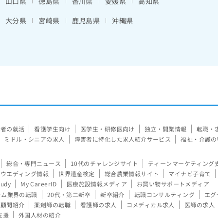
山口県
徳島県
香川県
愛媛県
高知県
大分県
宮崎県
鹿児島県
沖縄県
験者の就活
看護学生向け
医学生・研修医向け
独立・開業情報
転職・
ミドル・シニアの求人
障害者に特化した求人紹介サービス
福祉・介護の
総合・専門ニュース
10代のチャレンジサイト
ティーンマーケティング
ウエディング情報
世界遺産検定
総合農業情報サイト
マイナビ子育て
tudy
My CareerID
医療施設情報メディア
お買い物サポートメディア
ーム業界の転職
20代・第二新卒
新卒紹介
転職コンサルティング
エグ
顧問紹介
薬剤師の転職
看護師の求人
コメディカル求人
医師の求人
支援
外国人材の紹介