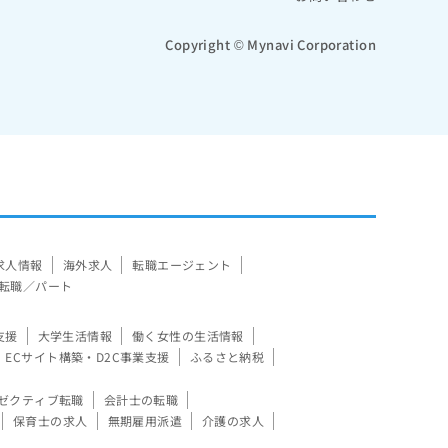
Copyright © Mynavi Corporation
求人情報
海外求人
転職エージェント
転職／パート
支援
大学生活情報
働く女性の生活情報
ECサイト構築・D2C事業支援
ふるさと納税
ゼクティブ転職
会計士の転職
保育士の求人
無期雇用派遣
介護の求人