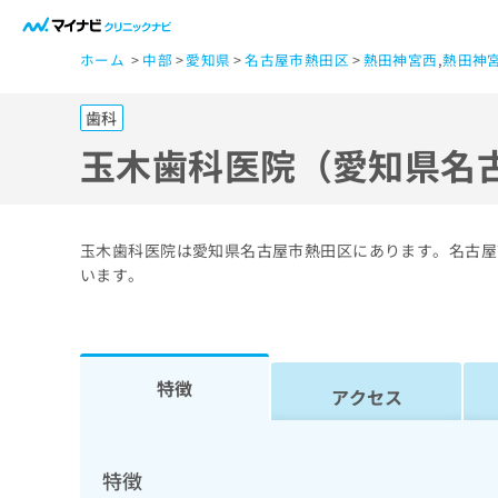
一
ホーム
中部
愛知県
名古屋市熱田区
熱田神宮西
,
熱田神
般
ユ
歯科
ー
ザ
玉木歯科医院（愛知県名
ー
の
方
玉木歯科医院は愛知県名古屋市熱田区にあります。名古屋
は
います。
こ
ち
ら
特徴
アクセス
医
マ
療
イ
ナ
関
特徴
ビ