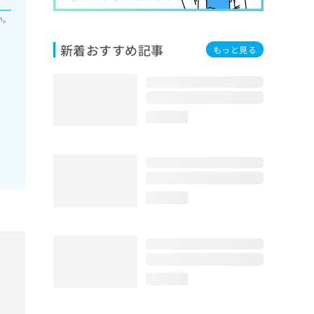
い。
新着おすすめ記事
もっと見る
loading...
loading...
loading...