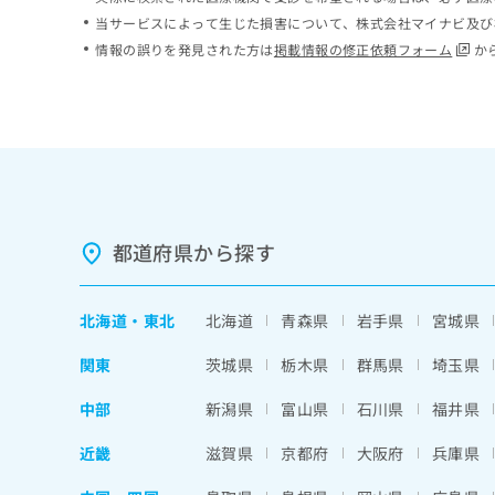
ち
み
当サービスによって生じた損害について、株式会社マイナビ及び
ら
は
情報の誤りを発見された方は
掲載情報の修正依頼フォーム
か
こ
ち
そ
ら
の
他
の
お
問
い
都道府県から探す
合
わ
せ
北海道
・
東北
北海道
青森県
岩手県
宮城県
は
こ
関東
茨城県
栃木県
群馬県
埼玉県
ち
ら
中部
新潟県
富山県
石川県
福井県
近畿
滋賀県
京都府
大阪府
兵庫県