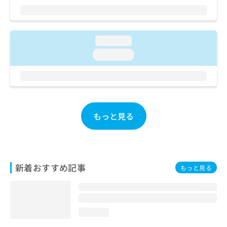
ご了
ら
み
承く
は
ださ
こ
無
い。
ち
料
loading...
ら
情
loading...
報
拡
掲
充
載
の
情
お
報
申
の
もっと見る
し
修
込
正
み
は
は
こ
こ
ち
新着おすすめ記事
もっと見る
ち
ら
ら
そ
の
loading...
他
の