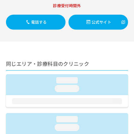
出
稿
クリ
資
診療受付時間外
稿
ニッ
の
料
クナ
の
お
の
ビサ
お
問
ご
電話する
公式サイト
イト
問
い
請
への
い
合
お問
求
合
合せ
わ
は
フォ
わ
せ
こ
ーム
せ
は
ち
とな
は
こ
ら
りま
こ
ち
同じエリア・診療科目のクリニック
す。
ち
ら
クリ
無
ら
ニッ
料
クの
loading...
資
情
予
料
loading...
報
約・
の
症状
拡
のご
ご
充
相談
請
の
など
求
お
はで
は
申
loading...
きま
こ
せん
し
loading...
ので
ち
込