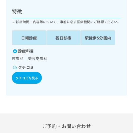
ッ
は
ク
こ
特徴
ナ
ち
ビ
診療時間・内容等について、事前に必ず医療機関にご確認ください。
ら
に
関
広
日曜診療
祝日診療
駅徒歩5分圏内
す
広
告
る
告
代
お
診療科目
出
理
問
稿
皮膚科 美容皮膚科
店
い
の
クチコミ
合
の
お
わ
方
問
クチコミを見る
せ
い
は
は
合
こ
こ
わ
ち
ち
せ
ら
ら
は
こ
こち
ち
広
らは
広
ら
告
ご予約・お問い合わせ
マイ
告
出
ナビ