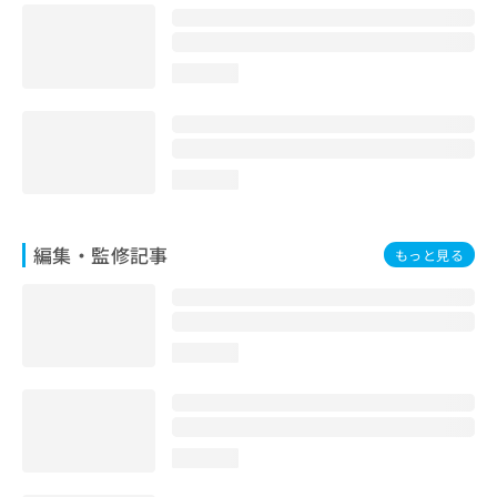
お
問
い
loading...
合
わ
せ
は
こ
loading...
ち
ら
編集・監修記事
もっと見る
loading...
loading...