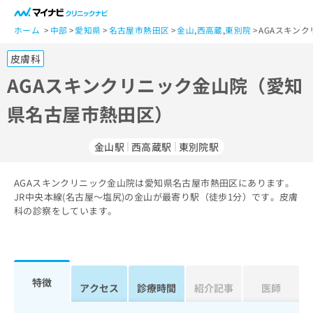
一
般
ホーム
中部
愛知県
名古屋市熱田区
金山
,
西高蔵
,
東別院
AGAスキン
ユ
皮膚科
ー
ザ
AGAスキンクリニック金山院（愛知
ー
県名古屋市熱田区）
の
方
は
金山駅
西高蔵駅
東別院駅
こ
ち
AGAスキンクリニック金山院は愛知県名古屋市熱田区にあります。
ら
JR中央本線(名古屋～塩尻)の金山が最寄り駅（徒歩1分）です。皮膚
科の診察をしています。
医
マ
療
イ
関
ナ
係
ビ
者
ク
特徴
アクセス
診療時間
紹介記事
医師
の
リ
方
ニ