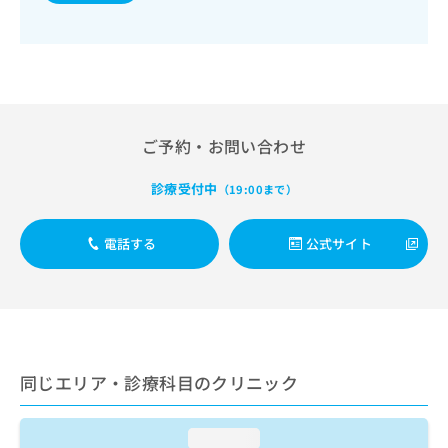
出
稿
クリ
資
稿
ニッ
の
料
クナ
の
お
の
ビサ
お
問
ご
イト
問
い
請
への
い
合
お問
求
合
合せ
わ
は
ご予約・お問い合わせ
フォ
わ
せ
こ
ーム
せ
は
ち
とな
は
こ
診療受付中
（19:00まで）
ら
りま
こ
ち
す。
ち
ら
クリ
無
電話する
公式サイト
ら
ニッ
料
クの
資
情
予
料
報
約・
の
症状
拡
のご
ご
充
相談
請
の
など
求
お
同じエリア・診療科目のクリニック
はで
は
申
きま
こ
せん
し
ので
ち
込
loading...