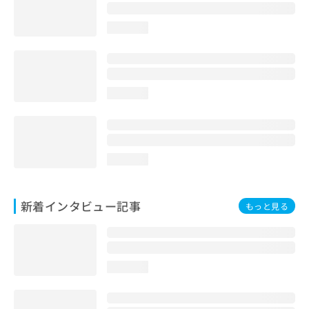
loading...
loading...
loading...
新着インタビュー記事
もっと見る
loading...