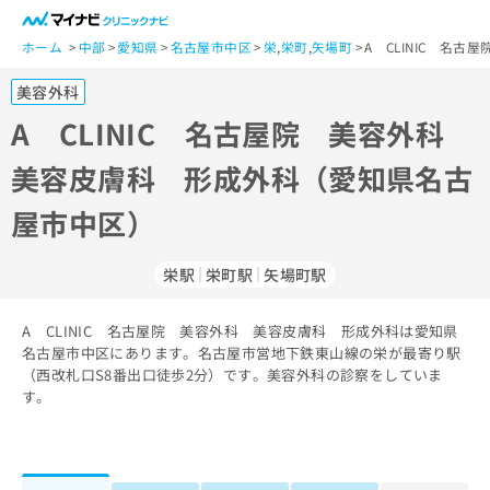
一
般
ホーム
中部
愛知県
名古屋市中区
栄
,
栄町
,
矢場町
A CLINIC 名
ユ
美容外科
ー
ザ
A CLINIC 名古屋院 美容外科
ー
美容皮膚科 形成外科（愛知県名古
の
方
屋市中区）
は
こ
ち
栄駅
栄町駅
矢場町駅
ら
A CLINIC 名古屋院 美容外科 美容皮膚科 形成外科は愛知県
医
マ
名古屋市中区にあります。名古屋市営地下鉄東山線の栄が最寄り駅
療
イ
（西改札口S8番出口徒歩2分）です。美容外科の診察をしていま
関
ナ
す。
係
ビ
者
ク
の
リ
方
ニ