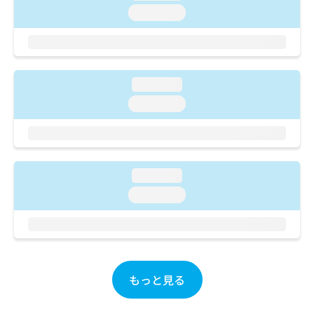
ご了
ら
み
loading...
承く
は
ださ
こ
無
い。
ち
料
ら
情
報
loading...
拡
掲
loading...
充
載
の
情
お
報
申
の
し
修
loading...
込
正
み
は
loading...
は
こ
こ
ち
ち
ら
ら
そ
もっと見る
の
他
の