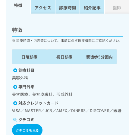
ッ
は
特徴
アクセス
診療時間
紹介記事
医師
ク
こ
ナ
ち
ビ
ら
に
特徴
関
広
す
広
診療時間・内容等について、事前に必ず医療機関にご確認ください。
告
る
告
代
お
出
理
日曜診療
祝日診療
駅徒歩5分圏内
問
稿
店
い
の
合
の
診療科目
お
わ
方
問
美容外科
せ
い
は
専門外来
は
合
こ
こ
美容医療、美容皮膚科、形成外科
わ
ち
ち
せ
ら
対応クレジットカード
ら
は
VISA／MASTER／JCB／AMEX／DINERS／DISCOVER／銀聯
こ
こち
ち
広
クチコミ
らは
広
ら
告
マイ
クチコミを見る
告
出
ナビ