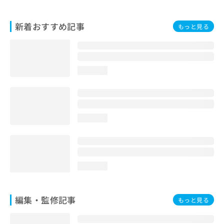
お
問
新着おすすめ記事
い
もっと見る
合
わ
せ
は
loading...
こ
ち
ら
loading...
loading...
編集・監修記事
もっと見る