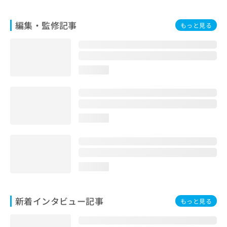
お
問
編集・監修記事
もっと見る
い
合
わ
せ
は
loading...
こ
ち
ら
loading...
loading...
新着インタビュー記事
もっと見る