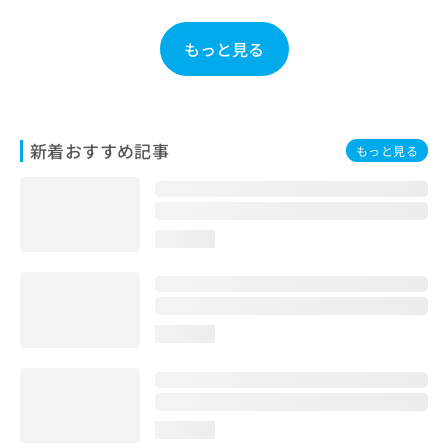
ご了
ら
み
承く
は
ださ
もっと見る
こ
無
い。
ち
料
ら
情
報
拡
掲
新着おすすめ記事
もっと見る
充
載
の
情
お
報
申
の
し
修
loading...
込
正
み
は
は
こ
こ
ち
ち
ら
loading...
ら
そ
の
他
loading...
の