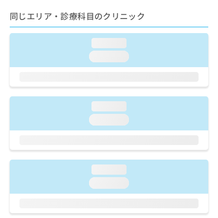
出
稿
クリ
資
稿
ニッ
の
同じエリア・診療科目のクリニック
料
クナ
の
お
の
ビサ
お
問
ご
イト
問
loading...
い
請
への
い
合
お問
求
loading...
合
合せ
わ
は
フォ
わ
せ
こ
ーム
せ
は
ち
とな
は
こ
ら
りま
こ
ち
す。
loading...
ち
ら
クリ
無
ら
loading...
ニッ
料
クの
資
情
予
料
報
約・
の
症状
拡
のご
ご
充
loading...
相談
請
の
など
求
loading...
お
はで
は
申
きま
こ
せん
し
ので
ち
込