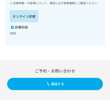
ッ
は
診療時間・内容等について、事前に必ず医療機関にご確認ください。
ク
こ
ナ
ち
オンライン診療
ビ
ら
に
関
診療科目
広
す
広
内科
告
る
告
代
お
出
理
問
稿
店
い
の
合
の
お
わ
方
問
せ
い
は
ご予約・お問い合わせ
は
合
こ
こ
わ
ち
ち
せ
ら
電話する
ら
は
こ
こち
ち
広
らは
広
ら
告
マイ
告
出
ナビ