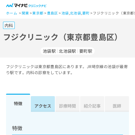
一
般
ホーム
関東
東京都
豊島区
池袋
,
北池袋
,
要町
フジクリニック（東京都
ユ
内科
ー
ザ
フジクリニック（東京都豊島区）
ー
の
池袋駅
北池袋駅
要町駅
方
は
こ
フジクリニックは東京都豊島区にあります。JR埼京線の池袋が最寄
り駅です。内科の診察をしています。
ち
ら
医
マ
療
イ
特徴
アクセス
診療時間
紹介記事
医師
関
ナ
係
ビ
者
ク
の
リ
特徴
方
ニ