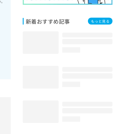
い。
新着おすすめ記事
もっと見る
loading...
loading...
loading...