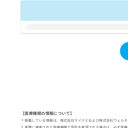
拡
資
きま
充
料
せん
の
ので
の
ご了
お
ご
承く
申
請
ださ
し
求
い。
込
は
み
こ
は
ち
こ
ら
ち
ら
無
料
掲
情
載
報
情
拡
報
充
の
の
修
お
【医療機関の情報について】
正
申
掲載している情報は、株式会社マイナビおよび株式会社ウェルネ
は
し
こ
実際に検索された医療機関で受診を希望される場合は、必ず医療
込