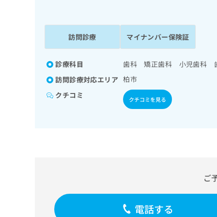
係
ク
者
リ
の
ニ
ッ
訪問診療
マイナンバー保険証
方
ク
は
ナ
こ
診療科目
歯科 矯正歯科 小児歯科 
ビ
ち
に
柏市
訪問診療対応エリア
関
ら
す
クチコミ
クチコミを見る
る
お
広
広
問
告
告
い
出
代
合
稿
わ
理
の
せ
店
お
は
ご
の
問
こ
い
方
ち
合
ら
は
電話する
わ
こ