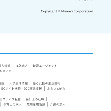
Copyright © Mynavi Corporation
求人情報
海外求人
転職エージェント
転職／パート
支援
大学生活情報
働く女性の生活情報
ECサイト構築・D2C事業支援
ふるさと納税
ゼクティブ転職
会計士の転職
保育士の求人
無期雇用派遣
介護の求人