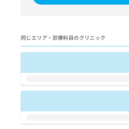
せ
こち
ち
らは
は
マイ
こ
ら
ナビ
ち
クリ
ら
ニッ
クナ
広
ビサ
同じエリア・診療科目のクリニック
広
資
イト
告
告
への
料
出
出
お問
の
稿
合せ
稿
ご
の
フォ
の
請
お
ーム
お
求
問
とな
問
りま
は
い
い
す。
こ
合
合
クリ
ち
わ
ニッ
わ
ら
せ
クの
せ
は
予
は
約・
こ
こ
無
症状
ち
ち
のご
料
ら
相談
ら
情
など
報
はで