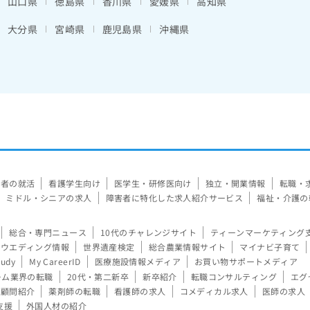
山口県
徳島県
香川県
愛媛県
高知県
大分県
宮崎県
鹿児島県
沖縄県
験者の就活
看護学生向け
医学生・研修医向け
独立・開業情報
転職・
ミドル・シニアの求人
障害者に特化した求人紹介サービス
福祉・介護の
総合・専門ニュース
10代のチャレンジサイト
ティーンマーケティング
ウエディング情報
世界遺産検定
総合農業情報サイト
マイナビ子育て
tudy
My CareerID
医療施設情報メディア
お買い物サポートメディア
ーム業界の転職
20代・第二新卒
新卒紹介
転職コンサルティング
エグ
顧問紹介
薬剤師の転職
看護師の求人
コメディカル求人
医師の求人
支援
外国人材の紹介