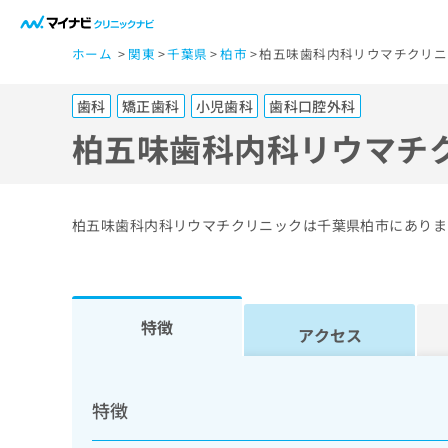
一
ホーム
関東
千葉県
柏市
柏五味歯科内科リウマチクリニ
般
ユ
歯科
矯正歯科
小児歯科
歯科口腔外科
ー
ザ
柏五味歯科内科リウマチ
ー
の
方
柏五味歯科内科リウマチクリニックは千葉県柏市にありま
は
こ
ち
ら
特徴
アクセス
医
マ
療
イ
特徴
ナ
関
ビ