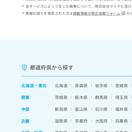
ち
み
当サービスによって生じた損害について、株式会社マイナビ及び
ら
は
情報の誤りを発見された方は
掲載情報の修正依頼フォーム
か
こ
ち
そ
ら
の
他
の
お
問
い
都道府県から探す
合
わ
せ
北海道
・
東北
北海道
青森県
岩手県
宮城県
は
こ
関東
茨城県
栃木県
群馬県
埼玉県
ち
ら
中部
新潟県
富山県
石川県
福井県
近畿
滋賀県
京都府
大阪府
兵庫県