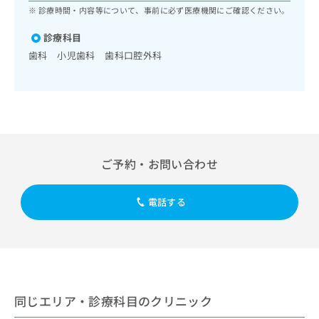
ッ
は
診療時間・内容等について、事前に必ず医療機関にご確認ください。
ク
こ
ナ
診療科目
ち
ビ
歯科 小児歯科 歯科口腔外科
ら
に
関
広
す
広
告
る
告
代
お
出
理
問
稿
店
い
の
ご予約・お問い合わせ
合
の
お
わ
方
問
せ
い
は
電話する
は
合
こ
こ
わ
ち
ち
せ
ら
ら
は
こ
こち
ち
広
らは
広
ら
告
同じエリア・診療科目のクリニック
マイ
告
出
ナビ