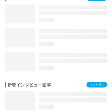
お
問
い
合
loading...
わ
せ
は
こ
ち
loading...
ら
loading...
新着インタビュー記事
もっと見る
loading...