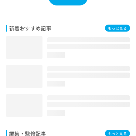
ご了
ら
み
承く
は
ださ
こ
無
い。
ち
料
ら
新着おすすめ記事
情
もっと見る
報
拡
掲
充
載
の
情
loading...
お
報
申
の
し
修
込
正
み
は
loading...
は
こ
こ
ち
ち
ら
ら
loading...
そ
の
他
編集・監修記事
もっと見る
の