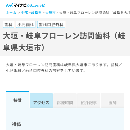
一
般
ホーム
中部
岐阜県
大垣市
大垣・岐阜フローレン訪問歯科（岐阜県大
ユ
歯科
小児歯科
歯科口腔外科
ー
ザ
大垣・岐阜フローレン訪問歯科（岐
ー
阜県大垣市）
の
方
は
こ
大垣・岐阜フローレン訪問歯科は岐阜県大垣市にあります。歯科／
ち
小児歯科／歯科口腔外科の診察をしています。
ら
医
マ
療
イ
特徴
関
アクセス
診療時間
紹介記事
医師
ナ
係
ビ
者
ク
の
リ
特徴
方
ニ