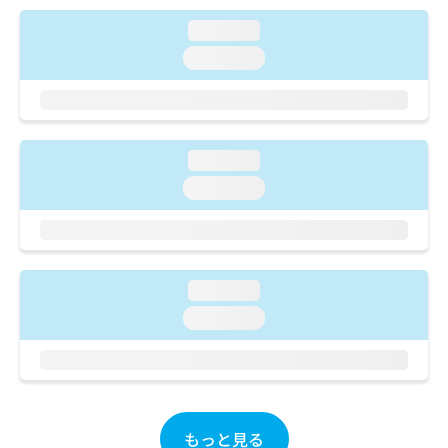
出
稿
クリ
資
稿
ニッ
の
loading...
料
クナ
の
お
の
loading...
ビサ
お
問
ご
イト
問
い
請
への
い
合
お問
求
合
合せ
わ
は
フォ
わ
せ
こ
loading...
ーム
せ
は
ち
とな
は
loading...
こ
ら
りま
こ
ち
す。
ち
ら
クリ
無
ら
ニッ
料
クの
資
情
予
loading...
料
報
約・
の
症状
拡
loading...
のご
ご
充
相談
請
の
など
求
お
はで
は
申
きま
こ
せん
し
ので
ち
もっと見る
込