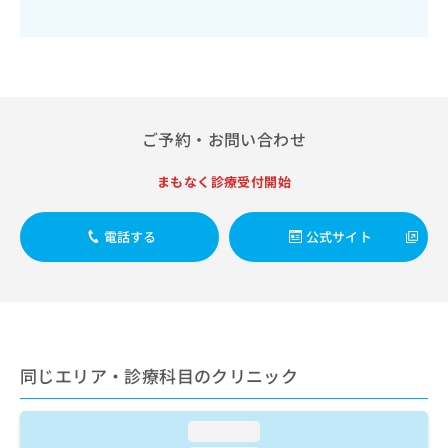
出
稿
クリ
資
稿
ニッ
の
料
クナ
の
お
の
ビサ
お
問
ご
イト
問
い
請
への
い
合
お問
求
合
合せ
わ
は
ご予約・お問い合わせ
フォ
わ
せ
こ
ーム
せ
は
ち
とな
まもなく診療受付開始
は
こ
ら
りま
こ
ち
す。
ち
ら
クリ
電話する
公式サイト
無
ら
ニッ
料
クの
資
情
予
料
報
約・
の
症状
拡
のご
ご
充
相談
請
の
など
同じエリア・診療科目のクリニック
求
お
はで
は
申
きま
こ
せん
し
loading...
ので
ち
込