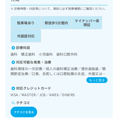
ッ
は
ク
診療時間・内容等について、事前に必ず医療機関にご確認ください。
こ
ナ
ち
ビ
ら
マイナンバー保
駐車場あり
駅徒歩5分圏内
に
険証
関
広
す
広
外国語対応
告
る
告
代
お
出
診療科目
理
問
稿
歯科 矯正歯科 小児歯科 歯科口腔外科
店
い
の
合
の
お
対応可能な疾患・治療
わ
方
問
歯科領域の一次診療／成人の歯科矯正治療／埋伏歯抜歯／顎
せ
い
は
関節症治療／口唇、舌若しくは口腔粘膜の炎症、外傷又は腫
は
合
こ
瘍の治療／漢方薬の処方
もっと見る
こ
わ
ち
ち
せ
対応クレジットカード
ら
ら
は
VISA／MASTER／JCB／AMEX／DINERS
こ
こち
クチコミ
ち
広
らは
広
ら
告
マイ
クチコミを見る
告
出
ナビ