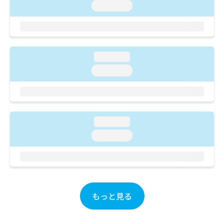
ご了
ら
み
loading...
承く
は
ださ
こ
無
い。
ち
料
ら
情
報
loading...
拡
掲
loading...
充
載
の
情
お
報
申
の
し
修
loading...
込
正
loading...
み
は
は
こ
こ
ち
ち
ら
ら
そ
もっと見る
の
他
の