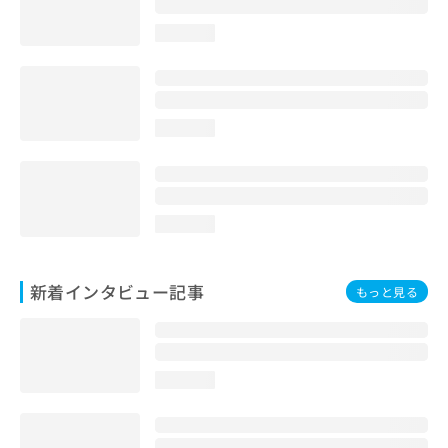
loading...
loading...
loading...
新着インタビュー記事
もっと見る
loading...