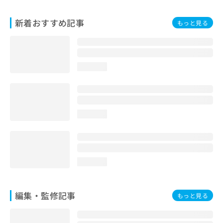
お
問
新着おすすめ記事
もっと見る
い
合
わ
せ
は
loading...
こ
ち
ら
loading...
loading...
編集・監修記事
もっと見る