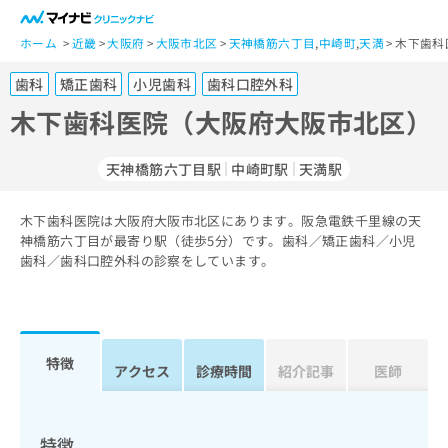
一
般
ホーム
近畿
大阪府
大阪市北区
天神橋筋六丁目
,
中崎町
,
天満
木下歯科
ユ
歯科
矯正歯科
小児歯科
歯科口腔外科
ー
ザ
木下歯科医院（大阪府大阪市北区）
ー
の
天神橋筋六丁目駅
中崎町駅
天満駅
方
は
こ
木下歯科医院は大阪府大阪市北区にあります。阪急電鉄千里線の天
神橋筋六丁目が最寄り駅（徒歩5分）です。歯科／矯正歯科／小児
ち
歯科／歯科口腔外科の診察をしています。
ら
医
マ
療
イ
関
ナ
特徴
アクセス
診療時間
紹介記事
医師
係
ビ
者
ク
の
リ
方
ニ
特徴