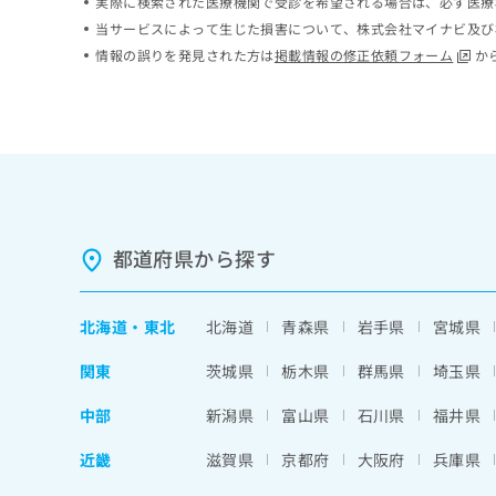
実際に検索された医療機関で受診を希望される場合は、必ず医療
ち
み
当サービスによって生じた損害について、株式会社マイナビ及び
ら
は
情報の誤りを発見された方は
掲載情報の修正依頼フォーム
か
こ
ち
そ
ら
の
他
の
お
問
い
都道府県から探す
合
わ
せ
は
北海道
・
東北
北海道
青森県
岩手県
宮城県
こ
ち
関東
茨城県
栃木県
群馬県
埼玉県
ら
中部
新潟県
富山県
石川県
福井県
近畿
滋賀県
京都府
大阪府
兵庫県