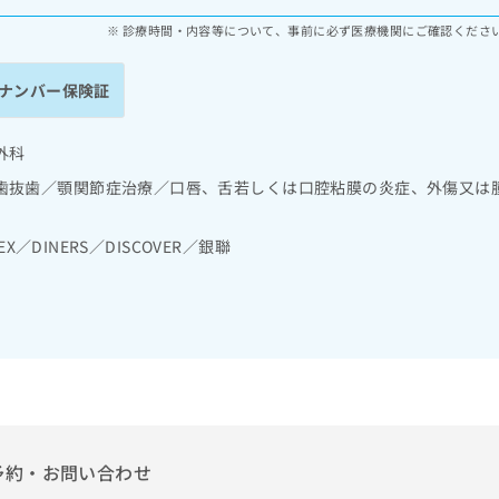
診療時間・内容等について、事前に必ず医療機関にご確認くださ
ナンバー保険証
外科
歯抜歯／顎関節症治療／口唇、舌若しくは口腔粘膜の炎症、外傷又は
EX／DINERS／DISCOVER／銀聯
予約・お問い合わせ