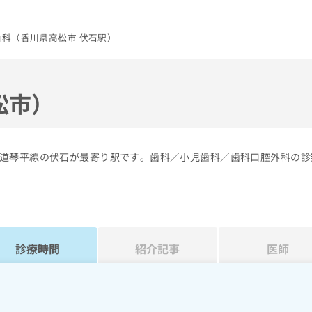
歯科（香川県高松市 伏石駅）
松市）
道琴平線の伏石が最寄り駅です。歯科／小児歯科／歯科口腔外科の診
診療時間
紹介記事
医師