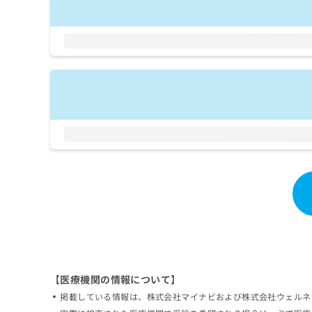
拡
資
きま
充
料
せん
の
ので
の
ご了
お
ご
承く
申
請
ださ
し
求
い。
込
は
み
こ
は
ち
こ
ら
ち
ら
無
料
掲
情
載
報
情
拡
報
充
の
の
修
お
【医療機関の情報について】
正
申
は
し
掲載している情報は、株式会社マイナビおよび株式会社ウェルネ
こ
込