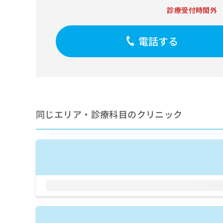
せ
こち
診療受付時間外
ち
らは
は
マイ
こ
ら
ナビ
ち
クリ
電話する
ら
ニッ
クナ
広
ビサ
広
資
イト
告
告
への
料
出
出
お問
の
稿
合せ
稿
ご
の
フォ
の
請
お
ーム
同じエリア・診療科目のクリニック
お
求
問
とな
問
りま
は
い
い
す。
こ
合
合
クリ
ち
わ
ニッ
わ
ら
せ
クの
せ
は
予
は
約・
こ
こ
無
症状
ち
ち
のご
料
ら
相談
ら
情
など
報
はで