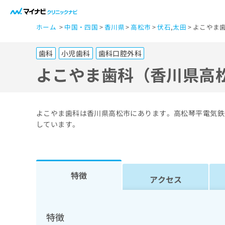
一
ホーム
中国・四国
香川県
高松市
伏石
,
太田
よこやま
般
ユ
歯科
小児歯科
歯科口腔外科
ー
ザ
よこやま歯科（香川県高
ー
の
方
よこやま歯科は香川県高松市にあります。高松琴平電気鉄
は
しています。
こ
ち
ら
特徴
アクセス
医
マ
療
イ
ナ
関
特徴
ビ