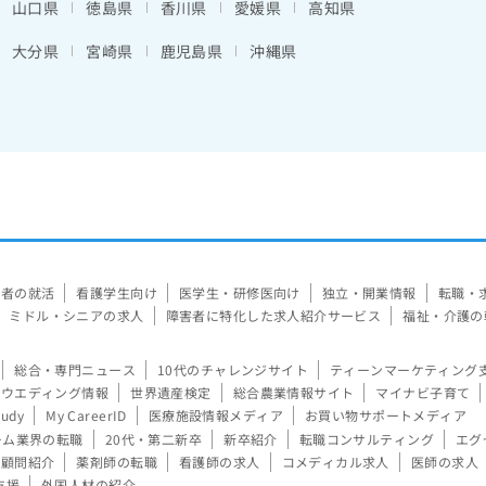
山口県
徳島県
香川県
愛媛県
高知県
大分県
宮崎県
鹿児島県
沖縄県
験者の就活
看護学生向け
医学生・研修医向け
独立・開業情報
転職・
ミドル・シニアの求人
障害者に特化した求人紹介サービス
福祉・介護の
総合・専門ニュース
10代のチャレンジサイト
ティーンマーケティング
ウエディング情報
世界遺産検定
総合農業情報サイト
マイナビ子育て
tudy
My CareerID
医療施設情報メディア
お買い物サポートメディア
ーム業界の転職
20代・第二新卒
新卒紹介
転職コンサルティング
エグ
顧問紹介
薬剤師の転職
看護師の求人
コメディカル求人
医師の求人
支援
外国人材の紹介