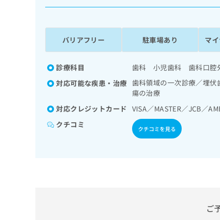
係
ク
者
リ
の
ニ
ッ
方
バリアフリー
駐車場あり
マイ
ク
は
ナ
こ
ビ
診療科目
歯科 小児歯科 歯科口腔
ち
に
歯科領域の一次診療／埋伏
対応可能な疾患・治療
関
ら
瘍の治療
す
る
対応クレジットカード
VISA／MASTER／JCB／AM
お
広
広
クチコミ
問
クチコミを見る
告
告
い
出
代
合
稿
わ
理
の
せ
店
お
は
の
問
こ
い
方
ち
合
ら
は
ご
わ
こ