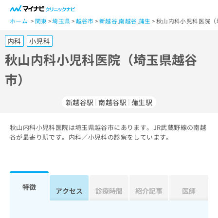
一
般
ホーム
関東
埼玉県
越谷市
新越谷
,
南越谷
,
蒲生
秋山内科小児科医院（
ユ
内科
小児科
ー
ザ
秋山内科小児科医院（埼玉県越谷
ー
市）
の
方
は
新越谷駅
南越谷駅
蒲生駅
こ
ち
秋山内科小児科医院は埼玉県越谷市にあります。JR武蔵野線の南越
ら
谷が最寄り駅です。内科／小児科の診察をしています。
医
マ
療
イ
関
ナ
係
ビ
特徴
アクセス
診療時間
紹介記事
医師
者
ク
の
リ
方
ニ