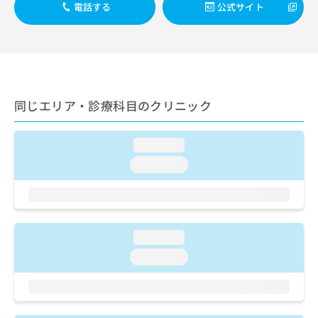
出
稿
クリ
電話する
公式サイト
資
稿
ニッ
の
料
クナ
の
お
の
ビサ
お
問
ご
イト
問
い
請
への
い
合
お問
求
合
合せ
わ
は
フォ
わ
同じエリア・診療科目のクリニック
せ
こ
ーム
せ
は
ち
とな
は
こ
ら
りま
loading...
こ
ち
す。
ち
ら
クリ
loading...
無
ら
ニッ
料
クの
資
情
予
料
報
約・
の
症状
拡
のご
loading...
ご
充
相談
請
の
loading...
など
求
お
はで
は
申
きま
こ
せん
し
ので
ち
込