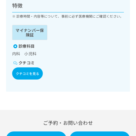
ッ
は
特徴
ク
こ
ナ
診療時間・内容等について、事前に必ず医療機関にご確認ください。
ち
ビ
ら
に
マイナンバー保
関
険証
広
す
広
告
る
診療科目
告
代
お
出
内科 小児科
理
問
稿
クチコミ
店
い
の
合
の
お
クチコミを見る
わ
方
問
せ
い
は
は
合
こ
こ
わ
ち
ち
せ
ら
ら
は
こ
こち
ち
広
ご予約・お問い合わせ
らは
広
ら
告
マイ
告
出
ナビ