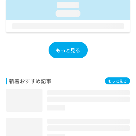
ご了
ら
み
loading...
承く
は
ださ
loading...
こ
無
い。
ち
料
ら
情
報
拡
掲
充
載
もっと見る
の
情
お
報
申
の
し
修
込
正
新着おすすめ記事
もっと見る
み
は
は
こ
こ
ち
ち
ら
ら
loading...
そ
の
他
の