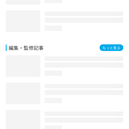
loading...
お
問
い
合
わ
loading...
せ
は
こ
編集・監修記事
もっと見る
ち
ら
loading...
loading...
loading...