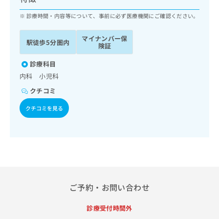
ッ
は
ク
診療時間・内容等について、事前に必ず医療機関にご確認ください。
こ
ナ
ち
ビ
ら
マイナンバー保
駅徒歩5分圏内
に
険証
関
広
す
診療科目
広
告
る
告
内科 小児科
代
お
出
クチコミ
理
問
稿
店
い
の
クチコミを見る
合
の
お
わ
方
問
せ
い
は
は
合
こ
こ
わ
ち
ち
せ
ら
ら
は
こ
ご予約・お問い合わせ
こち
ち
広
らは
広
ら
告
マイ
診療受付時間外
告
出
ナビ