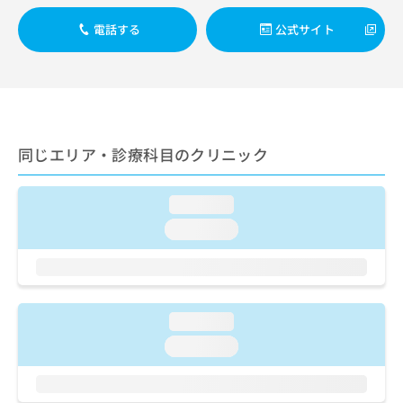
出
稿
クリ
資
稿
ニッ
の
料
電話する
公式サイト
クナ
の
お
の
ビサ
お
問
ご
イト
問
い
請
への
い
合
お問
求
合
合せ
わ
は
フォ
わ
せ
こ
ーム
せ
同じエリア・診療科目のクリニック
は
ち
とな
は
こ
ら
りま
こ
ち
す。
ち
loading...
ら
クリ
無
ら
ニッ
loading...
料
クの
資
情
予
料
報
約・
の
症状
拡
のご
ご
充
相談
請
loading...
の
など
求
お
はで
loading...
は
申
きま
こ
せん
し
ので
ち
込