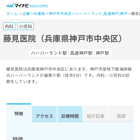
一
般
ホーム
近畿
兵庫県
神戸市中央区
ハーバーランド
,
高速神戸
,
神戸
藤見
ユ
内科
小児科
ー
ザ
藤見医院（兵庫県神戸市中央区）
ー
の
ハーバーランド駅
高速神戸駅
神戸駅
方
は
こ
藤見医院は兵庫県神戸市中央区にあります。神戸市営地下鉄海岸線
のハーバーランドが最寄り駅（徒歩5分）です。内科／小児科の診
ち
察をしています。
ら
医
マ
療
イ
関
ナ
特徴
アクセス
診療時間
紹介記事
医師
係
ビ
者
ク
の
リ
方
ニ
特徴