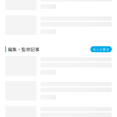
お
loading...
問
い
合
わ
せ
loading...
は
こ
ち
編集・監修記事
もっと見る
ら
loading...
loading...