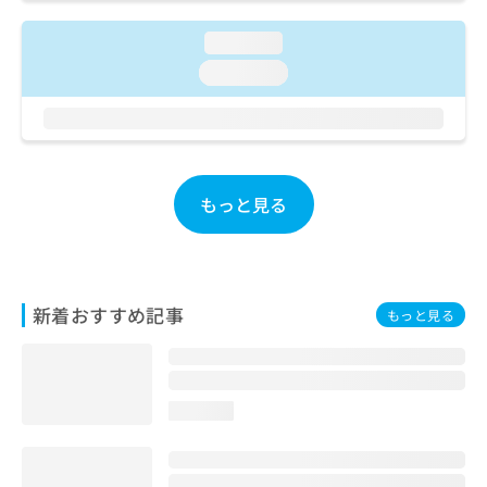
ご了
ら
み
承く
は
ださ
loading...
こ
無
い。
loading...
ち
料
ら
情
報
拡
掲
充
載
の
情
もっと見る
お
報
申
の
し
修
込
正
み
は
新着おすすめ記事
もっと見る
は
こ
こ
ち
ち
ら
ら
loading...
そ
の
他
の