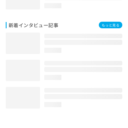
loading...
新着インタビュー記事
もっと見る
loading...
loading...
loading...