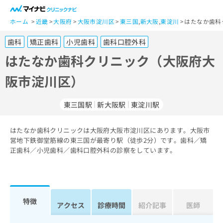
一
般
ホーム
近畿
大阪府
大阪市淀川区
東三国
,
新大阪
,
東淀川
はたなか歯科
ユ
歯科
矯正歯科
小児歯科
歯科口腔外科
ー
ザ
はたなか歯科クリニック（大阪府大
ー
阪市淀川区）
の
方
は
東三国駅
新大阪駅
東淀川駅
こ
ち
はたなか歯科クリニックは大阪府大阪市淀川区にあります。大阪市
ら
営地下鉄御堂筋線の東三国が最寄り駅（徒歩2分）です。歯科／矯
正歯科／小児歯科／歯科口腔外科の診察をしています。
医
マ
療
イ
関
ナ
係
ビ
者
ク
特徴
アクセス
診療時間
紹介記事
医師
の
リ
方
ニ