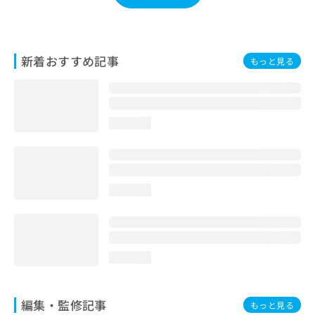
お
問
い
合
新着おすすめ記事
もっと見る
わ
せ
は
こ
ち
loading...
ら
loading...
loading...
編集・監修記事
もっと見る