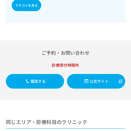
出
稿
クリ
資
クチコミを見る
稿
ニッ
の
料
クナ
の
お
の
ビサ
お
問
ご
イト
問
い
請
への
い
合
お問
求
合
合せ
わ
は
フォ
わ
せ
こ
ーム
せ
は
ち
ご予約・お問い合わせ
とな
は
こ
ら
りま
こ
ち
す。
診療受付時間外
ち
ら
クリ
無
ら
ニッ
料
クの
資
情
電話する
公式サイト
予
料
報
約・
の
症状
拡
のご
ご
充
相談
請
の
など
求
お
はで
は
申
きま
同じエリア・診療科目のクリニック
こ
せん
し
ので
ち
込