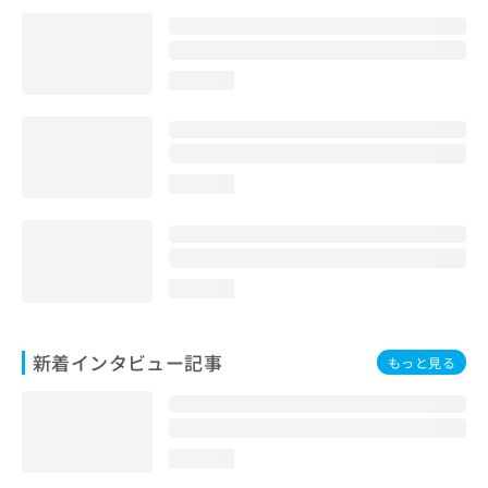
loading...
loading...
loading...
新着インタビュー記事
もっと見る
loading...