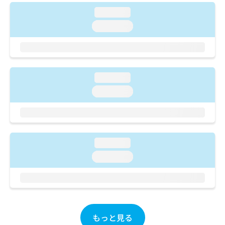
ご了
ら
み
承く
loading...
は
ださ
こ
loading...
無
い。
ち
料
ら
情
報
拡
掲
充
loading...
載
の
情
loading...
お
報
申
の
し
修
込
正
み
は
loading...
は
こ
loading...
こ
ち
ち
ら
ら
そ
の
他
もっと見る
の