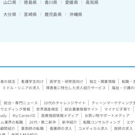
山口県
徳島県
香川県
愛媛県
高知県
大分県
宮崎県
鹿児島県
沖縄県
験者の就活
看護学生向け
医学生・研修医向け
独立・開業情報
転職・
ミドル・シニアの求人
障害者に特化した求人紹介サービス
福祉・介護の
総合・専門ニュース
10代のチャレンジサイト
ティーンマーケティング
ウエディング情報
世界遺産検定
総合農業情報サイト
マイナビ子育て
tudy
My CareerID
医療施設情報メディア
お買い物サポートメディア
ーム業界の転職
20代・第二新卒
新卒紹介
転職コンサルティング
エグ
顧問紹介
薬剤師の転職
看護師の求人
コメディカル求人
医師の求人
支援
外国人材の紹介