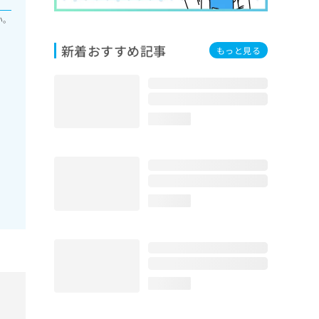
い。
新着おすすめ記事
もっと見る
loading...
loading...
loading...