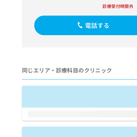
せ
こち
診療受付時間外
ち
らは
は
マイ
こ
ら
ナビ
ち
クリ
電話する
ら
ニッ
クナ
広
ビサ
広
資
イト
告
告
への
料
出
出
お問
の
稿
合せ
稿
ご
の
フォ
の
請
お
ーム
同じエリア・診療科目のクリニック
お
求
問
とな
問
りま
は
い
い
す。
こ
合
合
クリ
ち
わ
ニッ
わ
ら
せ
クの
せ
は
予
は
約・
こ
こ
無
症状
ち
ち
のご
料
ら
相談
ら
情
など
報
はで