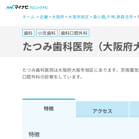
一
ホーム
近畿
大阪府
大阪市旭区
森小路
,
千林
,
新森古市
般
ユ
歯科
小児歯科
歯科口腔外科
ー
ザ
たつみ歯科医院（大阪府
ー
の
方
たつみ歯科医院は大阪府大阪市旭区にあります。京阪電気
は
口腔外科の診察をしています。
こ
ち
ら
特徴
アクセス
医
マ
療
イ
ナ
関
特徴
ビ