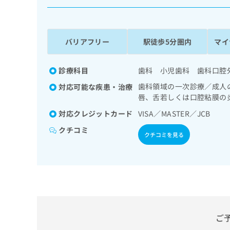
係
ク
者
リ
の
ニ
ッ
方
バリアフリー
駅徒歩5分圏内
マイ
ク
は
ナ
こ
ビ
診療科目
歯科 小児歯科 歯科口腔
ち
に
歯科領域の一次診療／成人
対応可能な疾患・治療
関
ら
唇、舌若しくは口腔粘膜の
す
る
対応クレジットカード
VISA／MASTER／JCB
お
広
広
クチコミ
問
クチコミを見る
告
告
い
出
代
合
稿
わ
理
の
せ
店
お
は
の
問
こ
い
方
ち
合
ら
は
ご
わ
こ