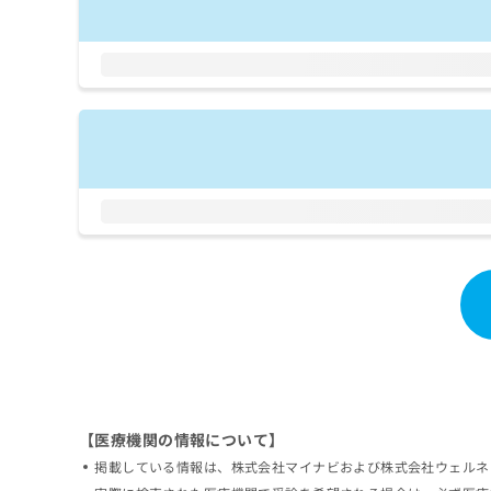
拡
資
きま
充
料
せん
の
ので
の
ご了
お
ご
承く
申
請
ださ
し
求
い。
込
は
み
こ
は
ち
こ
ら
ち
ら
無
料
掲
情
載
報
情
拡
報
充
の
の
修
お
【医療機関の情報について】
正
申
は
し
掲載している情報は、株式会社マイナビおよび株式会社ウェルネ
こ
込