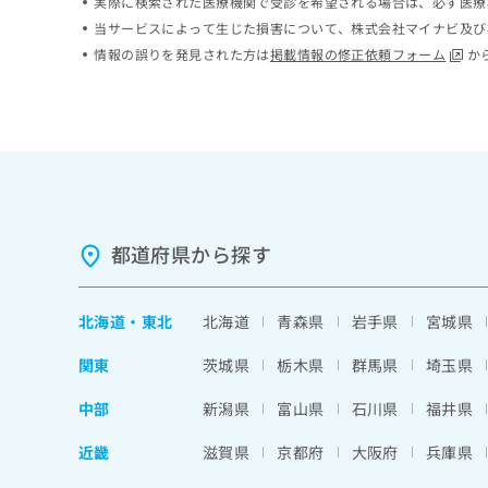
実際に検索された医療機関で受診を希望される場合は、必ず医療
ち
み
当サービスによって生じた損害について、株式会社マイナビ及び
ら
は
情報の誤りを発見された方は
掲載情報の修正依頼フォーム
か
こ
ち
そ
ら
の
他
の
お
問
い
都道府県から探す
合
わ
せ
は
北海道
・
東北
北海道
青森県
岩手県
宮城県
こ
ち
関東
茨城県
栃木県
群馬県
埼玉県
ら
中部
新潟県
富山県
石川県
福井県
近畿
滋賀県
京都府
大阪府
兵庫県