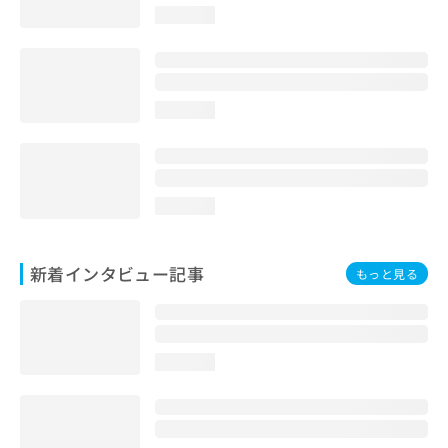
loading...
loading...
loading...
新着インタビュー記事
もっと見る
loading...