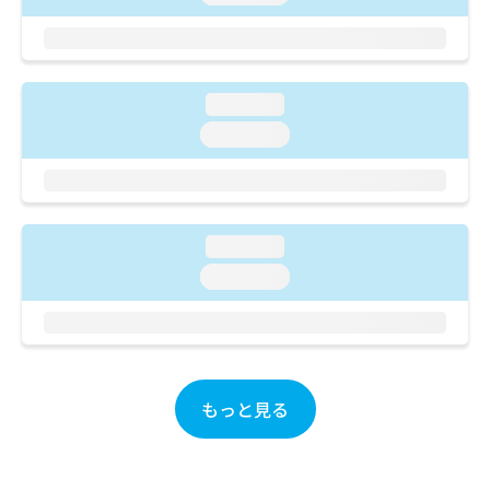
ご了
ら
み
承く
は
ださ
こ
無
い。
ち
料
ら
情
loading...
報
loading...
拡
掲
充
載
の
情
お
報
申
の
loading...
し
修
込
loading...
正
み
は
は
こ
こ
ち
ち
ら
ら
もっと見る
そ
の
他
の