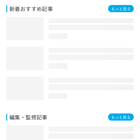
お
新着おすすめ記事
もっと見る
問
い
合
わ
せ
loading...
は
こ
ち
ら
loading...
loading...
編集・監修記事
もっと見る