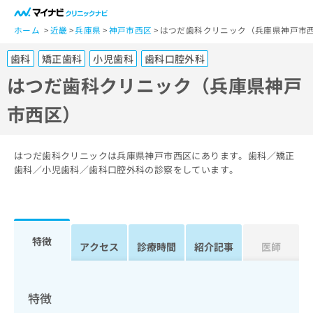
一
般
ホーム
近畿
兵庫県
神戸市西区
はつだ歯科クリニック（兵庫県神戸市
ユ
歯科
矯正歯科
小児歯科
歯科口腔外科
ー
ザ
はつだ歯科クリニック（兵庫県神戸
ー
市西区）
の
方
は
こ
はつだ歯科クリニックは兵庫県神戸市西区にあります。歯科／矯正
ち
歯科／小児歯科／歯科口腔外科の診察をしています。
ら
医
マ
療
イ
特徴
関
アクセス
診療時間
紹介記事
医師
ナ
係
ビ
者
ク
の
リ
特徴
方
ニ