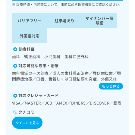
ッ
は
診療時間・内容等について、事前に必ず医療機関にご確認ください。
ク
こ
ナ
ち
マイナンバー保
バリアフリー
駐車場あり
ビ
険証
ら
に
関
外国語対応
広
す
広
告
る
告
診療科目
代
お
出
理
歯科 矯正歯科 小児歯科 歯科口腔外科
問
稿
店
い
の
対応可能な疾患・治療
合
の
お
歯科領域の一次診療／成人の歯科矯正治療／埋伏歯抜歯／顎
わ
方
問
関節症治療／口唇、舌若しくは口腔粘膜の炎症、外傷又は腫
せ
い
は
瘍の治療
もっと見る
は
合
こ
こ
わ
対応クレジットカード
ち
ち
せ
ら
VISA／MASTER／JCB／AMEX／DINERS／DISCOVER／銀聯
ら
は
クチコミ
こ
こち
ち
広
らは
クチコミを見る
広
ら
告
マイ
告
出
ナビ