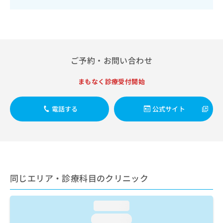
出
稿
クリ
資
稿
ニッ
の
料
クナ
の
お
の
ビサ
お
問
ご
イト
問
い
請
への
い
合
お問
求
ご予約・お問い合わせ
合
合せ
わ
は
フォ
わ
せ
こ
ーム
まもなく診療受付開始
せ
は
ち
とな
は
こ
ら
りま
こ
ち
す。
電話する
公式サイト
ち
ら
クリ
無
ら
ニッ
料
クの
資
情
予
料
報
約・
の
症状
拡
のご
ご
充
相談
同じエリア・診療科目のクリニック
請
の
など
求
お
はで
は
申
きま
loading...
こ
せん
し
ので
ち
込
loading...