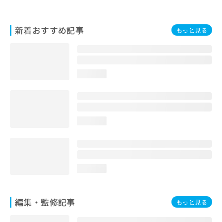
お
問
い
新着おすすめ記事
もっと見る
合
わ
せ
は
loading...
こ
ち
ら
loading...
loading...
編集・監修記事
もっと見る