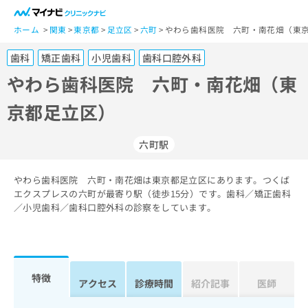
一
般
ホーム
関東
東京都
足立区
六町
やわら歯科医院 六町・南花畑（東京
ユ
歯科
矯正歯科
小児歯科
歯科口腔外科
ー
ザ
やわら歯科医院 六町・南花畑（東
ー
京都足立区）
の
方
は
六町駅
こ
ち
やわら歯科医院 六町・南花畑は東京都足立区にあります。つくば
ら
エクスプレスの六町が最寄り駅（徒歩15分）です。歯科／矯正歯科
／小児歯科／歯科口腔外科の診察をしています。
医
マ
療
イ
関
ナ
係
ビ
者
ク
特徴
アクセス
診療時間
紹介記事
医師
の
リ
方
ニ