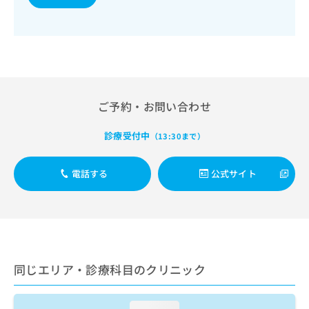
出
稿
クリ
資
稿
ニッ
の
料
クナ
の
お
の
ビサ
お
問
ご
イト
問
い
請
への
い
合
お問
求
合
合せ
わ
は
フォ
わ
せ
こ
ご予約・お問い合わせ
ーム
せ
は
ち
とな
は
こ
ら
りま
診療受付中
（13:30まで）
こ
ち
す。
ち
ら
クリ
無
ら
ニッ
電話する
公式サイト
料
クの
資
情
予
料
報
約・
の
症状
拡
のご
ご
充
相談
請
の
など
求
お
はで
同じエリア・診療科目のクリニック
は
申
きま
こ
せん
し
ので
ち
込
loading...