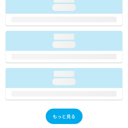
ご了
ら
み
承く
loading...
は
ださ
こ
無
い。
ち
料
ら
情
報
loading...
拡
掲
充
載
loading...
の
情
お
報
申
の
し
修
込
正
loading...
み
は
loading...
は
こ
こ
ち
ち
ら
ら
そ
の
もっと見る
他
の