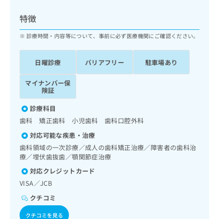
ッ
は
ク
こ
特徴
ナ
ち
ビ
診療時間・内容等について、事前に必ず医療機関にご確認ください。
ら
に
関
広
日曜診療
バリアフリー
駐車場あり
す
広
告
る
告
代
マイナンバー保
お
出
険証
理
問
稿
店
い
の
診療科目
合
の
お
歯科 矯正歯科 小児歯科 歯科口腔外科
わ
方
問
せ
い
は
対応可能な疾患・治療
は
合
こ
歯科領域の一次診療／成人の歯科矯正治療／障害者の歯科治
こ
わ
ち
療／埋伏歯抜歯／顎関節症治療
ち
せ
ら
対応クレジットカード
ら
は
こ
VISA／JCB
こち
ち
広
クチコミ
らは
広
ら
告
マイ
告
出
ナビ
クチコミを見る