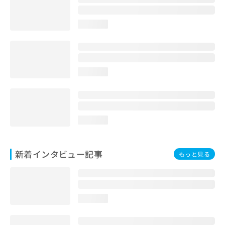
loading...
loading...
loading...
新着インタビュー記事
もっと見る
loading...