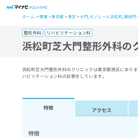
一
ホーム
関東
東京都
港区
大門
,
モノレール浜松町
,
御成門
般
ユ
整形外科
リハビリテーション科
ー
ザ
浜松町芝大門整形外科の
ー
の
方
浜松町芝大門整形外科のクリニックは東京都港区にありま
は
ハビリテーション科の診察をしています。
こ
ち
ら
特徴
アクセス
医
マ
療
イ
ナ
関
特徴
ビ