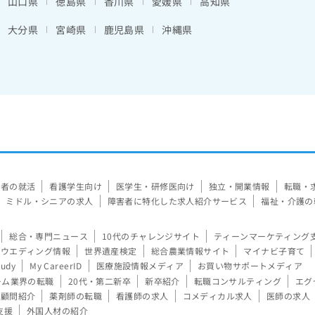
山口県
徳島県
香川県
愛媛県
高知県
大分県
宮崎県
鹿児島県
沖縄県
験者の就活
看護学生向け
医学生・研修医向け
独立・開業情報
転職・
ミドル・シニアの求人
障害者に特化した求人紹介サービス
福祉・介護の
総合・専門ニュース
10代のチャレンジサイト
ティーンマーケティング
ウエディング情報
世界遺産検定
総合農業情報サイト
マイナビ子育て
tudy
My CareerID
医療施設情報メディア
お買い物サポートメディア
ーム業界の転職
20代・第二新卒
新卒紹介
転職コンサルティング
エグ
顧問紹介
薬剤師の転職
看護師の求人
コメディカル求人
医師の求人
支援
外国人材の紹介