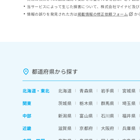
ち
み
当サービスによって生じた損害について、株式会社マイナビ及び
ら
は
情報の誤りを発見された方は
掲載情報の修正依頼フォーム
か
こ
ち
そ
ら
の
他
の
お
問
い
都道府県から探す
合
わ
せ
北海道
・
東北
北海道
青森県
岩手県
宮城県
は
こ
関東
茨城県
栃木県
群馬県
埼玉県
ち
ら
中部
新潟県
富山県
石川県
福井県
近畿
滋賀県
京都府
大阪府
兵庫県