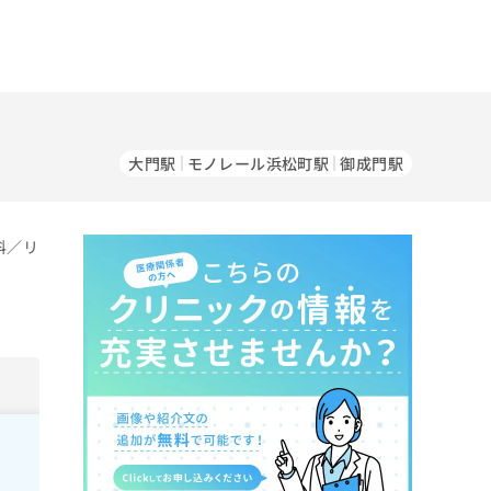
大門駅
モノレール浜松町駅
御成門駅
科／リ