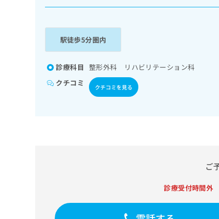
係
ク
者
リ
の
ニ
ッ
方
駅徒歩5分圏内
ク
は
ナ
こ
ビ
診療科目
整形外科 リハビリテーション科
ち
に
クチコミ
関
ら
クチコミを見る
す
る
お
広
広
問
告
告
い
出
代
合
稿
わ
理
の
せ
ご
店
お
は
の
問
こ
診療受付時間外
い
方
ち
合
ら
は
わ
電話する
こ