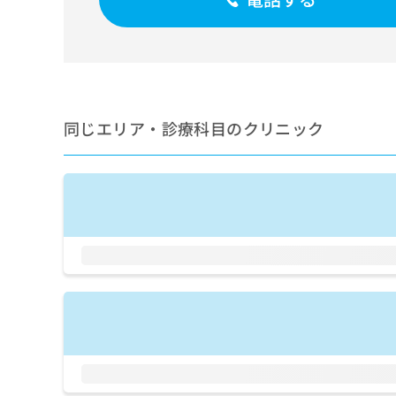
せ
こち
ち
らは
は
マイ
こ
ら
ナビ
ち
クリ
ら
ニッ
クナ
広
ビサ
広
資
イト
同じエリア・診療科目のクリニック
告
告
への
料
出
出
お問
の
稿
合せ
稿
ご
の
フォ
の
請
お
ーム
お
求
問
とな
問
りま
は
い
い
す。
こ
合
合
クリ
ち
わ
ニッ
わ
ら
せ
クの
せ
は
予
は
約・
こ
こ
無
症状
ち
ち
のご
料
ら
相談
ら
情
など
報
はで