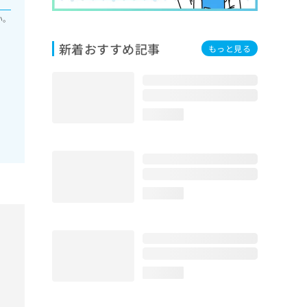
い。
新着おすすめ記事
もっと見る
loading...
loading...
loading...