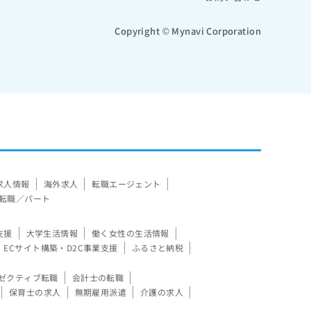
Copyright © Mynavi Corporation
求人情報
海外求人
転職エージェント
転職／パート
支援
大学生活情報
働く女性の生活情報
ECサイト構築・D2C事業支援
ふるさと納税
ゼクティブ転職
会計士の転職
保育士の求人
無期雇用派遣
介護の求人