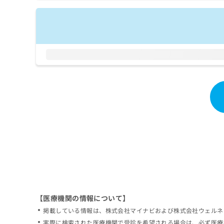
拡
資
きま
充
料
せん
の
ので
の
ご了
お
ご
承く
申
請
ださ
し
求
い。
込
は
み
こ
は
ち
こ
ら
ち
ら
無
料
掲
情
載
報
情
拡
報
充
の
の
修
お
【医療機関の情報について】
正
申
掲載している情報は、株式会社マイナビおよび株式会社ウェルネ
は
し
こ
実際に検索された医療機関で受診を希望される場合は、必ず医療
込