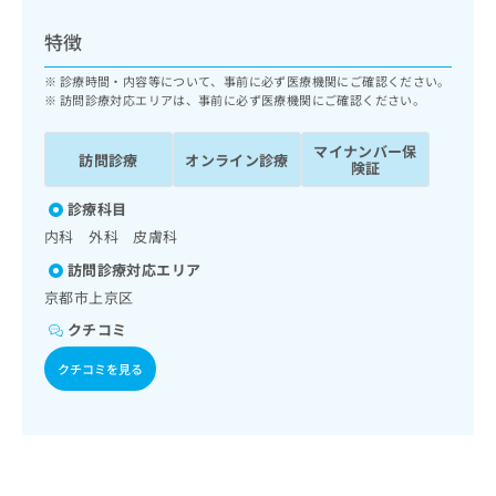
ッ
は
ク
こ
特徴
ナ
ち
ビ
診療時間・内容等について、事前に必ず医療機関にご確認ください。
ら
に
訪問診療対応エリアは、事前に必ず医療機関にご確認ください。
関
広
す
広
マイナンバー保
告
訪問診療
オンライン診療
る
険証
告
代
お
出
理
診療科目
問
稿
店
い
の
内科 外科 皮膚科
合
の
お
訪問診療対応エリア
わ
方
問
京都市上京区
せ
い
は
は
合
こ
クチコミ
こ
わ
ち
ち
せ
クチコミを見る
ら
ら
は
こ
こち
ち
広
らは
広
ら
告
マイ
告
出
ナビ