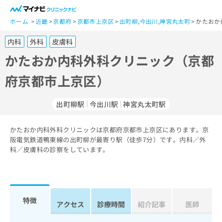
一
般
ホーム
近畿
京都府
京都市上京区
出町柳
,
今出川
,
神宮丸太町
かたおか
ユ
内科
外科
皮膚科
ー
ザ
かたおか内科外科クリニック（京都
ー
府京都市上京区）
の
方
は
出町柳駅
今出川駅
神宮丸太町駅
こ
ち
かたおか内科外科クリニックは京都府京都市上京区にあります。京
ら
阪電気鉄道鴨東線の出町柳が最寄り駅（徒歩7分）です。内科／外
科／皮膚科の診察をしています。
医
マ
療
イ
関
ナ
係
ビ
者
ク
特徴
アクセス
診療時間
紹介記事
医師
の
リ
方
ニ