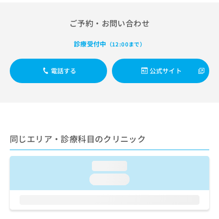
出
稿
クリ
資
稿
ニッ
の
料
クナ
ご予約・お問い合わせ
の
お
の
ビサ
お
問
ご
イト
問
い
診療受付中
請
（12:00まで）
への
い
合
お問
求
合
合せ
わ
は
フォ
電話する
公式サイト
わ
せ
こ
ーム
せ
は
ち
とな
は
こ
ら
りま
こ
ち
す。
ち
ら
クリ
無
ら
ニッ
料
クの
資
情
同じエリア・診療科目のクリニック
予
料
報
約・
の
症状
拡
のご
ご
充
loading...
相談
請
の
など
loading...
求
お
はで
は
申
きま
こ
せん
し
ので
ち
込