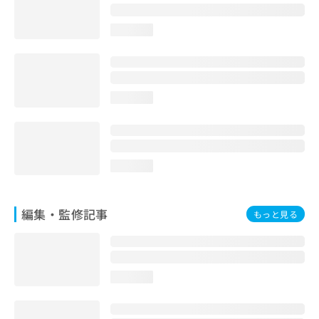
お
問
loading...
い
合
わ
せ
は
loading...
こ
ち
ら
loading...
編集・監修記事
もっと見る
loading...