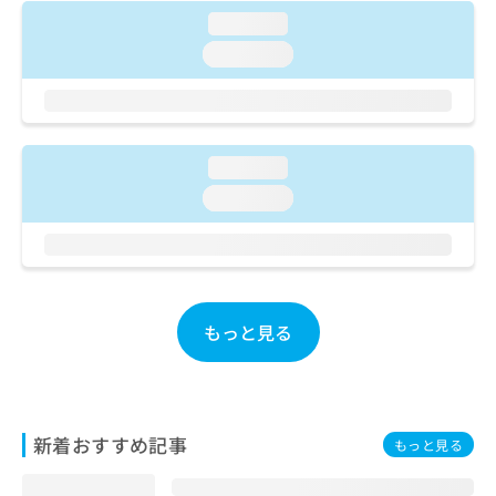
ご了
ら
み
承く
loading...
は
ださ
loading...
こ
無
い。
ち
料
ら
情
報
拡
掲
loading...
充
載
の
情
loading...
お
報
申
の
し
修
込
正
み
は
は
こ
もっと見る
こ
ち
ち
ら
ら
そ
新着おすすめ記事
の
もっと見る
他
の