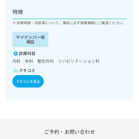
ッ
は
ク
こ
特徴
ナ
ち
ビ
診療時間・内容等について、事前に必ず医療機関にご確認ください。
ら
に
関
マイナンバー保
広
す
広
険証
告
る
告
代
お
診療科目
出
理
問
稿
内科 外科 整形外科 リハビリテーション科
店
い
の
クチコミ
合
の
お
わ
方
問
クチコミを見る
せ
い
は
は
合
こ
こ
わ
ち
ち
せ
ら
ら
は
こ
こち
ち
広
らは
広
ら
告
ご予約・お問い合わせ
マイ
告
出
ナビ