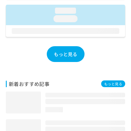
ご了
ら
み
承く
は
loading...
ださ
こ
無
い。
loading...
ち
料
ら
情
報
拡
掲
充
載
の
情
もっと見る
お
報
申
の
し
修
込
正
み
は
新着おすすめ記事
もっと見る
は
こ
こ
ち
ち
ら
ら
loading...
そ
の
他
の