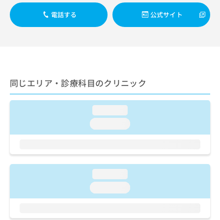
出
稿
クリ
資
稿
ニッ
の
電話する
公式サイト
料
クナ
の
お
の
ビサ
お
問
ご
イト
問
い
請
への
い
合
お問
求
合
合せ
わ
は
フォ
わ
せ
こ
ーム
せ
同じエリア・診療科目のクリニック
は
ち
とな
は
こ
ら
りま
こ
ち
す。
loading...
ち
ら
クリ
無
ら
ニッ
loading...
料
クの
資
情
予
料
報
約・
の
症状
拡
のご
ご
充
相談
loading...
請
の
など
求
お
loading...
はで
は
申
きま
こ
せん
し
ので
ち
込