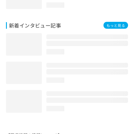
loading...
新着インタビュー記事
もっと見る
loading...
loading...
loading...