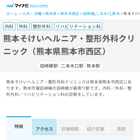
一
般
ホーム
九州・沖縄
熊本県
熊本市西区
田崎橋
,
二本木口
,
熊本
熊本そけ
ユ
内科
外科
整形外科
リハビリテーション科
ー
ザ
熊本そけいヘルニア・整形外科クリ
ー
ニック（熊本県熊本市西区）
の
方
は
田崎橋駅
二本木口駅
熊本駅
こ
ち
熊本そけいヘルニア・整形外科クリニックは熊本県熊本市西区にあ
ら
ります。熊本市電田崎線の田崎橋が最寄り駅です。内科／外科／整
形外科／リハビリテーション科の診察をしています。
医
マ
療
イ
関
ナ
係
ビ
者
ク
特徴
アクセス
診療時間
紹介記事
医師
の
リ
方
ニ