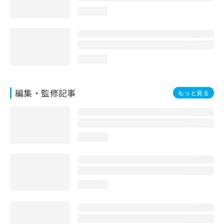
お
loading...
問
い
合
わ
せ
loading...
は
こ
ち
編集・監修記事
もっと見る
ら
loading...
loading...