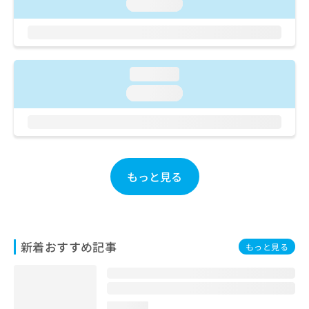
ご了
loading...
ら
み
承く
は
ださ
こ
無
い。
ち
料
ら
情
loading...
報
拡
loading...
掲
充
載
の
情
お
報
申
の
し
修
込
もっと見る
正
み
は
は
こ
こ
ち
ち
ら
ら
新着おすすめ記事
もっと見る
そ
の
他
の
loading...