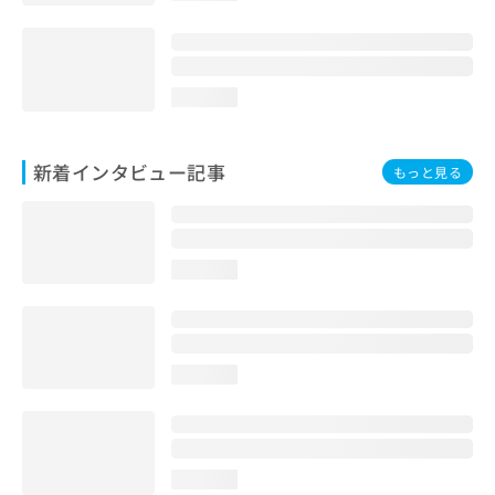
loading...
新着インタビュー記事
もっと見る
loading...
loading...
loading...