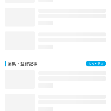
お
問
い
合
わ
loading...
せ
は
こ
ち
loading...
ら
編集・監修記事
もっと見る
loading...
loading...