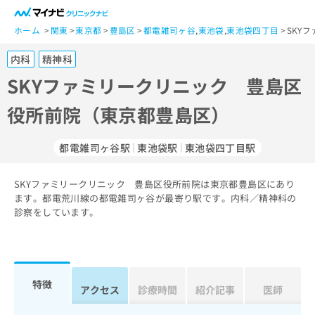
一
般
ホーム
関東
東京都
豊島区
都電雑司ヶ谷
,
東池袋
,
東池袋四丁目
SKY
ユ
内科
精神科
ー
ザ
SKYファミリークリニック 豊島区
ー
役所前院（東京都豊島区）
の
方
は
都電雑司ヶ谷駅
東池袋駅
東池袋四丁目駅
こ
ち
SKYファミリークリニック 豊島区役所前院は東京都豊島区にあり
ら
ます。都電荒川線の都電雑司ヶ谷が最寄り駅です。内科／精神科の
診察をしています。
医
マ
療
イ
関
ナ
係
ビ
者
ク
特徴
アクセス
診療時間
紹介記事
医師
の
リ
方
ニ