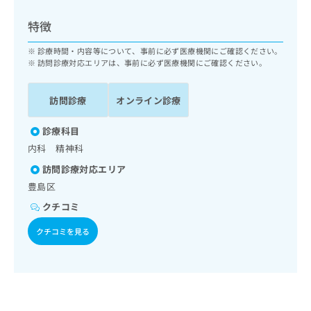
ッ
は
ク
こ
特徴
ナ
ち
ビ
診療時間・内容等について、事前に必ず医療機関にご確認ください。
ら
に
訪問診療対応エリアは、事前に必ず医療機関にご確認ください。
関
広
す
広
告
訪問診療
オンライン診療
る
告
代
お
出
理
診療科目
問
稿
店
い
の
内科 精神科
合
の
お
訪問診療対応エリア
わ
方
問
豊島区
せ
い
は
は
合
こ
クチコミ
こ
わ
ち
ち
せ
クチコミを見る
ら
ら
は
こ
こち
ち
広
らは
広
ら
告
マイ
告
出
ナビ