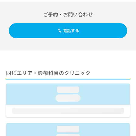
出
稿
クリ
資
稿
ニッ
の
料
クナ
ご予約・お問い合わせ
の
お
の
ビサ
お
問
ご
イト
問
い
請
への
電話する
い
合
お問
求
合
合せ
わ
は
フォ
わ
せ
こ
ーム
せ
は
ち
とな
は
こ
ら
りま
こ
ち
す。
ち
ら
クリ
同じエリア・診療科目のクリニック
無
ら
ニッ
料
クの
資
情
予
料
loading...
報
約・
の
症状
拡
loading...
のご
ご
充
相談
請
の
など
求
お
はで
は
申
きま
こ
せん
し
loading...
ので
ち
込