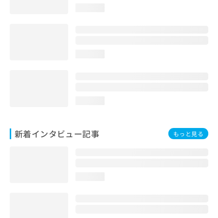
loading...
loading...
loading...
新着インタビュー記事
もっと見る
loading...