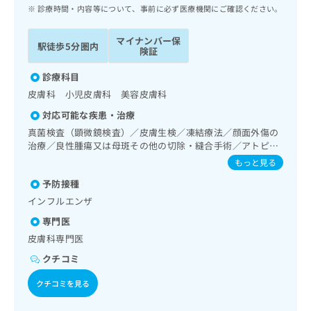
ッ
は
診療時間・内容等について、事前に必ず医療機関にご確認ください。
ク
こ
ナ
ち
マイナンバー保
駅徒歩5分圏内
ビ
険証
ら
に
関
診療科目
広
す
広
皮膚科 小児皮膚科 美容皮膚科
告
る
告
代
対応可能な疾患・治療
お
出
理
問
真菌検査（顕微鏡検査）／皮膚生検／凍結療法／顔面外傷の
稿
店
治療／良性腫瘍又は母斑その他の切除・縫合手術／アトピー
い
の
性皮膚炎の治療／漢方薬の処方
合
の
お
もっと見る
わ
方
問
予防接種
せ
い
は
インフルエンザ
は
合
こ
こ
わ
専門医
ち
ち
せ
ら
皮膚科専門医
ら
は
クチコミ
こ
こち
ち
広
らは
クチコミを見る
広
ら
告
マイ
告
出
ナビ