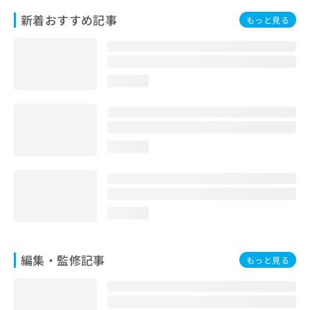
お
新着おすすめ記事
もっと見る
問
い
合
わ
せ
loading...
は
こ
ち
ら
loading...
loading...
編集・監修記事
もっと見る