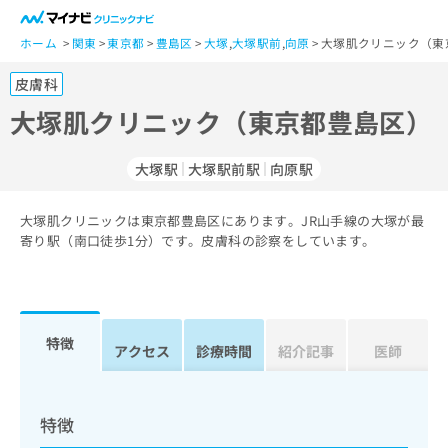
一
般
ホーム
関東
東京都
豊島区
大塚
,
大塚駅前
,
向原
大塚肌クリニック（東
ユ
皮膚科
ー
ザ
大塚肌クリニック（東京都豊島区）
ー
の
大塚駅
大塚駅前駅
向原駅
方
は
こ
大塚肌クリニックは東京都豊島区にあります。JR山手線の大塚が最
寄り駅（南口徒歩1分）です。皮膚科の診察をしています。
ち
ら
医
マ
療
イ
特徴
アクセス
診療時間
紹介記事
医師
関
ナ
係
ビ
者
ク
の
リ
特徴
方
ニ