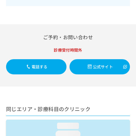
出
稿
クリ
資
稿
ニッ
の
料
クナ
の
お
の
ビサ
お
問
ご
イト
問
い
請
への
い
合
お問
求
ご予約・お問い合わせ
合
合せ
わ
は
フォ
わ
せ
こ
ーム
診療受付時間外
せ
は
ち
とな
は
こ
ら
りま
こ
ち
す。
電話する
公式サイト
ち
ら
クリ
無
ら
ニッ
料
クの
資
情
予
料
報
約・
の
症状
拡
のご
ご
充
相談
請
同じエリア・診療科目のクリニック
の
など
求
お
はで
は
申
きま
loading...
こ
せん
し
ので
ち
込
loading...