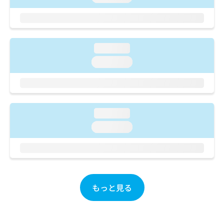
ご了
ら
み
承く
は
ださ
こ
無
い。
ち
料
ら
情
loading...
報
loading...
拡
掲
充
載
の
情
お
報
申
の
loading...
し
修
込
loading...
正
み
は
は
こ
こ
ち
ち
ら
ら
もっと見る
そ
の
他
の