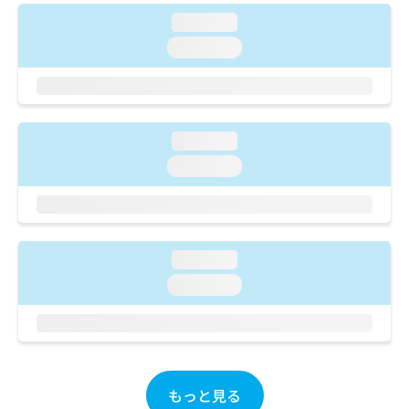
ご了
ら
み
承く
loading...
は
ださ
こ
loading...
無
い。
ち
料
ら
情
報
拡
掲
充
loading...
載
の
情
loading...
お
報
申
の
し
修
込
正
み
は
loading...
は
こ
loading...
こ
ち
ち
ら
ら
そ
の
他
もっと見る
の