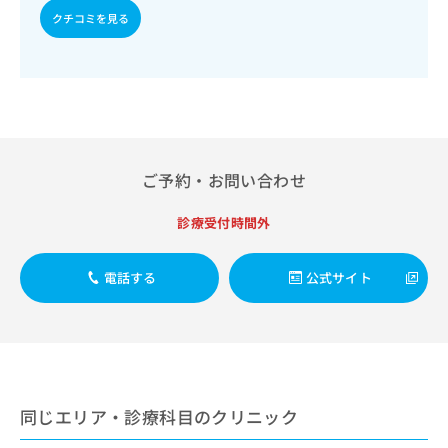
出
稿
クリ
資
クチコミを見る
稿
ニッ
の
料
クナ
の
お
の
ビサ
お
問
ご
イト
問
い
請
への
い
合
お問
求
合
合せ
わ
は
フォ
わ
せ
こ
ーム
せ
は
ち
ご予約・お問い合わせ
とな
は
こ
ら
りま
こ
ち
す。
診療受付時間外
ち
ら
クリ
無
ら
ニッ
料
クの
資
情
電話する
公式サイト
予
料
報
約・
の
症状
拡
のご
ご
充
相談
請
の
など
求
お
はで
は
申
きま
同じエリア・診療科目のクリニック
こ
せん
し
ので
ち
込