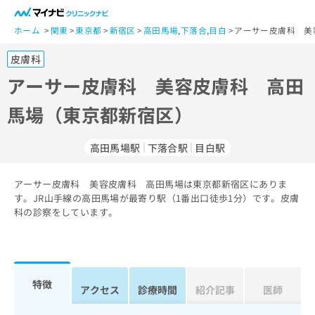
一
般
ホーム
関東
東京都
新宿区
高田馬場
,
下落合
,
目白
アーサー皮膚科 美
ユ
皮膚科
ー
ザ
アーサー皮膚科 美容皮膚科 高田
ー
馬場（東京都新宿区）
の
方
は
高田馬場駅
下落合駅
目白駅
こ
ち
アーサー皮膚科 美容皮膚科 高田馬場は東京都新宿区にありま
ら
す。JR山手線の高田馬場が最寄り駅（1番出口徒歩1分）です。皮膚
科の診察をしています。
医
マ
療
イ
関
ナ
係
ビ
者
ク
特徴
アクセス
診療時間
紹介記事
医師
の
リ
方
ニ