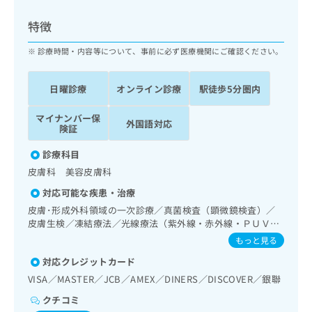
ッ
は
ク
こ
特徴
ナ
ち
ビ
診療時間・内容等について、事前に必ず医療機関にご確認ください。
ら
に
関
広
日曜診療
オンライン診療
駅徒歩5分圏内
す
広
告
る
告
代
マイナンバー保
お
出
外国語対応
険証
理
問
稿
店
い
の
診療科目
合
の
お
皮膚科 美容皮膚科
わ
方
問
せ
い
は
対応可能な疾患・治療
は
合
こ
皮膚･形成外科領域の一次診療／真菌検査（顕微鏡検査）／
こ
わ
ち
皮膚生検／凍結療法／光線療法（紫外線・赤外線・ＰＵＶ
ち
せ
Ａ）／顔面外傷の治療／皮膚悪性腫瘍手術／良性腫瘍又は母
ら
もっと見る
ら
は
斑その他の切除・縫合手術／アトピー性皮膚炎の治療
こ
対応クレジットカード
こち
ち
広
VISA／MASTER／JCB／AMEX／DINERS／DISCOVER／銀聯
らは
広
ら
告
マイ
クチコミ
告
出
ナビ