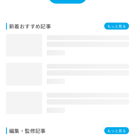
お
問
い
合
新着おすすめ記事
もっと見る
わ
せ
は
こ
ち
loading...
ら
loading...
loading...
編集・監修記事
もっと見る