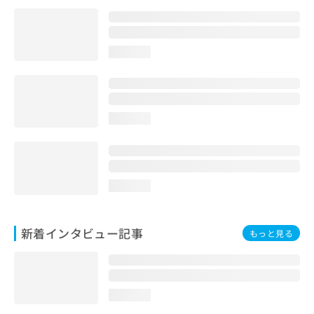
loading...
loading...
loading...
新着インタビュー記事
もっと見る
loading...