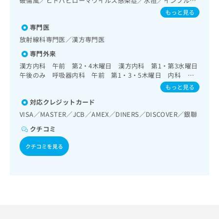
破傷風／ヒトパピローマウイルス感染症／水痘／インフルエ
出
稿
クリ
資
次診療／内分泌機能検査／インスリン療法／糖尿病患者教育
ンザ／成人の肺炎球菌感染症／おたふくかぜ／A型肝炎／B型
稿
ニッ
もっと見る
の
料
（食事療法、運動療法、自己血糖測定）／糖尿病による合併
肝炎
クナ
の
お
の
症に対する継続的な管理及び指導／画像診断管理（専ら画像
専門医
ビサ
お
問
ご
診断を担当する医師による読影）／マンモグラフィー検査
イト
放射線科専門医／漢方専門医
問
い
請
（乳房撮影）／CT撮影／漢方薬の処方
への
い
合
専門外来
お問
求
合
合せ
わ
は
漢方内科 午前 第2・4木曜日 漢方内科 第1・第3水曜日
フォ
わ
せ
こ
午後のみ 呼吸器内科 午前 第1・3・5木曜日 内科 午
ーム
せ
は
ち
後 第1・2・3・5月曜日のみ
とな
もっと見る
は
こ
ら
りま
こ
ち
対応クレジットカード
す。
ち
ら
クリ
VISA／MASTER／JCB／AMEX／DINERS／DISCOVER／銀聯
無
ら
ニッ
料
クの
クチコミ
資
情
予
料
報
約・
クチコミを見る
の
症状
拡
のご
ご
充
相談
請
の
など
求
お
はで
は
申
きま
こ
せん
し
ので
ち
込