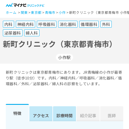
一
般
ホーム
関東
東京都
青梅市
小作
新町クリニック（東京都青梅市 小作
ユ
内科
神経内科
呼吸器科
消化器科
循環器科
外科
ー
ザ
泌尿器科
婦人科
ー
新町クリニック（東京都青梅市）
の
方
は
小作駅
こ
ち
新町クリニックは東京都青梅市にあります。JR青梅線の小作が最寄
ら
り駅（徒歩10分）です。内科／神経内科／呼吸器科／消化器科／循
環器科／外科／泌尿器科／婦人科の診察をしています。
医
マ
療
イ
関
ナ
係
ビ
特徴
者
ク
アクセス
診療時間
紹介記事
医師
の
リ
方
ニ