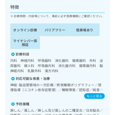
ッ
は
特徴
ク
こ
ナ
ち
診療時間・内容等について、事前に必ず医療機関にご確認ください。
ビ
ら
に
関
オンライン診療
バリアフリー
駐車場あり
広
す
広
告
る
告
マイナンバー保
代
お
出
険証
理
問
稿
店
い
診療科目
の
合
の
お
内科 神経内科 呼吸器科 消化器科 循環器科 外科 泌
わ
方
問
尿器科 婦人科 呼吸器内科 消化器内科 循環器内科 脳
せ
い
は
神経内科 乳腺外科 漢方内科
は
合
こ
対応可能な疾患・治療
こ
わ
ち
ち
神経･脳血管領域の一次診療／終夜睡眠ポリグラフィー／禁
せ
ら
煙指導（ニコチン依存症管理）／睡眠障害／認知症／純音聴
ら
は
力検査／呼吸器領域の一次診療／在宅持続陽圧呼吸療法（睡
こ
もっと見る
眠時無呼吸症候群治療）／在宅酸素療法／消化器系領域の一
こち
ち
広
予防接種
らは
次診療／肝･胆道・膵臓領域の一次診療／ホルター型心電図
広
ら
告
マイ
検査／腎･泌尿器系領域の一次診療／尿失禁の治療／更年期
麻しん／風しん／麻しん及び風しんの二種混合／日本脳炎／
告
出
ナビ
障害治療／乳腺領域の一次診療／内分泌･代謝･栄養領域の一