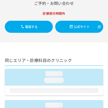
ご了
ら
み
ご予約・お問い合わせ
承く
は
ださ
こ
無
い。
診療受付時間外
ち
料
ら
情
電話する
公式サイト
報
拡
掲
充
載
の
情
お
報
申
の
し
修
同じエリア・診療科目のクリニック
込
正
み
は
は
こ
loading...
こ
ち
ち
loading...
ら
ら
そ
の
他
loading...
の