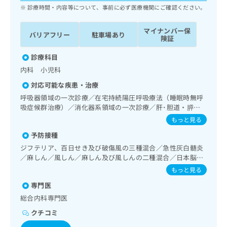
ッ
は
診療時間・内容等について、事前に必ず医療機関にご確認ください。
ク
こ
ナ
ち
マイナンバー保
バリアフリー
駐車場あり
ビ
険証
ら
に
関
診療科目
広
す
広
内科 小児科
告
る
告
代
対応可能な疾患・治療
お
出
理
問
呼吸器領域の一次診療／在宅持続陽圧呼吸療法（睡眠時無呼
稿
店
い
吸症候群治療）／消化器系領域の一次診療／肝･胆道・膵臓
の
合
領域の一次診療／循環器系領域の一次診療／ホルター型心電
の
お
もっと見る
図検査／腎･泌尿器系領域の一次診療／内分泌･代謝･栄養領
わ
方
問
予防接種
域の一次診療／糖尿病による合併症に対する継続的な管理及
せ
い
は
び指導／血液・免疫系領域の一次診療／小児領域の一次診療
は
ジフテリア、百日せき及び破傷風の三種混合／急性灰白髄炎
合
こ
こ
／麻しん／風しん／麻しん及び風しんの二種混合／日本脳炎
わ
ち
／破傷風／結核／Hib感染症／小児の肺炎球菌感染症／水痘
ち
せ
もっと見る
ら
／インフルエンザ／成人の肺炎球菌感染症／おたふくかぜ／
ら
は
専門医
A型肝炎／B型肝炎／狂犬病／ロタウイルス感染症
こ
こち
総合内科専門医
ち
広
らは
広
ら
告
クチコミ
マイ
告
出
ナビ