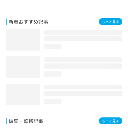
お
問
い
新着おすすめ記事
合
もっと見る
わ
せ
は
こ
loading...
ち
ら
loading...
loading...
編集・監修記事
もっと見る