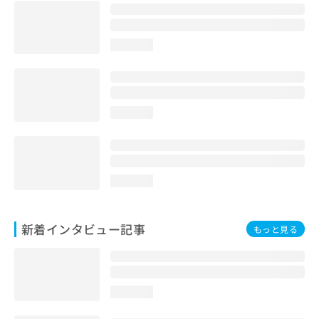
loading...
loading...
loading...
新着インタビュー記事
もっと見る
loading...