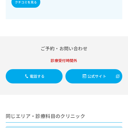
出
クチコミを見る
稿
クリ
資
稿
ニッ
の
料
クナ
の
お
の
ビサ
お
問
ご
イト
問
い
請
への
い
合
お問
求
合
合せ
わ
は
フォ
わ
せ
こ
ーム
せ
ご予約・お問い合わせ
は
ち
とな
は
こ
ら
りま
こ
ち
診療受付時間外
す。
ち
ら
クリ
無
ら
ニッ
料
クの
電話する
公式サイト
資
情
予
料
報
約・
の
症状
拡
のご
ご
充
相談
請
の
など
求
お
はで
は
申
きま
同じエリア・診療科目のクリニック
こ
せん
し
ので
ち
込