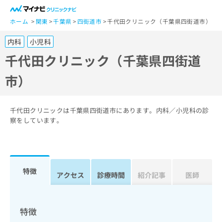
一
般
ホーム
関東
千葉県
四街道市
千代田クリニック（千葉県四街道市）
ユ
内科
小児科
ー
ザ
千代田クリニック（千葉県四街道
ー
市）
の
方
は
こ
千代田クリニックは千葉県四街道市にあります。内科／小児科の診
ち
察をしています。
ら
医
マ
療
イ
特徴
関
アクセス
診療時間
紹介記事
医師
ナ
係
ビ
者
ク
の
リ
特徴
方
ニ