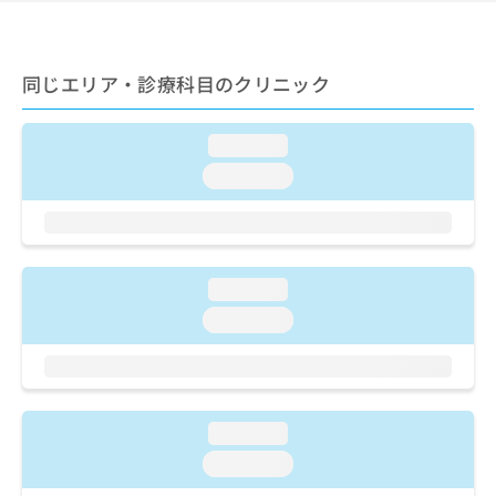
ご了
ら
み
承く
は
ださ
こ
無
い。
ち
同じエリア・診療科目のクリニック
料
ら
情
報
loading...
拡
掲
充
載
loading...
の
情
お
報
申
の
し
修
込
正
loading...
み
は
loading...
は
こ
こ
ち
ち
ら
ら
そ
loading...
の
loading...
他
の