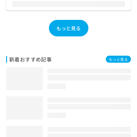
お
問
い
合
もっと見る
わ
せ
は
こ
ち
新着おすすめ記事
ら
もっと見る
loading...
loading...