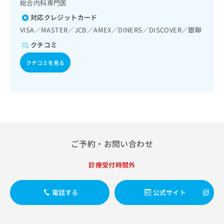
出
総合内科専門医
稿
クリ
資
稿
ニッ
の
料
対応クレジットカード
クナ
の
お
の
ビサ
VISA／MASTER／JCB／AMEX／DINERS／DISCOVER／銀聯
お
問
ご
イト
問
い
クチコミ
請
への
い
合
お問
求
合
クチコミを見る
合せ
わ
は
フォ
わ
せ
こ
ーム
せ
は
ち
とな
は
こ
ら
りま
こ
ち
す。
ち
ら
クリ
無
ら
ニッ
料
クの
資
情
予
ご予約・お問い合わせ
料
報
約・
の
症状
拡
診療受付時間外
のご
ご
充
相談
請
の
など
求
お
はで
電話する
公式サイト
は
申
きま
こ
せん
し
ので
ち
込