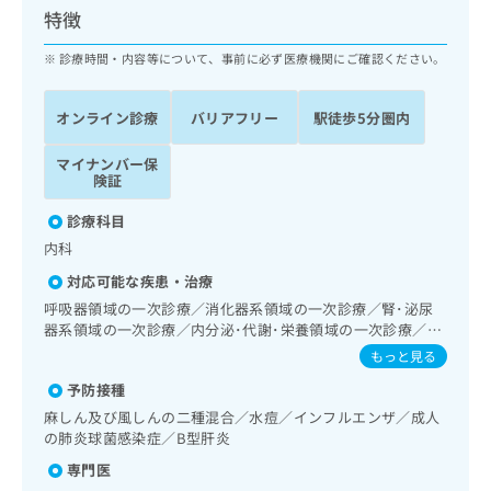
ッ
は
特徴
ク
こ
ナ
診療時間・内容等について、事前に必ず医療機関にご確認ください。
ち
ビ
ら
に
オンライン診療
バリアフリー
駅徒歩5分圏内
関
広
す
広
告
マイナンバー保
る
告
険証
代
お
出
理
問
稿
診療科目
店
い
の
内科
合
の
お
わ
方
問
対応可能な疾患・治療
せ
い
は
呼吸器領域の一次診療／消化器系領域の一次診療／腎･泌尿
は
合
こ
器系領域の一次診療／内分泌･代謝･栄養領域の一次診療／血
こ
わ
ち
液・免疫系領域の一次診療
もっと見る
ち
せ
ら
ら
は
予防接種
こ
麻しん及び風しんの二種混合／水痘／インフルエンザ／成人
こち
ち
広
の肺炎球菌感染症／B型肝炎
らは
広
ら
告
マイ
専門医
告
出
ナビ