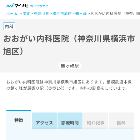
一
般
ホーム
関東
神奈川県
横浜市旭区
鶴ヶ峰
おおがい内科医院（神奈川県
ユ
内科
ー
ザ
おおがい内科医院（神奈川県横浜市
ー
旭区）
の
方
は
鶴ヶ峰駅
こ
ち
おおがい内科医院は神奈川県横浜市旭区にあります。相模鉄道本線
ら
の鶴ヶ峰が最寄り駅（徒歩1分）です。内科の診察をしています。
医
マ
療
イ
関
ナ
係
ビ
特徴
アクセス
診療時間
紹介記事
医師
者
ク
の
リ
方
ニ