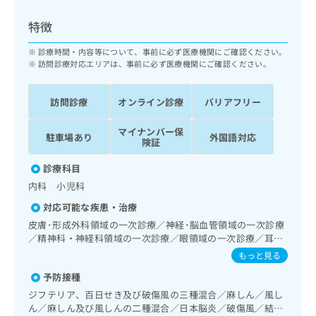
ッ
は
ク
こ
特徴
ナ
ち
ビ
診療時間・内容等について、事前に必ず医療機関にご確認ください。
ら
に
訪問診療対応エリアは、事前に必ず医療機関にご確認ください。
関
広
す
広
告
訪問診療
オンライン診療
バリアフリー
る
告
代
お
出
マイナンバー保
理
問
稿
駐車場あり
外国語対応
険証
店
い
の
合
の
お
診療科目
わ
方
問
内科 小児科
せ
い
は
は
合
対応可能な疾患・治療
こ
こ
わ
皮膚･形成外科領域の一次診療／神経･脳血管領域の一次診療
ち
ち
せ
／精神科・神経科領域の一次診療／眼領域の一次診療／耳鼻
ら
ら
は
咽喉領域の一次診療／呼吸器領域の一次診療／在宅酸素療法
もっと見る
こ
／消化器系領域の一次診療／肝･胆道・膵臓領域の一次診療
こち
予防接種
ち
／循環器系領域の一次診療／ホルター型心電図検査／腎･泌
広
らは
広
ら
尿器系領域の一次診療／内分泌･代謝･栄養領域の一次診療／
告
ジフテリア、百日せき及び破傷風の三種混合／麻しん／風し
マイ
インスリン療法／血液・免疫系領域の一次診療／筋・骨格系
告
出
ん／麻しん及び風しんの二種混合／日本脳炎／破傷風／結核
ナビ