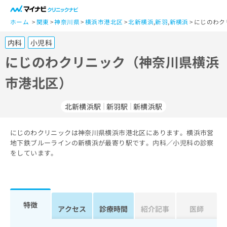
一
般
ホーム
関東
神奈川県
横浜市港北区
北新横浜
,
新羽
,
新横浜
にじのわク
ユ
内科
小児科
ー
ザ
にじのわクリニック（神奈川県横浜
ー
市港北区）
の
方
は
北新横浜駅
新羽駅
新横浜駅
こ
ち
にじのわクリニックは神奈川県横浜市港北区にあります。横浜市営
ら
地下鉄ブルーラインの新横浜が最寄り駅です。内科／小児科の診察
をしています。
医
マ
療
イ
関
ナ
係
ビ
者
ク
特徴
アクセス
診療時間
紹介記事
医師
の
リ
方
ニ