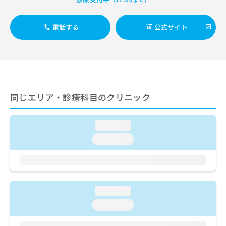
ご了
ら
み
承く
は
ださ
こ
無
い。
電話する
公式サイト
ち
料
ら
情
報
拡
掲
充
載
の
情
同じエリア・診療科目のクリニック
お
報
申
の
し
修
loading...
込
正
み
は
loading...
は
こ
こ
ち
ち
ら
ら
loading...
そ
の
loading...
他
の