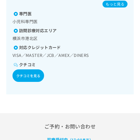
及び外傷領域の一次診療／小児領域の一次診療／乳幼児の育
出
／Hib感染症／小児の肺炎球菌感染症／ヒトパピローマウイ
稿
クリ
資
もっと見る
児相談／医療用麻薬によるがん疼痛治療／漢方薬の処方／在
稿
ニッ
ルス感染症／水痘／インフルエンザ／成人の肺炎球菌感染症
の
料
宅における看取り
クナ
専門医
の
／おたふくかぜ／B型肝炎／ロタウイルス感染症
お
の
ビサ
お
問
小児科専門医
ご
イト
問
い
請
への
訪問診療対応エリア
い
合
お問
求
横浜市港北区
合
合せ
わ
は
フォ
わ
せ
こ
対応クレジットカード
ーム
せ
は
ち
VISA／MASTER／JCB／AMEX／DINERS
とな
は
こ
ら
りま
こ
クチコミ
ち
す。
ち
ら
クリ
無
クチコミを見る
ら
ニッ
料
クの
資
情
予
料
報
約・
の
症状
拡
のご
ご
充
相談
請
の
など
求
お
はで
は
申
きま
ご予約・お問い合わせ
こ
せん
し
ので
ち
込
診療受付中
（17:00まで）