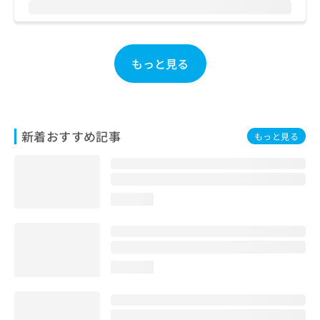
お
問
い
合
もっと見る
わ
せ
は
こ
ち
新着おすすめ記事
もっと見る
ら
loading...
loading...