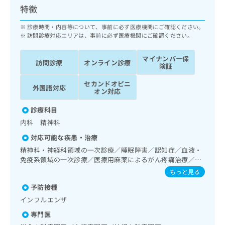
ッ
は
特徴
ク
こ
ナ
診療時間・内容等について、事前に必ず医療機関にご確認ください。
ち
ビ
訪問診療対応エリアは、事前に必ず医療機関にご確認ください。
ら
に
関
マイナンバー保
広
訪問診療
オンライン診療
す
険証
広
告
る
告
代
セカンドオピニ
お
出
外国語対応
オン対応
理
問
稿
店
い
の
診療科目
合
の
お
内科 精神科
わ
方
問
せ
い
対応可能な疾患・治療
は
は
合
こ
精神科・神経科領域の一次診療／睡眠障害／認知症／血液・
こ
わ
免疫系領域の一次診療／医療用麻薬によるがん疼痛治療／が
ち
ち
せ
んに伴う精神症状のケア
ら
もっと見る
ら
は
予防接種
こ
こち
ち
広
インフルエンザ
らは
広
ら
告
マイ
専門医
告
出
ナビ