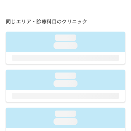
ご了
ら
み
承く
は
ださ
こ
無
い。
同じエリア・診療科目のクリニック
ち
料
ら
情
報
loading...
拡
掲
充
載
loading...
の
情
お
報
申
の
し
修
込
正
loading...
み
は
loading...
は
こ
こ
ち
ち
ら
ら
そ
loading...
の
loading...
他
の