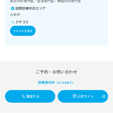
総合内科専門医／血液専門医／神経内科専門医
出
稿
クリ
資
稿
ニッ
の
料
訪問診療対応エリア
クナ
の
お
の
大和市
ビサ
お
問
ご
イト
問
クチコミ
い
請
への
い
合
お問
求
クチコミを見る
合
合せ
わ
は
フォ
わ
せ
こ
ーム
せ
は
ち
とな
は
こ
ら
りま
こ
ち
す。
ち
ら
クリ
無
ら
ニッ
料
クの
資
情
予
ご予約・お問い合わせ
料
報
約・
の
症状
拡
診療受付中
（17:00まで）
のご
ご
充
相談
請
の
など
求
お
電話する
公式サイト
はで
は
申
きま
こ
せん
し
ので
ち
込